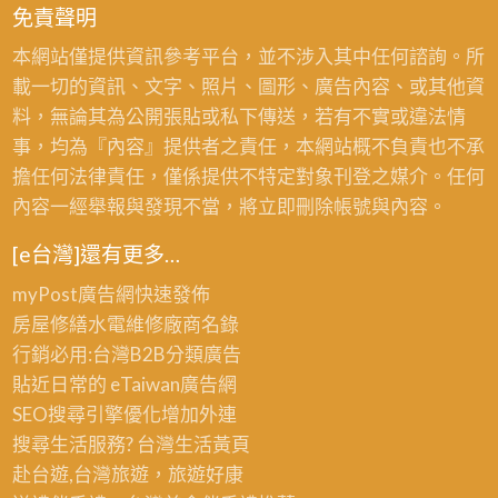
免責聲明
本網站僅提供資訊參考平台，並不涉入其中任何諮詢。所
載一切的資訊、文字、照片、圖形、廣告內容、或其他資
料，無論其為公開張貼或私下傳送，若有不實或違法情
事，均為『內容』提供者之責任，本網站概不負責也不承
擔任何法律責任，僅係提供不特定對象刊登之媒介。任何
內容一經舉報與發現不當，將立即刪除帳號與內容。
[e台灣]還有更多…
myPost廣告網
快速發佈
房屋修繕
水電維修廠商名錄
行銷必用:台灣B2B
分類廣告
貼近日常的
eTaiwan廣告網
SEO搜尋引擎優化
增加外連
搜尋生活服務? 台灣
生活黃頁
赴台遊,台灣旅遊
，旅遊好康