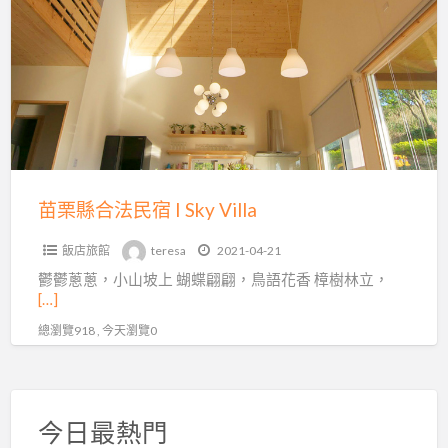
a
縣
t
合
I
法
S
民
V
宿
I
Sky
Villa
苗栗縣合法民宿 I Sky Villa
飯店旅館
teresa
2021-04-21
鬱鬱蔥蔥，小山坡上 蝴蝶翩翩，鳥語花香 樟樹林立，
[…]
總瀏覽918 , 今天瀏覽0
今日最熱門