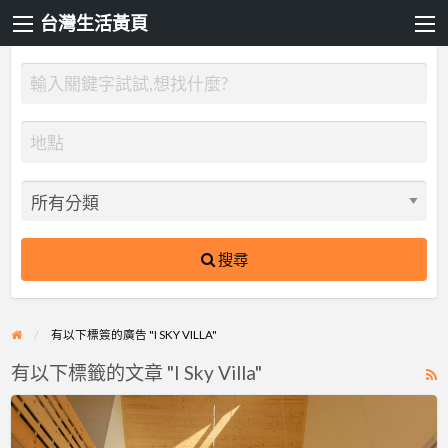
台灣生活黃頁
搜尋
有以下標簽的廣告 "I SKY VILLA"
有以下標籤的文章 "I Sky Villa"
R
F
苗
f
栗