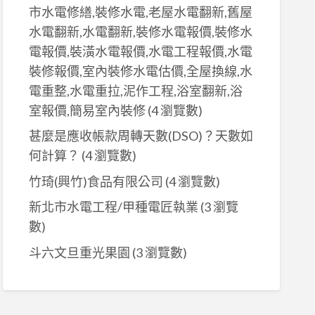
市水電修繕,裝修水電,老屋水電翻新,舊屋
水電翻新,水電翻新,裝修水電報價,裝修水
電報價,裝潢水電報價,水電工程報價,水電
裝修報價,室內裝修水電估價,全屋換線,水
電重整,水電重拉,泥作工程,浴室翻新,浴
室報價,簡易室內裝修
(4 瀏覽數)
甚麼是應收帳款周轉天數(DSO)？天數如
何計算？​
(4 瀏覽數)
竹琦(興竹)食品有限公司
(4 瀏覽數)
新北市水電工程/甲種電匠執業
(3 瀏覽
數)
斗六文旦重光果園
(3 瀏覽數)