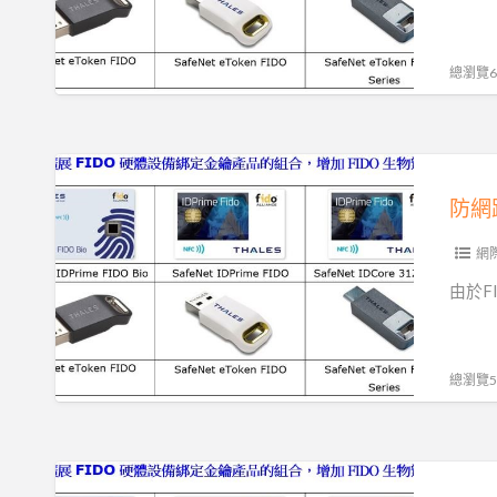
驗
證|FIDO
安
總瀏覽62
全
金
鑰|
防
多
網
防網
重
路
要
釣
網
素
魚
由於F
驗
FIDO2
證|
和
防
PKI
總瀏覽56
止
身
網
分
路
認
無
釣