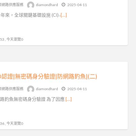
FI
際網路供應服務
diamondhard
2025-04-11
驗
年來，全球關鍵基礎設施 (CI) ̵
[…]
證
3 , 今天瀏覽0
DO認證|無密碼身分驗證|防網路釣魚|(二)
際網路供應服務
diamondhard
2025-04-11
路釣魚無密碼身分驗證 為了因應
[…]
6 , 今天瀏覽0