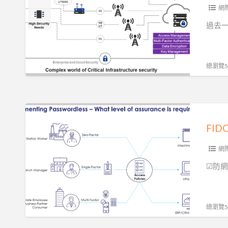
無
網
密
過去一
碼
身
分
總瀏覽55
驗
證|
身
FIDO
分
認
FI
識
證|
別|
無
網
存
密
☑防網
取
碼
管
身
理|
分
總瀏覽53
(一)
驗