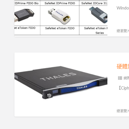
證
證
Win
總瀏覽76
硬
體
硬體
加
密
網
模
【Ciph
組
HSM|
加
總瀏覽71
密
金