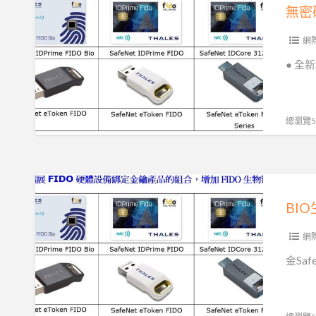
證
密
無密
魚
碼
身
網
分
● 全新S
驗
證|
多
總瀏覽56
重
要
素
BIO
驗
生
證|
物
智
辨
網
慧
識|
金Safe
卡|
無
身
密
分
碼