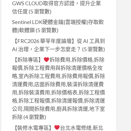
GWS CLOUD取得官方認證，提升企業
DO
信任度
(5 瀏覽數)
Sentinel LDK硬體金鑰|雲端授權|存取軟
體|軟體鎖
(5 瀏覽數)
【FRC2026 華苓年度論壇】從 AI 工具到
AI 治理，企業下一步怎麼走？
(5 瀏覽數)
【拆除專區】
拆除費用,拆除價格,拆除
報價,拆除工程費用與拆除清運價格全攻
略,室內拆除工程費用,拆除費用報價,拆除
清運費用,店面拆除費用,裝潢拆除清運費
用,拆除裝潢費用,拆除價格表,拆除工程價
格,拆除工程報價,拆除清運報價,拆除清運
公司,隔間拆除費用,廚具拆除清運,地下室
拆除
(4 瀏覽數)
【裝修水電專區】
台北水電修繕,新北