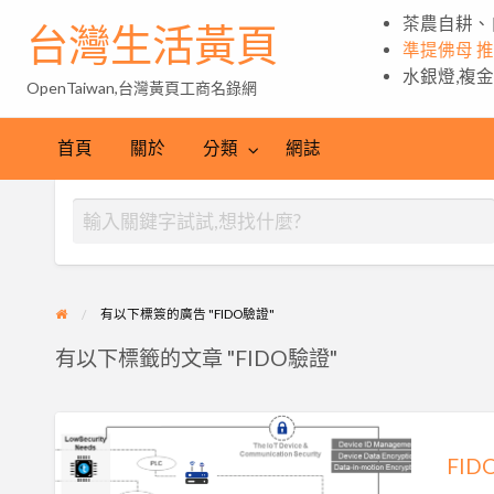
茶農自耕、
台灣生活黃頁
準提佛母 
水銀燈,複
OpenTaiwan,台灣黃頁工商名錄網
首頁
關於
分類
網誌
有以下標簽的廣告 "FIDO驗證"
有以下標籤的文章 "FIDO驗證"
FIDO
認
FI
證|