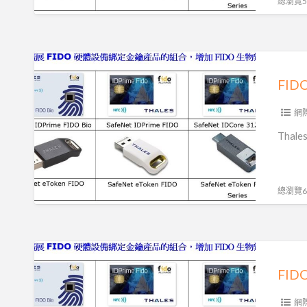
總瀏覽56
認
指
證
紋
驗
FIDO
證|
身
FI
生
分
物
認
網
識
證,
Tha
別
無
技
密
術|
碼
總瀏覽65
無
身
密
分
碼
驗
FIDO
身
證
身
FI
分
分
驗
認
網