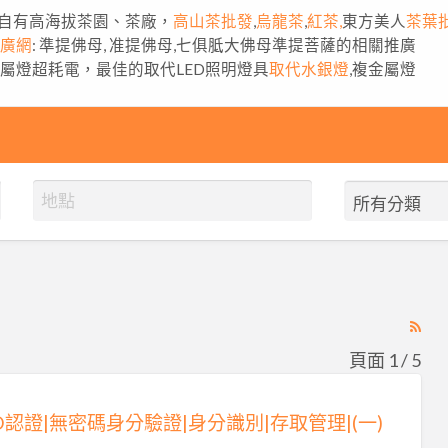
自有高海拔茶園、茶廠，
高山茶批發
,
烏龍茶
,
紅茶,
東方美人
茶葉
推廣網
: 準提佛母, 准提佛母,七俱胝大佛母準提菩薩的相關推廣
金屬燈超耗電，最佳的取代LED照明燈具
取代水銀燈
,複金屬燈
RS
Fe
頁面 1 / 5
for
ad
DO認證|無密碼身分驗證|身分識別|存取管理|(一)
tag