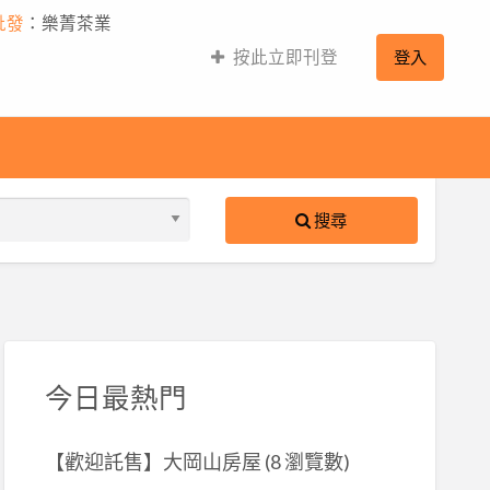
批發
：樂菁茶業
按此立即刊登
登入
搜尋
S
ed
今日最熱門
【歡迎託售】大岡山房屋
(8 瀏覽數)