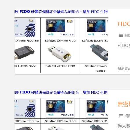
證|
防
FIDO
網
身
FI
路
分
釣
驗
網
魚|
證|
FID
(二)
防
網
路
總瀏覽66
釣
魚
5
無
大
密
理
碼
由
身
網
分
擴大