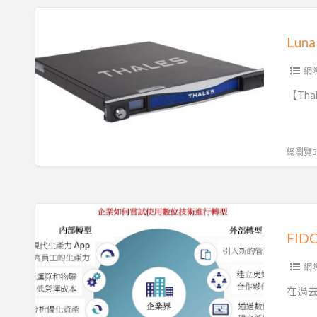
鑰|
Luna
數
HSM|
Lun
據
加
安
密
網
全
金
【Thal
策
鑰
略
管
理
總瀏覽55
FIDO
金
FI
鑰
身
網
分
在過去
驗