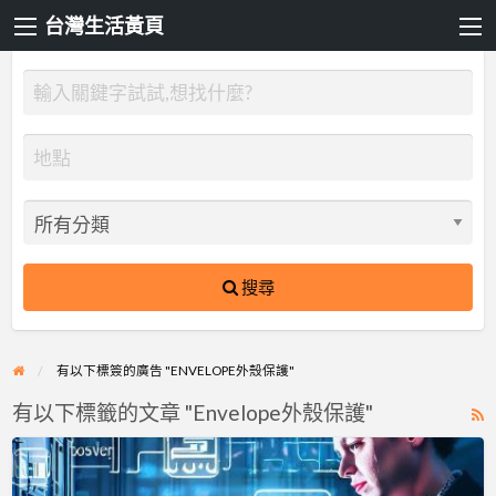
台灣生活黃頁
搜尋
有以下標簽的廣告 "ENVELOPE外殼保護"
有以下標籤的文章 "Envelope外殼保護"
R
F
Docker
f
容