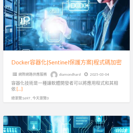
a
器
t
化|Sentinel
E
保
護
方
案|
程
式
Docker容器化|Sentinel保護方案|程式碼加密
碼
網際網路供應服務
diamondhard
2025-03-04
加
容器化技術是一種讓軟體開發者可以將應用程式和其相
密
依
[…]
總瀏覽1697 , 今天瀏覽0
Sentinel
LDK