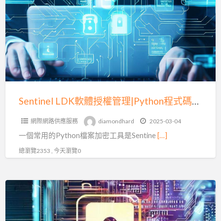
軟
體
授
權
管
理|Python
程
式
Sentinel LDK軟體授權管理|Python程式碼加密|防篡改
碼
網際網路供應服務
diamondhard
2025-03-04
加
一個常用的Python檔案加密工具是Sentine
[…]
密|
防
總瀏覽2353 , 今天瀏覽0
篡
改
Sentinel
LDK
軟