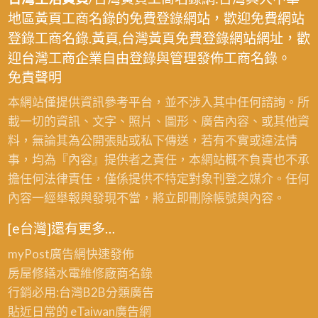
地區黃頁工商名錄的免費登錄網站，歡迎免費網站
登錄工商名錄.黃頁,台灣黃頁免費登錄網站網址，歡
迎台灣工商企業自由登錄與管理發佈工商名錄。
免責聲明
本網站僅提供資訊參考平台，並不涉入其中任何諮詢。所
載一切的資訊、文字、照片、圖形、廣告內容、或其他資
料，無論其為公開張貼或私下傳送，若有不實或違法情
事，均為『內容』提供者之責任，本網站概不負責也不承
擔任何法律責任，僅係提供不特定對象刊登之媒介。任何
內容一經舉報與發現不當，將立即刪除帳號與內容。
[e台灣]還有更多…
myPost廣告網
快速發佈
房屋修繕
水電維修廠商名錄
行銷必用:台灣B2B
分類廣告
貼近日常的
eTaiwan廣告網