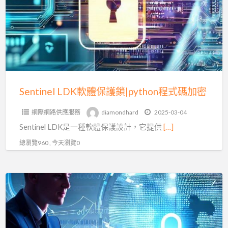
體
保
護
鎖|python
程
式
碼
Sentinel LDK軟體保護鎖|python程式碼加密
加
網際網路供應服務
diamondhard
2025-03-04
密
Sentinel LDK是一種軟體保護設計，它提供
[…]
總瀏覽960 , 今天瀏覽0
Python
程
式
碼