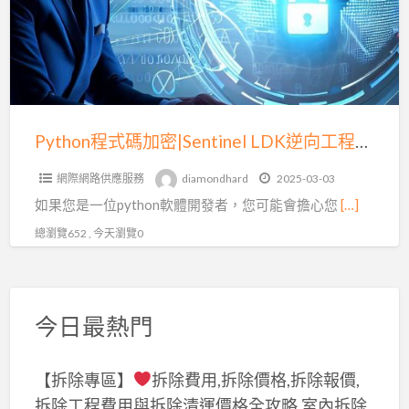
加
密|Sentinel
LDK
逆
向
工
Python程式碼加密|Sentinel LDK逆向工程防護
程
網際網路供應服務
diamondhard
2025-03-03
防
如果您是一位python軟體開發者，您可能會擔心您
[…]
護
總瀏覽652 , 今天瀏覽0
今日最熱門
【拆除專區】
拆除費用,拆除價格,拆除報價,
拆除工程費用與拆除清運價格全攻略,室內拆除