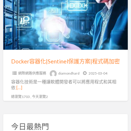
a
器
t
化|Sentinel
C
保
護
方
案|
程
式
Docker容器化|Sentinel保護方案|程式碼加密
碼
網際網路供應服務
diamondhard
2025-03-04
加
容器化技術是一種讓軟體開發者可以將應用程式和其相
密
依
[…]
總瀏覽1703 , 今天瀏覽2
今日最熱門