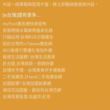
內容一經舉報與發現不當，將立即刪除帳號與內容。
[e台灣]還有更多…
myPost廣告網
快速發佈
房屋修繕
水電維修廠商名錄
行銷必用:台灣B2B
分類廣告
貼近日常的
eTaiwan廣告網
SEO搜尋引擎優化
增加外連
搜尋生活服務? 台灣
生活黃頁
赴台遊,台灣旅遊
，旅遊好康
送禮伴手禮，台灣美食
伴手禮
推薦
二手貨廣告:2Hand
二手貨
廣告網
加盟創業? 台灣
加盟創業
網
尋找花店園藝，歡迎到
台灣花網
台灣茶葉批發
,烏龍茶,紅茶