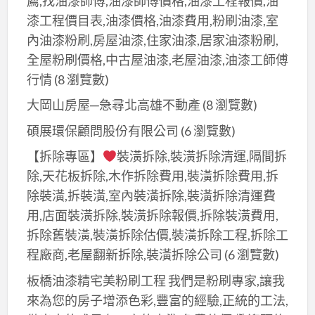
薦,找油漆師傅,油漆師傅價格,油漆工程報價,油
漆工程價目表,油漆價格,油漆費用,粉刷油漆,室
內油漆粉刷,房屋油漆,住家油漆,居家油漆粉刷,
全屋粉刷價格,中古屋油漆,老屋油漆,油漆工師傅
行情
(8 瀏覽數)
大岡山房屋─急尋北高雄不動產
(8 瀏覽數)
碩展環保顧問股份有限公司
(6 瀏覽數)
【拆除專區】
裝潢拆除,裝潢拆除清運,隔間拆
除,天花板拆除,木作拆除費用,裝潢拆除費用,拆
除裝潢,拆裝潢,室內裝潢拆除,裝潢拆除清運費
用,店面裝潢拆除,裝潢拆除報價,拆除裝潢費用,
拆除舊裝潢,裝潢拆除估價,裝潢拆除工程,拆除工
程廠商,老屋翻新拆除,裝潢拆除公司
(6 瀏覽數)
板橋油漆精宅美粉刷工程 我們是粉刷專家,讓我
來為您的房子增添色彩,豐富的經驗,正統的工法,