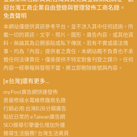
迎台灣工商企業自由登錄與管理發佈工商名錄。
免責聲明
本網站僅提供資訊參考平台，並不涉入其中任何諮詢。所
載一切的資訊、文字、照片、圖形、廣告內容、或其他資
料，無論其為公開張貼或私下傳送，若有不實或違法情
事，均為『內容』提供者之責任，本網站概不負責也不承
擔任何法律責任，僅係提供不特定對象刊登之媒介。任何
內容一經舉報與發現不當，將立即刪除帳號與內容。
[e台灣]還有更多…
myPost廣告網
快速發佈
房屋修繕
水電維修廠商名錄
行銷必用:台灣B2B
分類廣告
貼近日常的
eTaiwan廣告網
SEO搜尋引擎優化
增加外連
搜尋生活服務? 台灣
生活黃頁