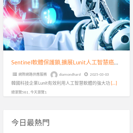
a
體
t
保
A
護
鎖,
擴
展
Lunit
人
Sentinel軟體保護鎖,擴展Lunit人工智慧癌症檢測技術
工
網際網路供應服務
diamondhard
2025-03-03
智
韓國科技企業Lunit有效利用人工智慧軟體的強大功
[…]
慧
癌
總瀏覽581 , 今天瀏覽1
症
檢
測
今日最熱門
技
術