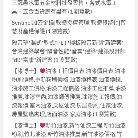
三冠邑水電五金材料批發零售，各式水電工
具、五金百貨應有盡有
(1 瀏覽數)
Sentinel加密金鑰|軟體授權管理|軟體貨幣化|智
慧財產權保護
(1 瀏覽數)
隔音墊*濕式*乾式*PET*樓板隔音新制*新建案*
台灣建築學會*隔音性能*音霸*建築*建築設計師
*dB*富康*新建案
(1 瀏覽數)
【漆博士】
油漆工程價目表,油漆價目表,油漆
粉刷價格,重新粉刷價格,油漆價格表,油漆價錢,
油漆施工價格,油漆工程價格,油漆工程推薦,油漆
推薦,油漆室內,油漆師傅推薦,油漆施工報價,油
漆報價,室內油漆,房屋油漆,房屋粉刷,住家油漆,
房屋壁癌處理,店面油漆,家庭油漆
(1 瀏覽數)
【漆博士】
新竹油漆,新竹油漆工程,新竹油漆
粉刷,竹北油漆,新竹油漆推薦,新竹油漆價格,竹