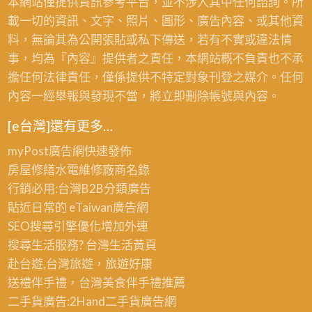
本網站僅提供資訊參考平台，並不涉入其中任何諮詢。所
載一切的資訊、文字、照片、圖形、廣告內容、或其他資
料，無論其為公開張貼或私下傳送，若有不實或違法情
事，均為『內容』提供者之責任，本網站概不負責也不承
擔任何法律責任，僅係提供不特定對象刊登之媒介。任何
內容一經舉報與發現不當，將立即刪除帳號與內容。
[e台灣]還有更多…
myPost廣告網
快速發佈
房屋修繕
水電維修廠商名錄
行銷必用:台灣B2B
分類廣告
貼近日常的
eTaiwan廣告網
SEO搜尋引擎優化
增加外連
搜尋生活服務? 台灣
生活黃頁
赴台遊,台灣旅遊
，旅遊好康
送禮伴手禮，台灣美食
伴手禮
推薦
二手貨廣告:2Hand
二手貨
廣告網