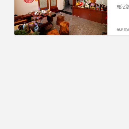
悠
鹿港悠
嫻
民
宿
總瀏覽64