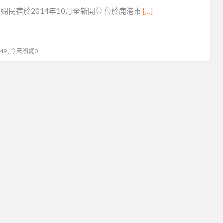
鹿
嫻民宿於2014年10月全新開幕 位於鹿港市
[…]
港
老
街
9 , 今天瀏覽0
民
宿
推
薦