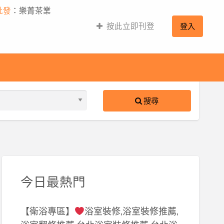
批發
：樂菁茶業
按此立即刊登
登入
搜尋
S
ed
今日最熱門
【衛浴專區】
浴室裝修,浴室裝修推薦,