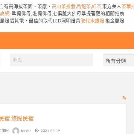
自有高海拔茶園、茶廠，
高山茶批發
,
烏龍茶
,
紅茶,
東方美人
茶葉
推廣網
: 準提佛母, 准提佛母,七俱胝大佛母準提菩薩的相關推廣
金屬燈超耗電，最佳的取代LED照明燈具
取代水銀燈
,複金屬燈
RS
Fe
for
民宿 悠嫻民宿
ad
tag
店旅館
teresa
2021-04-19