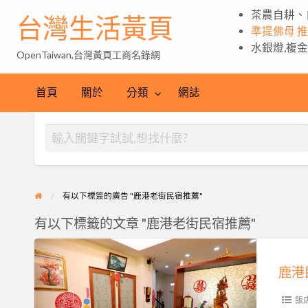
茶農自耕、
台灣生活黃頁
準提佛母 
水銀燈,複
OpenTaiwan,台灣黃頁工商名錄網
首頁
關於
分類
網誌
有以下標簽的廣告 "鹿港老街民宿推薦"
有以下標籤的文章 "鹿港老街民宿推薦"
鹿
港
鹿港
民
宿
飯