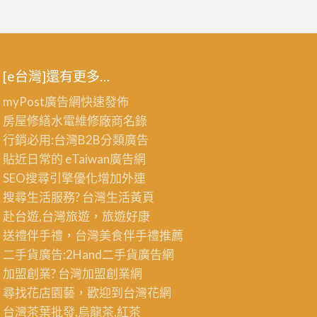
[e台灣]還有更多…
myPost廣告網
快速發佈
房屋修繕
水電維修廠商名錄
行銷必用:台灣B2B
分類廣告
貼近日常的
eTaiwan廣告網
SEO搜尋引擎優化
增加外連
搜尋生活服務? 台灣
生活黃頁
赴台遊,台灣旅遊
，旅遊好康
送禮伴手禮，台灣美食
伴手禮
推薦
二手貨廣告:2Hand
二手貨
廣告網
加盟創業? 台灣
加盟創業
網
尋找花店園藝，歡迎到
台灣花網
台灣茶葉批發
,烏龍茶,紅茶