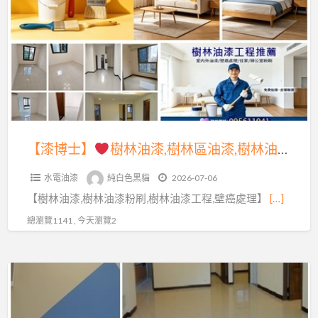
a
士】
t
樹
林
油
漆,
樹
林
【漆博士】
樹林油漆,樹林區油漆,樹林油漆工程,樹林油漆粉刷,樹林油漆師傅,樹林油漆行,三峽油漆,北大油漆,鶯歌油漆,板橋油漆,土城油漆,迴龍油漆,丹鳳油漆,南新莊油漆,下新莊油漆,室內油漆樹林區,壁癌處理樹林,壁癌處理三峽,壁癌處理土城,壁癌處理新莊,屋頂防水
區
水電油漆
純白色黑貓
2026-07-06
油
【樹林油漆,樹林油漆粉刷,樹林油漆工程,壁癌處理】
[…]
漆,
樹
總瀏覽1141 , 今天瀏覽2
林
油
【漆
漆
博
工
士】
程,