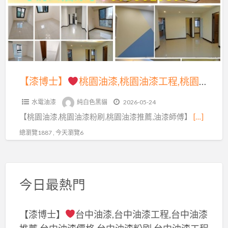
行,
桃
粉
三
園
刷,
峽
油
桃
油
漆,
園
漆,
桃
油
北
園
【漆博士】
桃園油漆,桃園油漆工程,桃園油漆工程推薦,桃園油漆粉刷,桃園油漆價格,桃園油漆推薦,桃園油漆粉刷推薦,桃園油漆估價,桃園油漆行,室內油漆,室內粉刷,桃園粉刷油漆,桃園區油漆,中壢油漆,龜山油漆,八德油漆,桃園油漆工程行,桃園油漆報價,壁癌處理桃園,屋頂防水桃園
漆
大
油
粉
油
水電油漆
純白色黑貓
2026-05-24
漆
刷
漆,
【桃園油漆,桃園油漆粉刷,桃園油漆推薦,油漆師傅】
[…]
工
推
鶯
程,
總瀏覽1887 , 今天瀏覽6
薦,
歌
桃
桃
油
園
園
漆,
油
油
今日最熱門
板
漆
漆
橋
工
工
油
【漆博士】
台中油漆,台中油漆工程,台中油漆
程
程
漆,