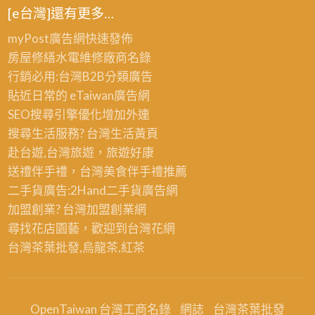
德
[e台灣]還有更多…
粉
油
刷,
myPost廣告網
快速發佈
漆,
桃
房屋修繕
水電維修廠商名錄
桃
園
行銷必用:台灣B2B
分類廣告
園
壁
貼近日常的
eTaiwan廣告網
油
癌
SEO搜尋引擎優化
增加外連
漆
處
搜尋生活服務? 台灣
生活黃頁
工
理
赴台遊,台灣旅遊
，旅遊好康
程
送禮伴手禮，台灣美食
伴手禮
推薦
行,
二手貨廣告:2Hand
二手貨
廣告網
桃
加盟創業? 台灣
加盟創業
網
園
尋找花店園藝，歡迎到
台灣花網
油
台灣茶葉批發
,烏龍茶,紅茶
漆
報
價,
OpenTaiwan 台灣工商名錄
網誌
台灣茶葉批發