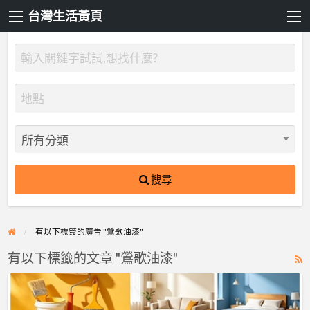
台灣生活黃頁
搜尋
有以下標簽的廣告 "鶯歌油漆"
有以下標籤的文章 "鶯歌油漆"
R
F
【漆
f
博