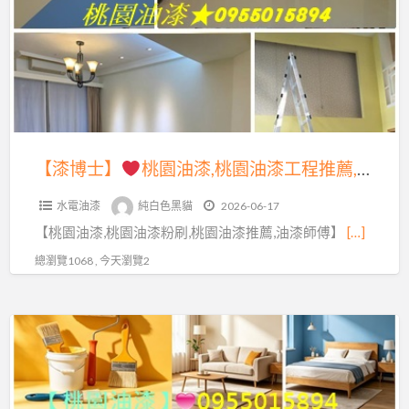
樹
桃
林
園
油
油
漆
漆,
粉
桃
刷,
園
【漆博士】
桃園油漆,桃園油漆工程推薦,桃園油漆粉刷,桃園油漆粉刷推薦,桃園油漆工程行,桃園油漆推薦,桃園區油漆,中壢油漆,油漆估價桃園,油漆報價桃園,桃園油漆價格,桃園油漆行,油漆工程桃園,桃園油漆工程承包,室內油漆桃園,室內粉刷桃園,桃園粉刷,桃園壁癌處理
樹
油
林
水電油漆
純白色黑貓
2026-06-17
漆
油
【桃園油漆,桃園油漆粉刷,桃園油漆推薦,油漆師傅】
[…]
工
漆
程
總瀏覽1068 , 今天瀏覽2
師
推
傅,
薦,
樹
【漆
桃
林
博
園
油
士】
油
漆
漆