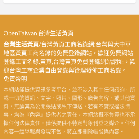
刷
程
理
油
承
新
漆,
包,
莊,
桃
室
屋
OpenTaiwan 台灣生活黃頁
園
內
頂
區
台灣生活黃頁
/台灣黃頁工商名錄網:台灣與大中華
油
防
油
地區黃頁工商名錄的免費登錄網站，歡迎免費網站
漆
水
漆,
登錄工商名錄.黃頁,台灣黃頁免費登錄網站網址，歡
桃
中
迎台灣工商企業自由登錄與管理發佈工商名錄。
園,
壢
免責聲明
室
油
內
本網站僅提供資訊參考平台，並不涉入其中任何諮詢。所
漆,
粉
載一切的資訊、文字、照片、圖形、廣告內容、或其他資
龜
刷
料，無論其為公開張貼或私下傳送，若有不實或違法情
山
桃
事，均為『內容』提供者之責任，本網站概不負責也不承
油
園,
擔任何法律責任，僅係提供不特定對象刊登之媒介。任何
漆,
桃
內容一經舉報與發現不當，將立即刪除帳號與內容。
八
園