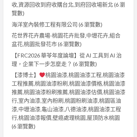
格,
樹
收,資源回收到府收購台北,到府回收場新北
(6 瀏
桃
桃
林,
覽數)
園
園
壁
油
海洋室內裝修工程有限公司
(6 瀏覽數)
油
癌
漆
漆
花世界花卉農場-桃園花卉批發,中壢花卉,組合
處
行,
行,
盆花,桃園批發花市
(6 瀏覽數)
理
室
油
三
【FRC2026 華苓年度論壇】從 AI 工具到 AI 治
內
漆
峽,
理，企業下一步怎麼走？
(6 瀏覽數)
油
工
壁
漆,
【漆博士】
桃園油漆,桃園油漆工程,桃園油漆
程
癌
室
工程推薦,桃園油漆粉刷,桃園油漆價格,桃園油漆
桃
處
內
推薦,桃園油漆粉刷推薦,桃園油漆估價,桃園油漆
園,
理
粉
桃
行,室內油漆,室內粉刷,桃園粉刷油漆,桃園區油
土
刷,
園
漆,中壢油漆,龜山油漆,八德油漆,桃園油漆工程
城,
桃
油
行,桃園油漆報價,壁癌處理桃園,屋頂防水桃園
壁
園
漆
(6 瀏覽數)
癌
粉
工
處