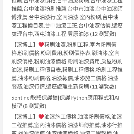
推薦,台中油漆價格,台中油漆粉刷,台中油漆工程
推
行,
土
薦,
推薦,台中油漆粉刷推薦,台中市油漆,台中油漆師
桃
城
桃
傅推薦,台中油漆行,室內油漆,室內粉刷,台中油
園
油
園
漆工程價目表,台中油漆工班,台中油漆估價,壁癌
油
漆,
油
處理台中,西屯油漆工程,豐原油漆
(12 瀏覽數)
漆
迴
漆
推
【漆博士】
粉刷油漆,粉刷工程,室內粉刷價
龍
粉
薦,
格,粉刷價格,粉刷費用,粉刷價格表,刷油漆,室內
油
刷,
桃
刷漆價格,粉刷油漆價格,粉刷油漆費用,房屋粉刷
漆,
桃
園
油漆,粉刷工程價目表,粉刷工程價格,粉刷工程推
丹
園
區
薦,油漆粉刷價格,油漆報價,油漆施工價格,油漆
鳳
油
油
油
服務,油漆行情,壁癌處理重新粉刷
(11 瀏覽數)
漆
漆,
漆,
價
Sentinel軟體保護鎖|保護Python應用程式和AI
中
南
格,
模型
(8 瀏覽數)
壢
新
桃
油
【漆博士】
油漆施工價格,油漆粉刷價格,油漆
莊
園
漆,
工程推薦,室內油漆價格,油漆師傅推薦,油漆行推
油
油
油
薦,找油漆師傅,油漆師傅價格,油漆工程報價,油