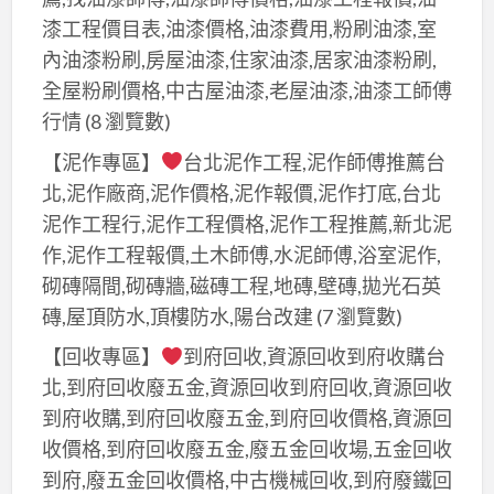
漆,
漆
漆
漆工程價目表,油漆價格,油漆費用,粉刷油漆,室
下
推
估
內油漆粉刷,房屋油漆,住家油漆,居家油漆粉刷,
新
薦,
價
全屋粉刷價格,中古屋油漆,老屋油漆,油漆工師傅
莊
桃
桃
行情
(8 瀏覽數)
油
園
園,
漆,
【泥作專區】
台北泥作工程,泥作師傅推薦台
油
油
室
漆
北,泥作廠商,泥作價格,泥作報價,泥作打底,台北
漆
內
粉
泥作工程行,泥作工程價格,泥作工程推薦,新北泥
報
油
刷
作,泥作工程報價,土木師傅,水泥師傅,浴室泥作,
價
漆
推
砌磚隔間,砌磚牆,磁磚工程,地磚,壁磚,拋光石英
桃
樹
薦,
磚,屋頂防水,頂樓防水,陽台改建
(7 瀏覽數)
園,
林
桃
桃
【回收專區】
到府回收,資源回收到府收購台
區,
園
園
北,到府回收廢五金,資源回收到府回收,資源回收
壁
油
油
到府收購,到府回收廢五金,到府回收價格,資源回
癌
漆
漆
收價格,到府回收廢五金,廢五金回收場,五金回收
處
估
價
理
到府,廢五金回收價格,中古機械回收,到府廢鐵回
價,