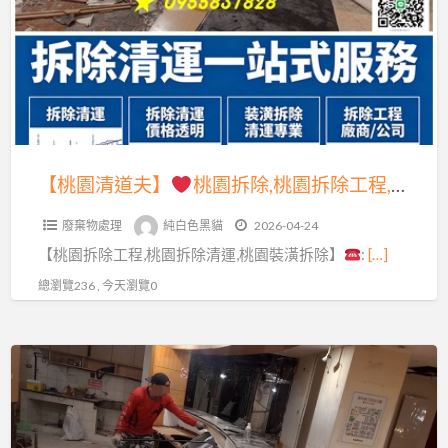
道
除
夫】
工
程,
桃
桃
園
園
拆
拆
除,
【桃園清道夫】
桃園拆除,桃園拆除工程,桃園拆除清運,桃園裝潢拆除,桃園區拆除,中壢拆除,八德拆除,龜山拆除,平鎮拆除,鶯歌拆除,拆除工程費用桃園,桃園拆除公司,桃園拆除工程推薦,桃園拆除推薦,桃園裝潢拆除清運,桃園拆除工程報價,辦公室拆除桃園,店面拆除桃園
除
桃
裝
廢棄物處理
純白色黑貓
2026-04-24
園
潢,
【桃園拆除工程,桃園拆除清運,桃園裝潢拆除】
:
[…]
拆
桃
除
總瀏覽236 , 今天瀏覽0
園
工
區
程,
拆
【桃
桃
除,
園
園
中
清
拆
壢
道
除