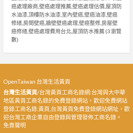
拆
桃
癌處理廠商,壁癌處理推薦,壁癌處理估價,屋頂防
潢
除
園
水油漆,頂樓防水油漆,室內壁癌,壁癌油漆,壁癌
拆
工
拆
除
修繕,房間壁癌,牆壁壁癌處理,壁癌整修,房屋壁
程
除
清
癌修繕,壁癌處理費用台北,屋頂防水推薦
(3 瀏覽
推
工
運,
數)
薦,
程
桃
桃
公
園
園
司,
拆
拆
桃
除
除
園
工
OpenTaiwan 台灣生活黃頁
推
拆
程
薦,
台灣生活黃頁
/台灣黃頁工商名錄網:台灣與大中華
除
推
桃
工
地區黃頁工商名錄的免費登錄網站，歡迎免費網站
薦,
園
程
登錄工商名錄.黃頁,台灣黃頁免費登錄網站網址，歡
鐵
裝
費
迎台灣工商企業自由登錄與管理發佈工商名錄。
皮
潢
用,
免責聲明
屋
拆
店