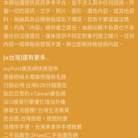
拆
本網站僅提供資訊參考平台，並不涉入其中任何諮詢。所
除
面
除
載一切的資訊、文字、照片、圖形、廣告內容、或其他資
清
拆
回
料，無論其為公開張貼或私下傳送，若有不實或違法情
運,
除
收
事，均為『內容』提供者之責任，本網站概不負責也不承
桃
桃
桃
擔任何法律責任，僅係提供不特定對象刊登之媒介。任何
園
園
園,
內容一經舉報與發現不當，將立即刪除帳號與內容。
拆
廠
除
[e台灣]還有更多…
房
工
拆
myPost廣告網
快速發佈
程
除
房屋修繕
水電維修廠商名錄
報
回
行銷必用:台灣B2B
分類廣告
價,
收
貼近日常的
eTaiwan廣告網
辦
桃
SEO搜尋引擎優化
增加外連
公
園,
搜尋生活服務? 台灣
生活黃頁
室
拆
赴台遊,台灣旅遊
，旅遊好康
拆
除
送禮伴手禮，台灣美食
伴手禮
推薦
除
廠
二手貨廣告:2Hand
二手貨
廣告網
桃