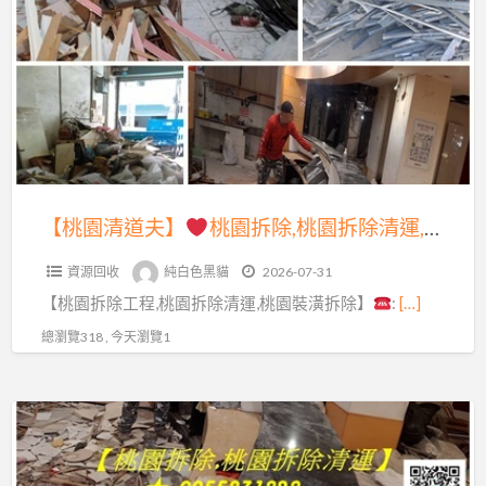
a
清
t
道
夫】
桃
園
拆
除,
【桃園清道夫】
桃園拆除,桃園拆除清運,桃園拆除工程,桃園拆除裝潢,桃園區拆除,中壢拆除,八德拆除,龜山拆除,桃園拆除公司,桃園裝潢拆除清運,桃園拆除工程推薦,拆除廠商桃園,桃園拆除價格,桃園室內拆除,桃園拆除工程公司,桃園拆除工程費用,店面拆除桃園
桃
資源回收
純白色黑貓
2026-07-31
園
【桃園拆除工程,桃園拆除清運,桃園裝潢拆除】
:
[…]
拆
除
總瀏覽318 , 今天瀏覽1
清
運,
【桃
桃
園
園
清
拆