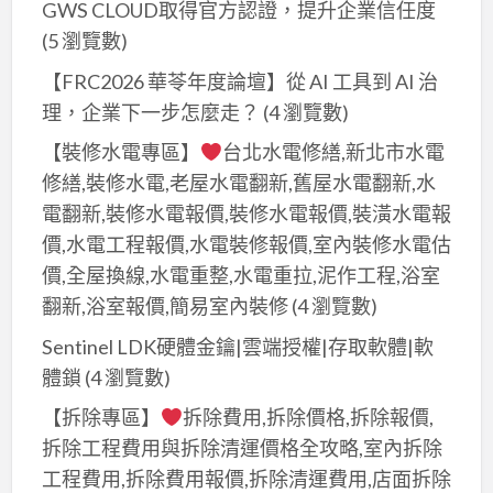
清
GWS CLOUD取得官方認證，提升企業信任度
除,
園
運,
八
(5 瀏覽數)
裝
桃
德
潢
【FRC2026 華苓年度論壇】從 AI 工具到 AI 治
園
拆
拆
理，企業下一步怎麼走？
(4 瀏覽數)
拆
除,
除
除
【裝修水電專區】
台北水電修繕,新北市水電
龜
清
裝
修繕,裝修水電,老屋水電翻新,舊屋水電翻新,水
山
運,
潢,
電翻新,裝修水電報價,裝修水電報價,裝潢水電報
拆
桃
桃
價,水電工程報價,水電裝修報價,室內裝修水電估
除,
園
園
價,全屋換線,水電重整,水電重拉,泥作工程,浴室
平
拆
區
翻新,浴室報價,簡易室內裝修
(4 瀏覽數)
鎮
除
拆
拆
Sentinel LDK硬體金鑰|雲端授權|存取軟體|軟
工
除,
除,
體鎖
(4 瀏覽數)
程
中
鶯
推
壢
【拆除專區】
拆除費用,拆除價格,拆除報價,
歌
薦,
拆
拆除工程費用與拆除清運價格全攻略,室內拆除
拆
拆
除,
工程費用,拆除費用報價,拆除清運費用,店面拆除
除,