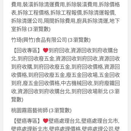
除
八
費用,裝潢拆除清運費用,拆除裝潢費用,拆除價格
拆
廠
德
表,拆除工程價格,拆除工程報價,拆除清運報價,
除
商
拆
拆除清運公司,隔間拆除費用,廚具拆除清運,地下
工
桃
除,
室拆除
(3 瀏覽數)
程
園,
龜
費
竹琦(興竹)食品有限公司
(3 瀏覽數)
桃
山
用
園
【回收專區】
到府回收,資源回收到府收購台
拆
桃
拆
北,到府回收廢五金,資源回收到府回收,資源回收
除,
園,
除
桃
到府收購,到府回收廢五金,到府回收價格,資源回
桃
價
園
收價格,到府回收廢五金,廢五金回收場,五金回收
園
格,
拆
到府,廢五金回收價格,中古機械回收,到府廢鐵回
拆
桃
除
收,資源回收到府收購台北,到府回收場新北
(3 瀏
除
園
公
覽數)
公
室
司,
司,
桃園霧眉藝術師
(3 瀏覽數)
內
桃
桃
拆
【壁癌專區】
壁癌處理台北,壁癌處理台北市,
園
園
除,
壁癌處理新北市,壁癌處理價格,壁癌處理公司,壁
裝