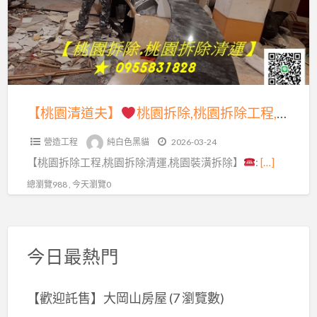
拆
夫】
清
除,
運,
八
桃
桃
德
園
園
拆
拆
裝
除,
除,
【桃園清道夫】
桃園拆除,桃園拆除工程,桃園拆除清運,桃園拆除裝潢,桃園區拆除,中壢拆除,八德拆除,龜山拆除,桃園拆除公司,桃園裝潢拆除清運,桃園拆除工程推薦,鐵皮屋拆除回收桃園,廠房拆除回收桃園,拆除廠商桃園,桃園拆除價格,辦公室拆除桃園,桃園室內拆除
潢
龜
桃
拆
山
營造工程
純白色黑貓
2026-03-24
園
除,
拆
【桃園拆除工程,桃園拆除清運,桃園裝潢拆除】
:
[…]
拆
桃
除,
除
總瀏覽988 , 今天瀏覽0
園
桃
工
區
園
程,
拆
拆
桃
除,
今日最熱門
除
園
中
公
拆
壢
司,
【歡迎託售】大岡山房屋
(7 瀏覽數)
除
拆
桃