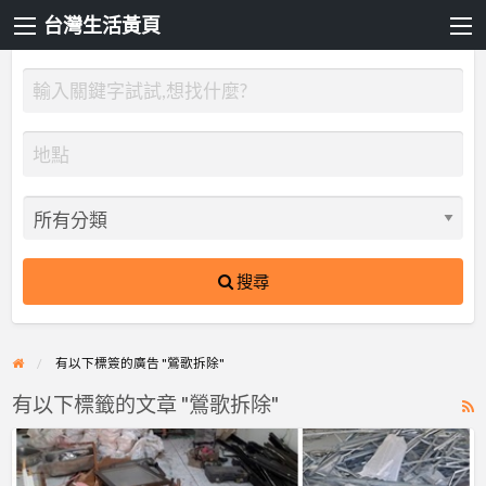
台灣生活黃頁
搜尋
有以下標簽的廣告 "鶯歌拆除"
有以下標籤的文章 "鶯歌拆除"
R
F
【桃
f
園