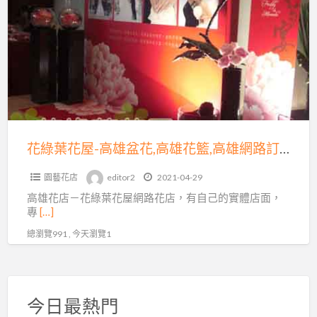
a
葉
t
花
屋-
高
雄
盆
花,
高
花綠葉花屋-高雄盆花,高雄花籃,高雄網路訂花,高雄會場佈置
雄
園藝花店
editor2
2021-04-29
花
高雄花店－花綠葉花屋網路花店，有自己的實體店面，
籃,
專
[…]
高
總瀏覽991 , 今天瀏覽1
雄
網
路
訂
今日最熱門
花,