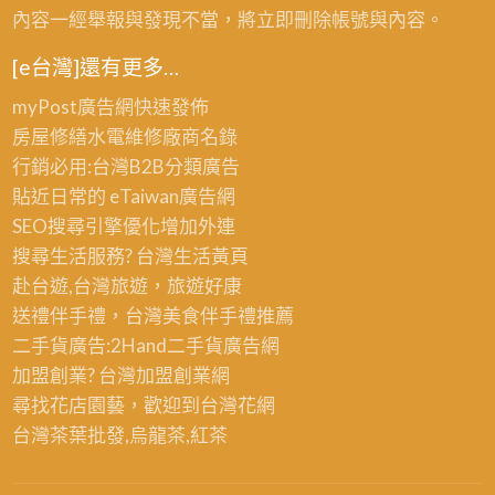
內容一經舉報與發現不當，將立即刪除帳號與內容。
[e台灣]還有更多…
myPost廣告網
快速發佈
房屋修繕
水電維修廠商名錄
行銷必用:台灣B2B
分類廣告
貼近日常的
eTaiwan廣告網
SEO搜尋引擎優化
增加外連
搜尋生活服務? 台灣
生活黃頁
赴台遊,台灣旅遊
，旅遊好康
送禮伴手禮，台灣美食
伴手禮
推薦
二手貨廣告:2Hand
二手貨
廣告網
加盟創業? 台灣
加盟創業
網
尋找花店園藝，歡迎到
台灣花網
台灣茶葉批發
,烏龍茶,紅茶