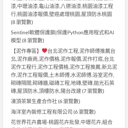
漆,中壢油漆,龜山油漆,八德油漆,桃園油漆工程
行,桃園油漆報價,壁癌處理桃園,屋頂防水桃園
(8 瀏覽數)
Sentinel軟體保護鎖|保護Python應用程式和AI
模型
(8 瀏覽數)
【泥作專區】
台北泥作工程,泥作師傅推薦台
北,泥作廠商,泥作價格,泥作報價,泥作打底,台北
泥作工程行,泥作工程價格,泥作工程推薦,新北泥
作,泥作工程報價,土木師傅,水泥師傅,浴室泥作,
砌磚隔間,砌磚牆,磁磚工程,地磚,壁磚,拋光石英
磚,屋頂防水,頂樓防水,陽台改建
(7 瀏覽數)
凍頂茶葉生產合作社
(6 瀏覽數)
海洋室內裝修工程有限公司
(6 瀏覽數)
花世界花卉農場-桃園花卉批發,中壢花卉,組合