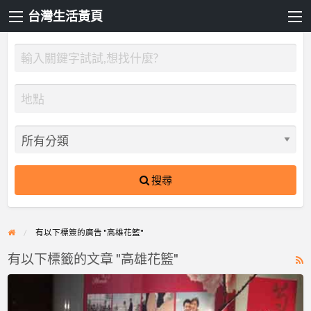
台灣生活黃頁
搜尋
有以下標簽的廣告 "高雄花籃"
有以下標籤的文章 "高雄花籃"
R
F
花
f
綠