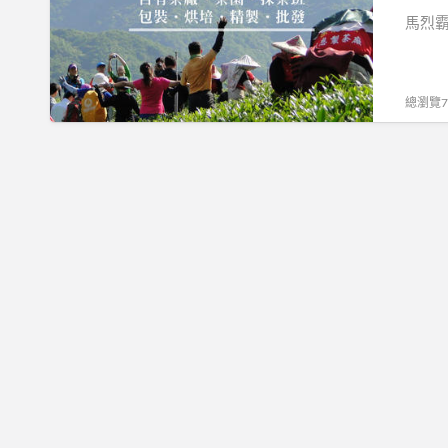
烈
馬烈霸
霸
茶
區,
總瀏覽79
馬
烈
霸
茶
葉
批
發,
吊
橋
頭
茶
葉