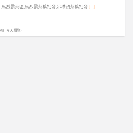
馬
,馬烈霸茶區,馬烈霸茶葉批發,吊橋頭茶葉批發
[…]
烈
霸
8 , 今天瀏覽4