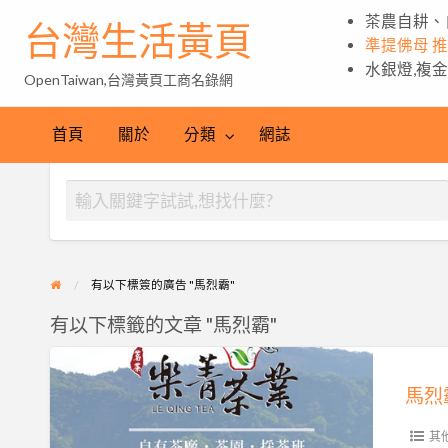
茶農自耕、
台灣生活黃頁
準提佛母 
水銀燈,複
OpenTaiwan,台灣黃頁工商名錄網
首頁
關於
分類
網誌
有以下標簽的廣告 "馬烈霸"
有以下標籤的文章 "馬烈霸"
馬
烈
霸,
馬
其