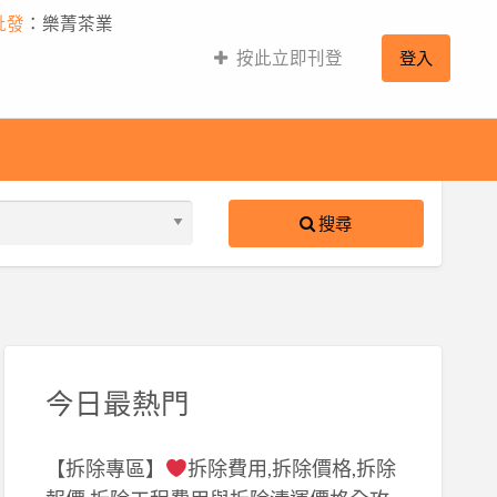
批發
：樂菁茶業
按此立即刊登
登入
搜尋
S
ed
今日最熱門
【拆除專區】
拆除費用,拆除價格,拆除