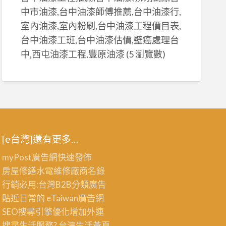
中市油漆,台中油漆師傅推薦,台中油漆行,
室內油漆,室內粉刷,台中油漆工程價目表,
台中油漆工班,台中油漆估價,壁癌處理台
中,西屯油漆工程,豐原油漆
(5 瀏覽數)
[e台灣]還有更多…
myPost廣告網
快速發佈
房屋修繕
水電維修廠商名錄
行銷必用:台灣B2B
分類廣告
貼近日常的
eTaiwan廣告網
SEO搜尋引擎優化
增加外連
搜尋生活服務? 台灣
生活黃頁