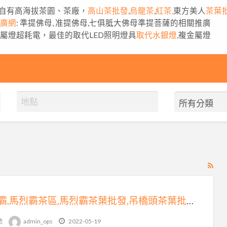
自有高海拔茶園、茶廠，
高山茶批發
,
烏龍茶
,
紅茶,
東方美人
茶葉
推廣網
: 準提佛母, 准提佛母,七俱胝大佛母準提菩薩的相關推廣
金屬燈超耗電，最佳的取代LED照明燈具
取代水銀燈
,複金屬燈
RS
Fe
for
馬烈霸,馬烈霸茶區,馬烈霸茶葉批發,吊橋頭茶葉批發
ad
tag
他
admin_ops
2022-05-19