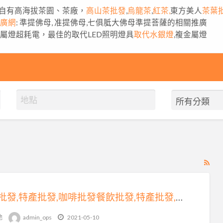
自有高海拔茶園、茶廠，
高山茶批發
,
烏龍茶
,
紅茶,
東方美人
茶葉
推廣網
: 準提佛母, 准提佛母,七俱胝大佛母準提菩薩的相關推廣
金屬燈超耗電，最佳的取代LED照明燈具
取代水銀燈
,複金屬燈
RS
Fe
for
餐飲批發,特產批發,咖啡批發餐飲批發,特產批發,咖啡批發免費刊登廣告推薦：台灣批發批貨網
ad
tag
他
admin_ops
2021-05-10