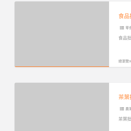
咖
批
食
啡
發
品
批
免
批
發
費
發,
零
免
刊
餐
食品批
費
登
飲
刊
廣
批
登
告
發,
總瀏覽90
廣
推
飲
告
薦：
料
推
台
批
茶
薦：
灣
發,
葉
台
批
咖
批
灣
發
啡
發,
農
批
批
批
咖
發
茶葉批
貨
發
啡
批
網