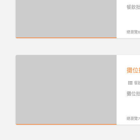
特
餐飲批
產
批
發,
總瀏覽84
咖
啡
批
攤
發
位
餐
批
飲
發,
餐
批
店
攤位批
發,
鋪
特
批
產
發,
總瀏覽70
批
餐
發,
飲