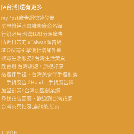
[e台灣]還有更多…
myPost廣告網
快速發佈
房屋修繕
水電維修廠商名錄
行銷必用:台灣B2B
分類廣告
貼近日常的
eTaiwan廣告網
SEO搜尋引擎優化
增加外連
搜尋生活服務? 台灣
生活黃頁
赴台遊,台灣旅遊
，旅遊好康
送禮伴手禮，台灣美食
伴手禮
推薦
二手貨廣告:2Hand
二手貨
廣告網
加盟創業? 台灣
加盟創業
網
尋找花店園藝，歡迎到
台灣花網
台灣茶葉批發
,烏龍茶,紅茶
LED燈具