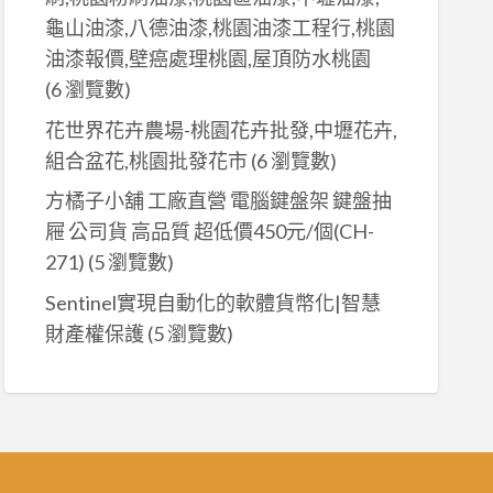
龜山油漆,八德油漆,桃園油漆工程行,桃園
油漆報價,壁癌處理桃園,屋頂防水桃園
(6 瀏覽數)
花世界花卉農場-桃園花卉批發,中壢花卉,
組合盆花,桃園批發花市
(6 瀏覽數)
方橘子小舖 工廠直營 電腦鍵盤架 鍵盤抽
屜 公司貨 高品質 超低價450元/個(CH-
271)
(5 瀏覽數)
Sentinel實現自動化的軟體貨幣化|智慧
財產權保護
(5 瀏覽數)