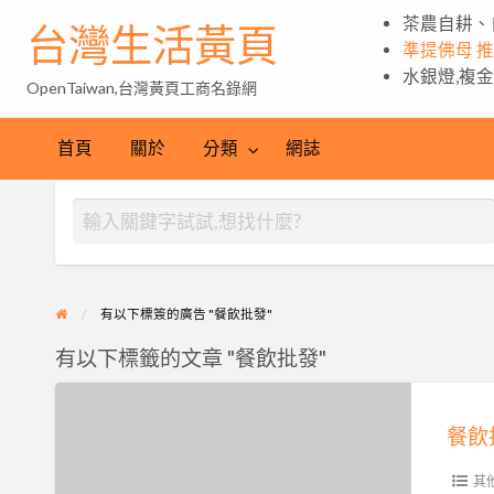
茶農自耕、
台灣生活黃頁
準提佛母 
水銀燈,複
OpenTaiwan,台灣黃頁工商名錄網
首頁
關於
分類
網誌
有以下標簽的廣告 "餐飲批發"
有以下標籤的文章 "餐飲批發"
餐
飲
批
發,
其