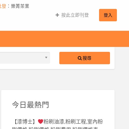
批發
：樂菁茶業
按此立即刊登
登入
搜尋
S
ed
今日最熱門
【漆博士】
粉刷油漆,粉刷工程,室內粉