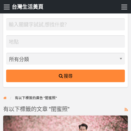
台灣生活黃頁
搜尋
有以下標簽的廣告 "閨蜜照"
有以下標籤的文章 "閨蜜照"
R
F
ume
f
婚