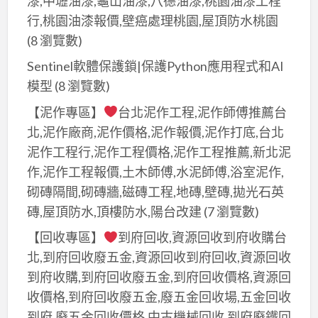
漆,中壢油漆,龜山油漆,八德油漆,桃園油漆工程
行,桃園油漆報價,壁癌處理桃園,屋頂防水桃園
(8 瀏覽數)
Sentinel軟體保護鎖|保護Python應用程式和AI
模型
(8 瀏覽數)
【泥作專區】
台北泥作工程,泥作師傅推薦台
北,泥作廠商,泥作價格,泥作報價,泥作打底,台北
泥作工程行,泥作工程價格,泥作工程推薦,新北泥
作,泥作工程報價,土木師傅,水泥師傅,浴室泥作,
砌磚隔間,砌磚牆,磁磚工程,地磚,壁磚,拋光石英
磚,屋頂防水,頂樓防水,陽台改建
(7 瀏覽數)
【回收專區】
到府回收,資源回收到府收購台
北,到府回收廢五金,資源回收到府回收,資源回收
到府收購,到府回收廢五金,到府回收價格,資源回
收價格,到府回收廢五金,廢五金回收場,五金回收
到府,廢五金回收價格,中古機械回收,到府廢鐵回