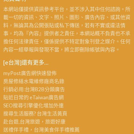
本網站僅提供資訊參考平台，並不涉入其中任何諮詢。所
載一切的資訊、文字、照片、圖形、廣告內容、或其他資
料，無論其為公開張貼或私下傳送，若有不實或違法情
事，均為『內容』提供者之責任，本網站概不負責也不承
擔任何法律責任，僅係提供不特定對象刊登之媒介。任何
內容一經舉報與發現不當，將立即刪除帳號與內容。
[e台灣]還有更多…
myPost廣告網
快速發佈
房屋修繕
水電維修廠商名錄
行銷必用:台灣B2B
分類廣告
貼近日常的
eTaiwan廣告網
SEO搜尋引擎優化
增加外連
搜尋生活服務? 台灣
生活黃頁
赴台遊,台灣旅遊
，旅遊好康
送禮伴手禮，台灣美食
伴手禮
推薦