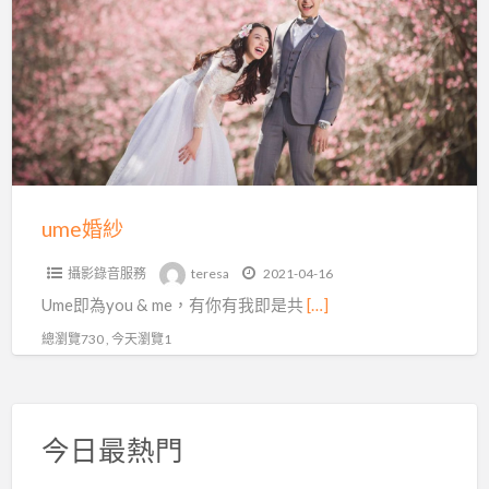
a
紗
t
ume婚紗
攝影錄音服務
teresa
2021-04-16
Ume即為you & me，有你有我即是共
[…]
總瀏覽730 , 今天瀏覽1
今日最熱門