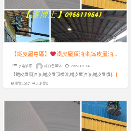
專
皮
區】
屋
油
鐵
漆,
皮
鐵
屋
皮
頂
【鐵皮屋專區】
鐵皮屋頂油漆,鐵皮屋油漆,鐵皮屋噴漆,浪板油漆,浪板噴漆,鐵皮屋油漆推薦,鐵皮屋油漆價格,鐵皮屋噴漆價格,鐵皮廠房噴漆,鐵皮廠房油漆,鐵皮屋油漆費用,鐵皮屋除鏽油漆,鐵皮屋油漆桃園,鐵皮屋油漆新竹,台北鐵皮屋油漆,鐵皮屋油漆台中,鐵皮工廠油漆
屋
油
噴
水電油漆
純白色黑貓
2026-03-14
漆,
漆,
【鐵皮屋頂油漆,鐵皮屋頂噴漆,鐵皮屋油漆,鐵皮屋噴
[…]
鐵
鐵
皮
總瀏覽1037 , 今天瀏覽0
皮
屋
屋
油
油
【鐵
漆,
漆
皮
鐵
價
屋
皮
格,
專
屋