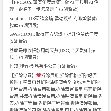
漆
【FRC2026 華苓年度論壇】從 AI 工具到 AI 治
薦,
油
價
鐵
理，企業下一步怎麼走？
(5 瀏覽數)
漆,
格,
皮
鐵
Sentinel LDK硬體金鑰|雲端授權|存取軟體|軟
鐵
屋
皮
體鎖
(5 瀏覽數)
皮
油
噴
屋
GWS CLOUD取得官方認證，提升企業信任度
漆
漆,
噴
(5 瀏覽數)
價
鐵
漆
格,
甚麼是應收帳款周轉天數(DSO)？天數如何計
皮
價
鐵
算？​
(4 瀏覽數)
工
格,
皮
廠
竹琦(興竹)食品有限公司
(4 瀏覽數)
鐵
屋
油
皮
【拆除專區】
拆除費用,拆除價格,拆除報價,
噴
漆,
屋
拆除工程費用與拆除清運價格全攻略,室內拆除
漆
鐵
油
工程費用,拆除費用報價,拆除清運費用,店面拆除
價
皮
漆
費用,裝潢拆除清運費用,拆除裝潢費用,拆除價格
格,
工
推
鐵
表,拆除工程價格,拆除工程報價,拆除清運報價,
廠
薦,
皮
拆除清運公司,隔間拆除費用,廚具拆除清運,地下