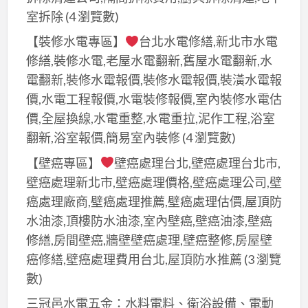
噴
浪
廠
室拆除
(4 瀏覽數)
漆,
板
房
鐵
【裝修水電專區】
台北水電修繕,新北市水電
噴
噴
皮
修繕,裝修水電,老屋水電翻新,舊屋水電翻新,水
漆,
漆,
廠
電翻新,裝修水電報價,裝修水電報價,裝潢水電報
浪
鐵
房
價,水電工程報價,水電裝修報價,室內裝修水電估
板
皮
油
價,全屋換線,水電重整,水電重拉,泥作工程,浴室
油
廠
漆,
翻新,浴室報價,簡易室內裝修
(4 瀏覽數)
漆,
房
鐵
鐵
【壁癌專區】
壁癌處理台北,壁癌處理台北市,
油
皮
皮
漆,
壁癌處理新北市,壁癌處理價格,壁癌處理公司,壁
屋
油
鐵
癌處理廠商,壁癌處理推薦,壁癌處理估價,屋頂防
油
漆,
皮
水油漆,頂樓防水油漆,室內壁癌,壁癌油漆,壁癌
漆
鐵
屋
修繕,房間壁癌,牆壁壁癌處理,壁癌整修,房屋壁
費
皮
油
癌修繕,壁癌處理費用台北,屋頂防水推薦
(3 瀏覽
用,
屋
漆
數)
鐵
頂
費
皮
三冠邑水電五金：水料電料、衛浴設備、電動
油