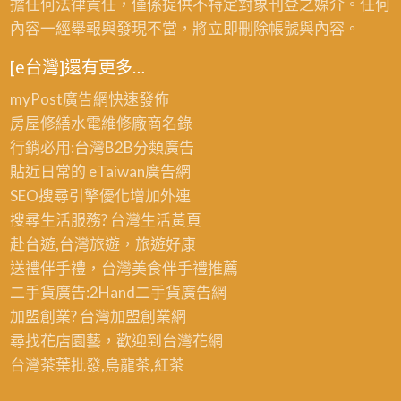
擔任何法律責任，僅係提供不特定對象刊登之媒介。任何
房
屋
繪
內容一經舉報與發現不當，將立即刪除帳號與內容。
噴
油
寫
漆,
漆
[e台灣]還有更多…
字,
鐵
新
鐵
myPost廣告網
快速發佈
皮
竹,
皮
房屋修繕
水電維修廠商名錄
廠
台
油
行銷必用:台灣B2B
分類廣告
房
北
漆
貼近日常的
eTaiwan廣告網
油
鐵
費
SEO搜尋引擎優化
增加外連
漆,
皮
用
搜尋生活服務? 台灣
生活黃頁
鐵
屋
赴台遊,台灣旅遊
，旅遊好康
皮
油
送禮伴手禮，台灣美食
伴手禮
推薦
屋
漆,
二手貨廣告:2Hand
二手貨
廣告網
頂
鐵
加盟創業? 台灣
加盟創業
網
油
皮
尋找花店園藝，歡迎到
台灣花網
漆
屋
台灣茶葉批發
,烏龍茶,紅茶
價
油
格,
漆