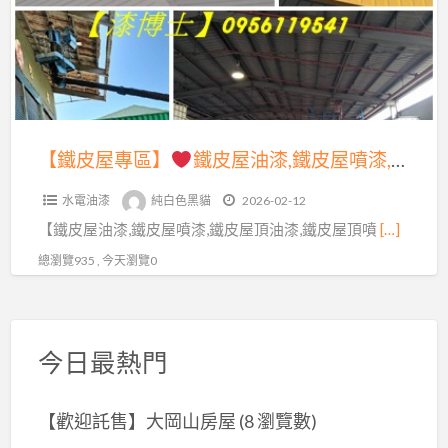
鐵
區】
噴
皮
漆,
屋
鐵
浪
噴
皮
板
漆
屋
油
價
油
【鐵皮屋專區】
鐵皮屋油漆,鐵皮屋噴漆,鐵皮屋油漆價格,鐵皮屋噴漆價格,鐵皮屋油漆推薦,浪板噴漆,浪板油漆,鐵皮油漆,鐵皮屋頂油漆,鐵皮工廠油漆,鐵皮工廠噴漆,鐵皮廠房噴漆,鐵皮廠房油漆,鐵皮屋頂油漆價格,鐵皮屋油漆費用,鐵皮屋除鏽油漆,鐵皮屋油漆防鏽,鐵皮屋彩繪寫字
漆,
格,
漆,
浪
浪
水電油漆
純白色黑貓
2026-02-12
鐵
板
板
【鐵皮屋油漆,鐵皮屋噴漆,鐵皮屋頂油漆,鐵皮屋頂噴
[…]
皮
噴
噴
屋
總瀏覽935 , 今天瀏覽0
漆,
漆,
噴
鐵
浪
漆,
皮
板
鐵
屋
今日最熱門
油
皮
油
漆,
屋
漆
鐵
【歡迎託售】大岡山房屋
(8 瀏覽數)
油
推
皮