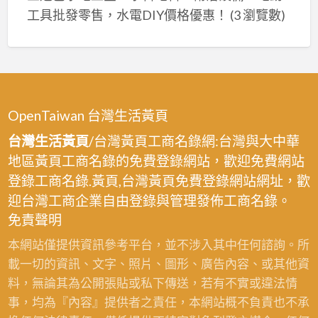
用,
屋
工具批發零售，水電DIY價格優惠！
(3 瀏覽數)
漆,
鐵
除
鐵
皮
鏽
皮
屋
油
工
除
漆,
廠
鏽
鐵
油
OpenTaiwan 台灣生活黃頁
油
皮
漆,
漆,
台灣生活黃頁
/台灣黃頁工商名錄網:台灣與大中華
屋
鐵
鐵
地區黃頁工商名錄的免費登錄網站，歡迎免費網站
頂
皮
皮
登錄工商名錄.黃頁,台灣黃頁免費登錄網站網址，歡
生
工
屋
迎台灣工商企業自由登錄與管理發佈工商名錄。
鏽
廠
油
免責聲明
處
噴
漆
理,
本網站僅提供資訊參考平台，並不涉入其中任何諮詢。所
漆,
桃
鐵
載一切的資訊、文字、照片、圖形、廣告內容、或其他資
鐵
園,
皮
料，無論其為公開張貼或私下傳送，若有不實或違法情
皮
鐵
屋
事，均為『內容』提供者之責任，本網站概不負責也不承
廠
皮
彩