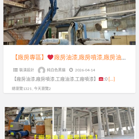
區】
油
漆
廠
寫
房
字
油
彩
漆,
繪,
廠
【廠房專區】
廠房油漆,廠房噴漆,廠房油漆價格,廠房噴漆費用,工廠油漆,工廠噴漆,鋼構廠房油漆,鐵皮廠房油漆,鐵皮廠房噴漆,透天廠房油漆,epoxy地板漆,廠房地板漆,廠房地板epoxy,工廠地板漆,廠辦大樓油漆,外牆噴漆,廠房寫字,廠房油漆寫字彩繪,桃園廠房噴漆,新竹廠房噴漆,台中廠房噴漆
廠
房
房
裝潢設計
純白色黑貓
2026-04-14
噴
油
【廠房油漆,廠房噴漆,工廠油漆,工廠噴漆】
:0
[…]
漆,
漆
廠
總瀏覽1321 , 今天瀏覽2
價
房
格,
油
廠
【廠
漆
房
房
價
噴
專
格,
漆
區】
廠