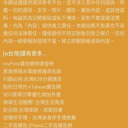
工
本網站僅提供資訊參考平台，並不涉入其中任何諮詢。所
房
漆,
廠
載一切的資訊、文字、照片、圖形、廣告內容、或其他資
寫
新
地
料，無論其為公開張貼或私下傳送，若有不實或違法情
字,
竹
板
事，均為『內容』提供者之責任，本網站概不負責也不承
廠
廠
漆,
擔任何法律責任，僅係提供不特定對象刊登之媒介。任何
房
房
廠
內容一經舉報與發現不當，將立即刪除帳號與內容。
油
噴
辦
漆
[e台灣]還有更多…
漆,
大
寫
台
樓
myPost廣告網
快速發佈
字
中
油
房屋修繕
水電維修廠商名錄
彩
廠
漆,
行銷必用:台灣B2B
分類廣告
繪,
房
外
貼近日常的
eTaiwan廣告網
桃
噴
牆
SEO搜尋引擎優化
增加外連
園
漆
噴
搜尋生活服務? 台灣
生活黃頁
廠
漆,
赴台遊,台灣旅遊
，旅遊好康
房
廠
送禮伴手禮，台灣美食
伴手禮
推薦
噴
房
二手貨廣告:2Hand
二手貨
廣告網
漆,