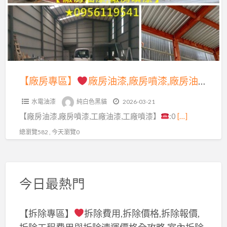
費
房
用,
廠
噴
工
房
漆
廠
油
費
油
漆,
用,
漆,
廠
【廠房專區】
廠房油漆,廠房噴漆,廠房油漆價格,廠房噴漆費用,工廠油漆,工廠噴漆,鋼構廠房油漆,鐵皮廠房油漆,鐵皮廠房噴漆,透天廠房油漆,epoxy地板漆,廠房地板漆,廠房地板epoxy,工廠地板漆,廠辦大樓油漆,外牆噴漆,廠房油漆寫字彩繪,桃園廠房噴漆,新竹廠房噴漆,台中廠房噴漆
工
工
房
廠
廠
水電油漆
純白色黑貓
2026-03-21
噴
油
噴
【廠房油漆,廠房噴漆,工廠油漆,工廠噴漆】
:0
[…]
漆,
漆,
漆,
廠
總瀏覽582 , 今天瀏覽0
工
鋼
房
廠
構
油
噴
廠
漆
漆,
今日最熱門
房
價
鋼
油
格,
構
漆,
【拆除專區】
拆除費用,拆除價格,拆除報價,
廠
廠
鐵