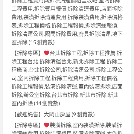
拆除工程費用與拆除清運價格全攻略,室內拆除
房
房
皮
噴
工程費用,拆除費用報價,拆除清運費用,店面拆除
油
廠
漆
費用,裝潢拆除清運費用,拆除裝潢費用,拆除價格
漆,
房
費
表,拆除工程價格,拆除工程報價,拆除清運報價,
鐵
油
用,
拆除清運公司,隔間拆除費用,廚具拆除清運,地下
皮
漆,
工
室拆除
(15 瀏覽數)
廠
鐵
廠
房
【拆除專區】
台北拆除工程,拆除工程推薦,拆
皮
油
油
除工程台北,拆除清運台北,新北拆除工程,拆除工
廠
漆,
漆,
程廠商,台北拆除公司,拆除清運公司,拆除工程公
房
工
鐵
司,室內拆除工程,拆除工程費用,拆除工程價格,
噴
廠
皮
漆,
拆除工程報價,裝潢拆除清運,室內裝潢拆除,店面
噴
廠
透
拆除,辦公室拆除,台北市拆除,新北市拆除,新北
漆,
房
天
室內拆除
(14 瀏覽數)
鋼
噴
廠
構
【歡迎託售】大岡山房屋
(9 瀏覽數)
漆,
房
廠
透
【拆除專區】
裝潢拆除,室內裝潢拆除,裝潢拆
油
房
天
除清運費用,拆除裝潢費用,裝潢拆除清運,木作拆