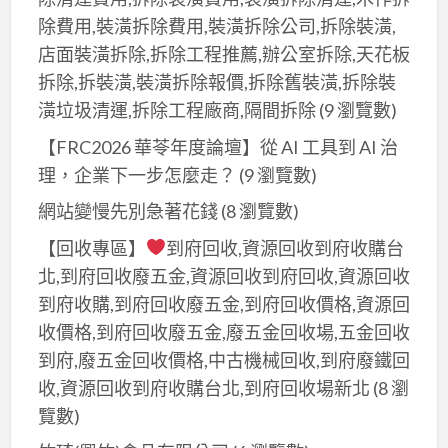
漆,epoxy
油
廠
除費用,裝潢拆除費用,裝潢拆除公司,拆除裝潢,
地
漆,
房
店面裝潢拆除,拆除工程推薦,辦公室拆除,天花板
板
鐵
油
拆除,拆裝潢,裝潢拆除報價,拆除舊裝潢,拆除裝
漆,
皮
漆,epoxy
潢垃圾清運,拆除工程廠商,隔間拆除
(9 瀏覽數)
廠
廠
地
房
【FRC2026 華苓年度論壇】從 AI 工具到 AI 治
房
板
地
油
理，企業下一步怎麼走？
(9 瀏覽數)
漆,
板
漆,
廠
網站變慢先別急著花錢
(8 瀏覽數)
漆,
鐵
房
廠
【回收專區】
到府回收,資源回收到府收購台
皮
地
房
北,到府回收廢五金,資源回收到府回收,資源回收
廠
板
地
到府收購,到府回收廢五金,到府回收價格,資源回
房
漆,
板
收價格,到府回收廢五金,廢五金回收場,五金回收
噴
廠
epoxy,
到府,廢五金回收價格,中古機械回收,到府廢鐵回
漆,
房
工
收,資源回收到府收購台北,到府回收場新北
(8 瀏
透
地
廠
覽數)
天
板
地
廠