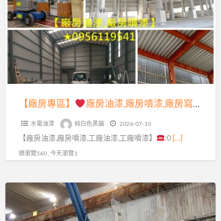
a
專
t
區】
廠
房
油
漆,
廠
【廠房專區】
廠房油漆,廠房噴漆,廠房寫字,廠房油漆寫字彩繪,廠房油漆價格,廠房噴漆費用,工廠油漆,工廠噴漆,鋼構廠房油漆,鐵皮廠房油漆,鐵皮廠房噴漆,透天廠房油漆,epoxy地板漆,廠房地板漆,廠房地板epoxy,工廠地板漆,廠辦大樓油漆,外牆噴漆,桃園廠房噴漆,新竹廠房噴漆,台中廠房噴漆
房
水電油漆
純白色黑貓
2026-07-10
噴
【廠房油漆,廠房噴漆,工廠油漆,工廠噴漆】
:0
[…]
漆,
廠
總瀏覽560 , 今天瀏覽1
房
寫
【廠
字,
房
廠
專
房