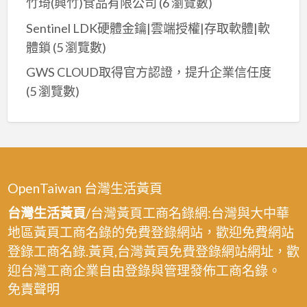
竹琦(興竹)食品有限公司
(6 瀏覽數)
epoxy,
板
房
工
Sentinel LDK硬體金鑰|雲端授權|存取軟體|軟
漆,
油
廠
廠
體鎖
(5 瀏覽數)
漆,epoxy
地
辦
地
GWS CLOUD取得官方認證，提升企業信任度
板
大
板
(5 瀏覽數)
漆,
樓
漆,
廠
油
廠
辦
漆,
房
大
外
地
樓
牆
板
OpenTaiwan 台灣生活黃頁
油
噴
漆,
漆,
台灣生活黃頁
/台灣黃頁工商名錄網:台灣與大中華
漆,
廠
外
桃
地區黃頁工商名錄的免費登錄網站，歡迎免費網站
房
牆
園
登錄工商名錄.黃頁,台灣黃頁免費登錄網站網址，歡
地
噴
廠
迎台灣工商企業自由登錄與管理發佈工商名錄。
板
漆,
房
免責聲明
epoxy,
廠
噴