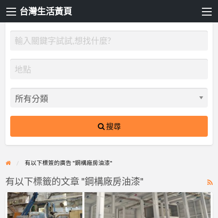
台灣生活黃頁
搜尋
有以下標簽的廣告 "鋼構廠房油漆"
有以下標籤的文章 "鋼構廠房油漆"
R
F
【廠
f
房