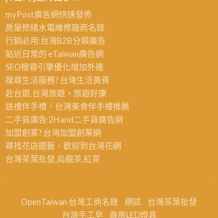
收,
格,
電
myPost廣告網
快速發佈
鋼
纜
房屋修繕
水電維修廠商名錄
筋
線
行銷必用:台灣B2B
分類廣告
回
回
貼近日常的
eTaiwan廣告網
收,
收,
SEO搜尋引擎優化
增加外連
鋼
新
搜尋生活服務? 台灣
生活黃頁
構
北
赴台遊,台灣旅遊
，旅遊好康
回
回
送禮伴手禮，台灣美食
伴手禮
推薦
收,
收
二手貨廣告:2Hand
二手貨
廣告網
貨
場
加盟創業? 台灣
加盟創業
網
櫃
尋找花店園藝，歡迎到
台灣花網
回
台灣茶葉批發
,烏龍茶,紅茶
收,
鐵
屋
OpenTaiwan 台灣工商名錄
網誌
台灣茶葉批發
回
台灣手工皂
廠房LED燈具