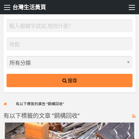
台灣生活黃頁
搜尋
有以下標簽的廣告 "鋼構回收"
有以下標籤的文章 "鋼構回收"
R
F
【回
f
收