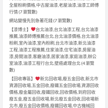
五
北
格,
全屋粉刷價格,中古屋油漆,老屋油漆,油漆工師傅
回
金
市
廢
行情
(7 瀏覽數)
收,
回
資
鐵
廢
網站變慢先別急著花錢
(7 瀏覽數)
收
源
回
鐵
場,
【漆博士】
台北油漆,台北油漆工程,台北油漆
回
收
回
五
收
場,
推薦,油漆師傅推薦台北,台北油漆價格,台北油漆
收,
金
場,
中
粉刷,室內油漆,室內粉刷,台北市油漆,新北油漆
回
回
資
古
工程,油漆工程推薦,住家油漆,住宅油漆,房屋油
收
收
源
機
漆,房間油漆,客廳油漆,居家油漆,家庭油漆,辦公
廢
到
回
械
室油漆,油漆工程行台北,壁癌處理台北
(4 瀏覽
五
府,
收
回
數)
金,
廢
價
收,
新
【回收專區】
新北回收場,廢五金回收,新北市
五
格,
鋼
北
資源回收場,五金回收,廢鐵五金回收場,資源回收
金
回
筋
廢
價格,廢金屬回收,廢鐵回收,回收價格,到府回收
回
收
回
五
收
廢五金,廢五金回收場,新北廢五金回收,回收場新
場
收,
金
價
北市,廢五金回收價格,廢鐵回收場,中古機械回
價
電