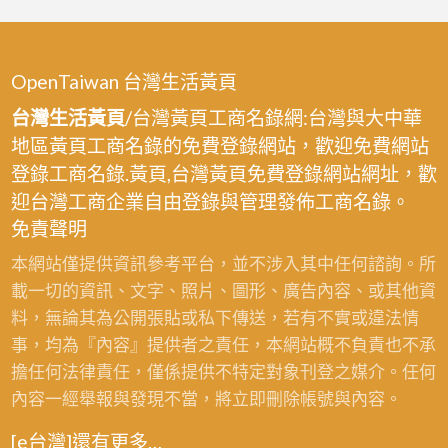
場,
價
到
廢
格,
府
五
廢
收
OpenTaiwan 台灣生活黃頁
金
鐵
購
回
台灣生活黃頁
/台灣黃頁工商名錄網:台灣與大中華
回
台
收
地區黃頁工商名錄的免費登錄網站，歡迎免費網站
收
北,
場,
登錄工商名錄.黃頁,台灣黃頁免費登錄網站網址，歡
場,
到
五
迎台灣工商企業自由登錄與管理發佈工商名錄。
中
府
金
免責聲明
古
回
回
機
本網站僅提供資訊參考平台，並不涉入其中任何諮詢。所
收
收,
械
載一切的資訊、文字、照片、圖形、廣告內容、或其他資
場
廢
回
料，無論其為公開張貼或私下傳送，若有不實或違法情
新
五
收,
事，均為『內容』提供者之責任，本網站概不負責也不承
北
金
鋼
擔任何法律責任，僅係提供不特定對象刊登之媒介。任何
回
筋
內容一經舉報與發現不當，將立即刪除帳號與內容。
收
回
價
[e台灣]還有更多…