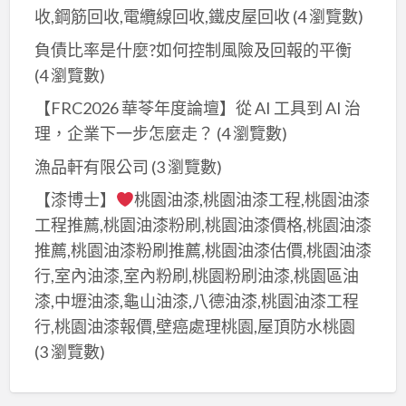
回
格,
收,鋼筋回收,電纜線回收,鐵皮屋回收
(4 瀏覽數)
格,
纜
收,
中
回
線
負債比率是什麼?如何控制風險及回報的平衡
回
古
收
回
(4 瀏覽數)
收
機
廢
收,
場
【FRC2026 華苓年度論壇】從 AI 工具到 AI 治
械
五
鐵
新
理，企業下一步怎麼走？
(4 瀏覽數)
回
金,
皮
北
收,
漁品軒有限公司
(3 瀏覽數)
中
屋
市,
到
古
回
【漆博士】
桃園油漆,桃園油漆工程,桃園油漆
五
府
機
收
工程推薦,桃園油漆粉刷,桃園油漆價格,桃園油漆
金
廢
械
推薦,桃園油漆粉刷推薦,桃園油漆估價,桃園油漆
回
鐵
回
收,
行,室內油漆,室內粉刷,桃園粉刷油漆,桃園區油
回
收,
廢
漆,中壢油漆,龜山油漆,八德油漆,桃園油漆工程
收,
廢
五
行,桃園油漆報價,壁癌處理桃園,屋頂防水桃園
資
鐵
金
(3 瀏覽數)
源
回
回
回
收
收
收