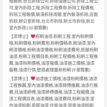
源
廢
程廠商,台北拆除公司,拆除清運公司,拆除工程公
金
價
回
五
司,室內拆除工程,拆除工程費用,拆除工程價格,
到
格,
收
金
拆除工程報價,裝潢拆除清運,室內裝潢拆除,店面
府
資
場,
回
拆除,辦公室拆除,台北市拆除,新北市拆除,新北
回
源
廢
收,
室內拆除
(10 瀏覽數)
收,
回
五
回
回
【漆博士】
粉刷油漆,粉刷工程,室內粉刷價
收
金
收
收
格,粉刷價格,粉刷費用,粉刷價格表,刷油漆,室內
價
回
場
價
刷漆價格,粉刷油漆價格,粉刷油漆費用,房屋粉刷
格,
收,
新
格,
油漆,粉刷工程價目表,粉刷工程價格,粉刷工程推
到
資
北
廢
府
薦,油漆粉刷價格,油漆報價,油漆施工價格,油漆
源
市,
金
回
服務,油漆行情,壁癌處理重新粉刷
(9 瀏覽數)
回
廢
屬
收
收
五
【漆博士】
油漆施工價格,油漆粉刷價格,油漆
回
廢
場
金
工程推薦,室內油漆價格,油漆師傅推薦,油漆行推
收,
五
台
回
薦,找油漆師傅,油漆師傅價格,油漆工程報價,油
鐵
金,
北,
收
漆工程價目表,油漆價格,油漆費用,粉刷油漆,室
皮
廢
新
價
內油漆粉刷,房屋油漆,住家油漆,居家油漆粉刷,
屋