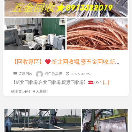
a
專
t
區】
新
北
回
收
場,
【回收專區】
新北回收場,廢五金回收,新北市資源回收場,五金回收,廢鐵五金回收場,資源回收價格,廢金屬回收,廢鐵回收,回收價格,到府回收廢五金,廢五金回收場,新北廢五金回收,回收場新北市,廢五金回收價格,廢鐵回收場,中古機械回收,鋼筋回收,電纜線回收,鐵皮屋回收
廢
資源回收
純白色黑貓
2026-07-29
五
【新北回收場,台北回收場,資源回收場】
:091
[…]
金
回
總瀏覽1494 , 今天瀏覽4
收,
新
【回
北
收
市
專
資