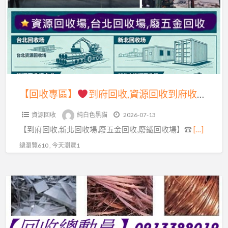
區】
源
回
到
收
府
場,
回
五
收,
金
資
【回收專區】
到府回收,資源回收到府收購台北,到府回收廢五金,資源回收到府回收,資源回收到府收購,到府回收廢五金,到府回收價格,資源回收價格,到府回收廢五金,廢五金回收場,五金回收到府,廢五金回收價格,中古機械回收,到府廢鐵回收,資源回收到府收購台北,到府回收場新北
回
源
收,
資源回收
純白色黑貓
2026-07-13
回
廢
【到府回收,新北回收場,廢五金回收,廢鐵回收場】☎
[…]
收
鐵
到
總瀏覽610 , 今天瀏覽1
五
府
金
收
回
【回
購
收
收
台
場,
專
北,
資
區】
到