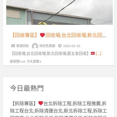
場,
回
回
格,
新
收
收
到
北
到
場,
府
市
府
台
回
資
收
北
收
【回收專區】
回收場,台北回收場,新北回收場,台北資源回收場,廢五金回收,資源回收場台北,新北市資源回收場,資源回收價格,回收場價格,回收廢五金,中古機械回收,廢鐵回收場,廢五金回收場,五金回收,廢五金回收價格,鋼筋回收,鋼構回收,貨櫃回收,鐵屋回收,廢五金到府回收
源
購,
回
廢
回
到
資源回收
純白色黑貓
2026-05-10
收
五
收
府
【回收場,台北回收場,新北回收場,廢五金回收】
[…]
場,
金,
場,
回
新
廢
總瀏覽514 , 今天瀏覽1
廢
收
北
五
五
廢
回
金
金
五
收
回
回
今日最熱門
金,
場,
收
收
到
台
場,
場,
府
【拆除專區】
台北拆除工程,拆除工程推薦,拆
北
新
廢
回
除工程台北,拆除清運台北,新北拆除工程,拆除工
資
北
五
收