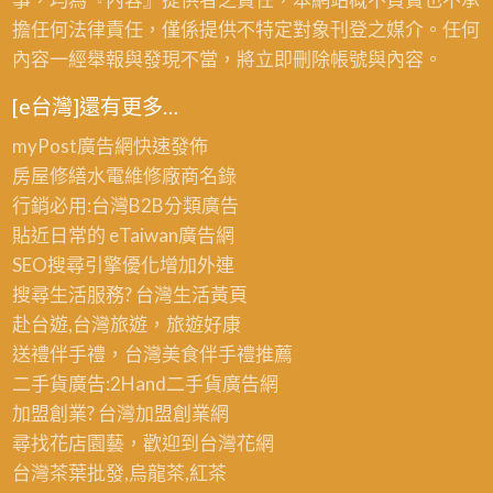
擔任何法律責任，僅係提供不特定對象刊登之媒介。任何
內容一經舉報與發現不當，將立即刪除帳號與內容。
[e台灣]還有更多…
myPost廣告網
快速發佈
房屋修繕
水電維修廠商名錄
行銷必用:台灣B2B
分類廣告
貼近日常的
eTaiwan廣告網
SEO搜尋引擎優化
增加外連
搜尋生活服務? 台灣
生活黃頁
赴台遊,台灣旅遊
，旅遊好康
送禮伴手禮，台灣美食
伴手禮
推薦
二手貨廣告:2Hand
二手貨
廣告網
加盟創業? 台灣
加盟創業
網
尋找花店園藝，歡迎到
台灣花網
台灣茶葉批發
,烏龍茶,紅茶