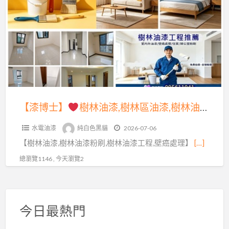
a
士】
t
樹
林
油
漆,
樹
林
【漆博士】
樹林油漆,樹林區油漆,樹林油漆工程,樹林油漆粉刷,樹林油漆師傅,樹林油漆行,三峽油漆,北大油漆,鶯歌油漆,板橋油漆,土城油漆,迴龍油漆,丹鳳油漆,南新莊油漆,下新莊油漆,室內油漆樹林區,壁癌處理樹林,壁癌處理三峽,壁癌處理土城,壁癌處理新莊,屋頂防水
區
水電油漆
純白色黑貓
2026-07-06
油
【樹林油漆,樹林油漆粉刷,樹林油漆工程,壁癌處理】
[…]
漆,
樹
總瀏覽1146 , 今天瀏覽2
林
油
漆
今日最熱門
工
程,