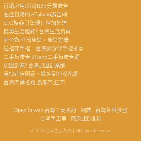
行銷必用:台灣B2B
分類廣告
理
貼近日常的
eTaiwan廣告網
新
SEO搜尋引擎優化
增加外連
莊,
搜尋生活服務? 台灣
生活黃頁
屋
赴台遊,台灣旅遊
，旅遊好康
頂
送禮伴手禮，台灣美食
伴手禮
推薦
防
二手貨廣告:2Hand
二手貨
廣告網
水
加盟創業? 台灣
加盟創業
網
尋找花店園藝，歡迎到
台灣花網
台灣茶葉批發
,烏龍茶,紅茶
OpenTaiwan 台灣工商名錄
網誌
台灣茶葉批發
台灣手工皂
廠房LED燈具
©
2026
台灣生活黃頁
| All Rights Reserved