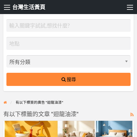
台灣生活黃頁
搜尋
有以下標簽的廣告 "迴龍油漆"
有以下標籤的文章 "迴龍油漆"
R
F
【漆
f
博