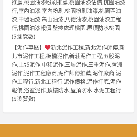
漆,
推薦,桃園油漆粉刷推薦,桃園油漆估價,桃園油漆
下
行,室內油漆,室內粉刷,桃園粉刷油漆,桃園區油
新
漆,中壢油漆,龜山油漆,八德油漆,桃園油漆工程
莊
行,桃園油漆報價,壁癌處理桃園,屋頂防水桃園
油
(5 瀏覽數)
漆,
【泥作專區】
新北泥作工程,新北泥作師傅,新
室
北市泥作工程,板橋泥作,新莊泥作工程,五股泥
內
作,土城泥作,中和泥作,三峽泥作,三重泥作,蘆洲
油
泥作,泥作工程廠商,泥作師傅推薦,泥作廠商,泥
漆
作工程行,新北工程行,泥作價格,泥作打底,泥作
樹
報價,浴室泥作,頂樓防水,屋頂防水,水泥工程行
林
(5 瀏覽數)
區,
壁
癌
處
理