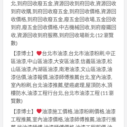
行,
北,到府回收廢五金,資源回收到府回收,資源回收
三
到府收購,到府回收廢五金,到府回收價格,資源回
峽
收價格,到府回收廢五金,廢五金回收場,五金回收
油
到府,廢五金回收價格,中古機械回收,到府廢鐵回
漆,
收,資源回收到府服務,到府回收場新北
(12 瀏覽
北
數)
大
【漆博士】
台北市油漆,台北市油漆粉刷,中正
油
區油漆,中山區油漆,大安區油漆,信義區油漆,松
漆,
山區油漆,內湖區油漆,南港油漆,文山區油漆,油
鶯
漆估價,油漆報價,油漆師傅推薦台北,室內油漆,
歌
室內粉刷,台北油漆推薦,壁癌處理,屋頂防水,頂
油
樓防水,油漆工程行台北,台北市油漆工程
(11 瀏
漆,
覽數)
板
橋
【漆博士】
油漆施工價格,油漆粉刷價格,油漆
油
工程推薦,室內油漆價格,油漆師傅推薦,油漆行推
漆,