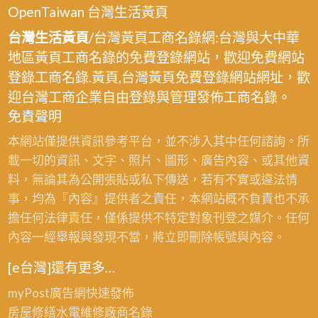
樹
OpenTaiwan 台灣生活黃頁
林,
台灣生活黃頁
/台灣黃頁工商名錄網:台灣與大中華
壁
地區黃頁工商名錄的免費登錄網站，歡迎免費網站
癌
登錄工商名錄.黃頁,台灣黃頁免費登錄網站網址，歡
處
迎台灣工商企業自由登錄與管理發佈工商名錄。
理
免責聲明
三
本網站僅提供資訊參考平台，並不涉入其中任何諮詢。所
峽,
載一切的資訊、文字、照片、圖形、廣告內容、或其他資
壁
料，無論其為公開張貼或私下傳送，若有不實或違法情
癌
事，均為『內容』提供者之責任，本網站概不負責也不承
處
擔任何法律責任，僅係提供不特定對象刊登之媒介。任何
理
內容一經舉報與發現不當，將立即刪除帳號與內容。
土
城,
[e台灣]還有更多…
壁
myPost廣告網
快速發佈
癌
房屋修繕
水電維修廠商名錄
處