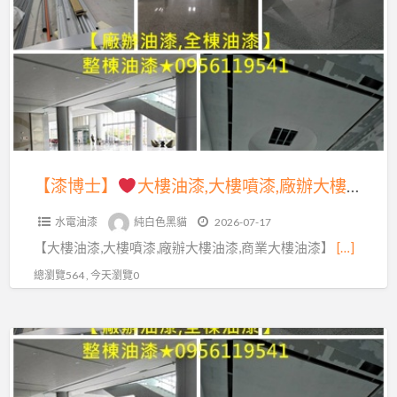
a
士】
t
大
樓
油
漆,
大
樓
【漆博士】
大樓油漆,大樓噴漆,廠辦大樓油漆,商業大樓油漆,廠辦油漆,整棟油漆,整棟噴漆,全棟油漆,商場油漆,商業空間油漆,公共工程油漆,店面油漆,公司油漆,公共空間彩繪,商業大樓噴漆,辦公室油漆,大樓辦公室油漆,公共空間油漆,彩繪油漆,大樓油漆價格,公共工程彩繪油漆
噴
水電油漆
純白色黑貓
2026-07-17
漆,
【大樓油漆,大樓噴漆,廠辦大樓油漆,商業大樓油漆】
[…]
廠
辦
總瀏覽564 , 今天瀏覽0
大
樓
【漆
油
博
漆,
士】
商