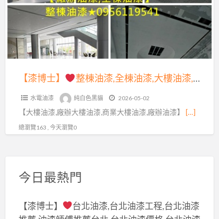
漆,
整
大
全
棟
樓
棟
油
油
油
漆,
漆,
漆,
全
廠
商
棟
【漆博士】
整棟油漆,全棟油漆,大樓油漆,大樓噴漆,商業大樓油漆,商業空間油漆,公共空間油漆,廠辦大樓油漆,商場油漆粉刷,辦公室油漆,大樓辦公室油漆,公司油漆,公共空間彩繪,彩繪油漆,專櫃油漆,賣場油漆,廠辦油漆,店面油漆翻新,公共工程油漆,公共工程彩繪,石頭漆,透天油漆
辦
場
油
油
油
水電油漆
純白色黑貓
2026-05-02
漆,
漆,
漆,
【大樓油漆,廠辦大樓油漆,商業大樓油漆,廠辦油漆】
[…]
大
整
商
樓
總瀏覽163 , 今天瀏覽0
棟
業
油
油
空
漆,
漆,
間
大
整
今日最熱門
油
樓
棟
漆,
噴
噴
公
【漆博士】
台北油漆,台北油漆工程,台北油漆
漆,
漆,
共