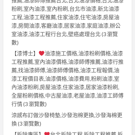
推薦,油漆師傅推薦台北,台北油漆價格,台北油漆
商
全
工
業
粉刷,室內油漆,室內粉刷,台北市油漆,新北油漆
棟
程
大
工程,油漆工程推薦,住家油漆,住宅油漆,房屋油
油
油
樓
漆,房間油漆,客廳油漆,居家油漆,家庭油漆,辦公
漆,
漆,
油
室油漆,油漆工程行台北,壁癌處理台北
(3 瀏覽
商
店
漆,
數)
場
面
商
油
【漆博士】
油漆施工價格,油漆粉刷價格,油漆
油
業
漆,
工程推薦,室內油漆價格,油漆師傅推薦,油漆行推
漆,
空
商
薦,找油漆師傅,油漆師傅價格,油漆工程報價,油
公
間
業
漆工程價目表,油漆價格,油漆費用,粉刷油漆,室
司
油
空
油
內油漆粉刷,房屋油漆,住家油漆,居家油漆粉刷,
漆,
間
漆,
全屋粉刷價格,中古屋油漆,老屋油漆,油漆工師傅
公
油
公
行情
(3 瀏覽數)
共
漆,
共
空
涼感布訂做沙發椅墊,沙發泡棉更換,沙發海棉更
公
空
間
換
(3 瀏覽數)
共
間
油
工
【拆除專區】
台北拆除工程,拆除工程推薦,拆