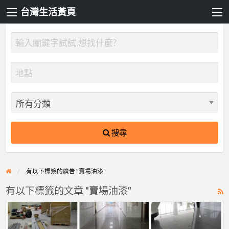
台灣生活黃頁
搜尋
有以下標簽的廣告 "賣場油漆"
有以下標籤的文章 "賣場油漆"
R
F
【漆
f
博