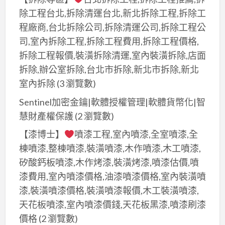
彩
漆,
程
除工程台北,拆除清運台北,新北拆除工程,拆除工
繪,
廠
油
程廠商,台北拆除公司,拆除清運公司,拆除工程公
商
辦
漆,
司,室內拆除工程,拆除工程費用,拆除工程價格,
業
大
店
拆除工程報價,裝潢拆除清運,室內裝潢拆除,店面
大
樓
面
樓
拆除,辦公室拆除,台北市拆除,新北市拆除,新北
油
油
噴
室內拆除
(3 瀏覽數)
漆,
漆,
漆,
商
Sentinel加密金鑰|軟體授權管理|軟體貨幣化|智
公
辦
場
慧財產權保護
(2 瀏覽數)
司
公
油
油
【漆博士】
噴漆工程,室內噴漆,全室噴漆,全
室
漆
漆,
棟噴漆,整棟噴漆,裝潢噴漆,木作噴漆,木工噴漆,
油
粉
公
矽酸鈣板噴漆,木作烤漆,裝潢烤漆,噴漆估價,噴
漆,
刷,
共
漆費用,室內噴漆價格,油漆噴漆價格,室內裝潢噴
大
辦
空
漆,裝潢噴漆價格,裝潢噴漆報價,木工裝潢噴漆,
樓
公
間
天花板噴漆,室內噴漆價錢,天花板黑漆,噴漆刷漆
辦
室
彩
公
價格
(2 瀏覽數)
油