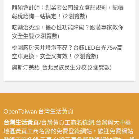
繪,
室
漆,
鼎碩會計師：創業者公司設立登記規劃，記帳
商
油
大
報稅諮詢一站搞定！
(2 瀏覽數)
業
漆,
樓
大
吃藥治禿頭，擔心性功能障礙？跟著專家教你
公
辦
樓
安全生髮
(2 瀏覽數)
共
公
噴
空
桃園廠房天井燈泡不亮？台鈺LED白光75w高
室
漆,
間
空車更換，安全又有效！
(2 瀏覽數)
油
辦
油
漆,
奧斯汀美語_台北民族民生分校
(2 瀏覽數)
公
漆,
公
室
彩
司
油
繪
油
漆,
油
漆,
大
漆,
公
樓
OpenTaiwan 台灣生活黃頁
大
共
辦
樓
台灣生活黃頁
/台灣黃頁工商名錄網:台灣與大中華
空
公
油
地區黃頁工商名錄的免費登錄網站，歡迎免費網站
間
室
漆