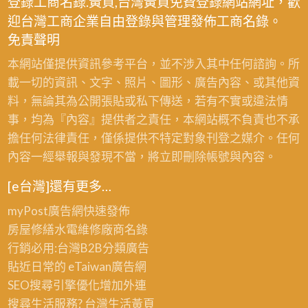
登錄工商名錄.黃頁,台灣黃頁免費登錄網站網址，歡
彩
油
價
迎台灣工商企業自由登錄與管理發佈工商名錄。
繪,
漆,
格,
免責聲明
彩
公
公
繪
本網站僅提供資訊參考平台，並不涉入其中任何諮詢。所
共
共
油
載一切的資訊、文字、照片、圖形、廣告內容、或其他資
空
工
漆,
料，無論其為公開張貼或私下傳送，若有不實或違法情
間
程
專
事，均為『內容』提供者之責任，本網站概不負責也不承
油
彩
櫃
擔任何法律責任，僅係提供不特定對象刊登之媒介。任何
漆,
繪
油
內容一經舉報與發現不當，將立即刪除帳號與內容。
彩
油
漆,
繪
漆
[e台灣]還有更多…
賣
油
場
myPost廣告網
快速發佈
漆,
油
房屋修繕
水電維修廠商名錄
大
漆,
行銷必用:台灣B2B
分類廣告
樓
廠
貼近日常的
eTaiwan廣告網
油
辦
SEO搜尋引擎優化
增加外連
漆
油
搜尋生活服務? 台灣
生活黃頁
價