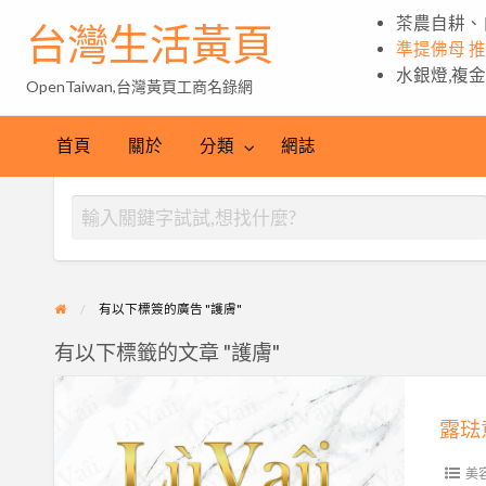
茶農自耕、
台灣生活黃頁
準提佛母 
水銀燈,複
OpenTaiwan,台灣黃頁工商名錄網
首頁
關於
分類
網誌
有以下標簽的廣告 "護膚"
有以下標籤的文章 "護膚"
露
琺
意
LuVaii
美