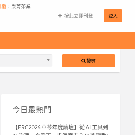
批發
：樂菁茶業
按此立即刊登
登入
搜尋
S
ed
今日最熱門
【FRC2026 華苓年度論壇】從 AI 工具到