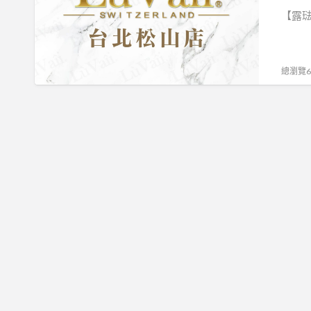
台
【露琺
北
松
山
總瀏覽68
店
（露
琺
意
新
北
市
加
盟
總
代
理）