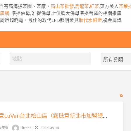
自有高海拔茶園、茶廠，
高山茶批發
,
烏龍茶
,
紅茶,
東方美人
茶葉
推廣網
: 準提佛母, 准提佛母,七俱胝大佛母準提菩薩的相關推廣
金屬燈超耗電，最佳的取代LED照明燈具
取代水銀燈
,複金屬燈
RS
Fe
for
露琺意LuVaii台北松山店（露琺意新北市加盟總代理）
ad
tag
容美髮
liitrans
2024-08-15