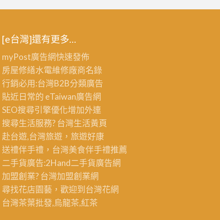
[e台灣]還有更多…
myPost廣告網
快速發佈
房屋修繕
水電維修廠商名錄
行銷必用:台灣B2B
分類廣告
貼近日常的
eTaiwan廣告網
SEO搜尋引擎優化
增加外連
搜尋生活服務? 台灣
生活黃頁
赴台遊,台灣旅遊
，旅遊好康
送禮伴手禮，台灣美食
伴手禮
推薦
二手貨廣告:2Hand
二手貨
廣告網
加盟創業? 台灣
加盟創業
網
尋找花店園藝，歡迎到
台灣花網
台灣茶葉批發
,烏龍茶,紅茶