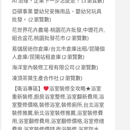
AI 治理，企業下一步怎麼走？
(3 瀏覽數)
亞碩事業 嬰幼兒安撫用品、嬰幼兒玩具
批發。
(2 瀏覽數)
花世界花卉農場-桃園花卉批發,中壢花卉,
組合盆花,桃園批發花市
(2 瀏覽數)
易儲居迷你倉庫/台北市倉庫出租/昆陽個
人倉庫/昆陽站租倉庫
(2 瀏覽數)
海洋室內裝修工程有限公司
(2 瀏覽數)
凍頂茶葉生產合作社
(2 瀏覽數)
【衛浴專區】
浴室裝修全攻略★浴室
重新裝修,廚房浴室整修,浴室翻新費用,浴
室整修價格,裝修浴室,裝修廁所,台北浴室
裝修推薦,新北浴室裝修推薦,浴室裝修費
用,浴室翻修費用,浴室翻修價格,浴室修繕
費用,浴室裝修價錢,衛浴裝修,浴室防水,