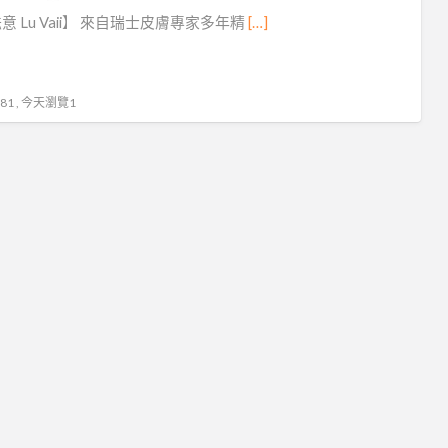
護
意 Lu Vaii】 來自瑞士皮膚專家多年精
[…]
膚
1 , 今天瀏覽1