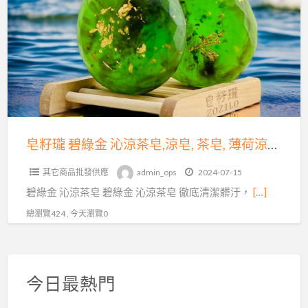
a
瓏
t
碧
綠
金
沁
涼
茶
皂,
皂籽瓏 碧綠金 沁涼茶皂,涼皂, 茶皂, 薄荷涼皂, 薄荷皂
涼
其它商品批發供應
admin_ops
2024-07-15
皂,
碧綠金 沁涼茶皂 碧綠金 沁涼茶皂 徹底清潔髒汙，
[…]
茶
皂,
總瀏覽424 , 今天瀏覽0
薄
荷
涼
今日最熱門
皂,
薄