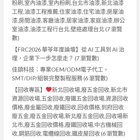
粉刷,室內油漆,室內粉刷,台北市油漆,新北油漆
工程,油漆工程推薦,住家油漆,住宅油漆,房屋油
漆,房間油漆,客廳油漆,居家油漆,家庭油漆,辦公
室油漆,油漆工程行台北,壁癌處理台北
(7 瀏覽
數)
【FRC2026 華苓年度論壇】從 AI 工具到 AI 治
理，企業下一步怎麼走？
(7 瀏覽數)
佳頡科技：專業OEM/ODM電子代工，
SMT/DIP/組裝完整製程服務
(6 瀏覽數)
【回收專區】
新北回收場,廢五金回收,新北市
資源回收場,五金回收,廢鐵五金回收場,資源回收
價格,廢金屬回收,廢鐵回收,回收價格,到府回收
廢五金,廢五金回收場,新北廢五金回收,回收場新
北市,廢五金回收價格,廢鐵回收場,中古機械回
收,鋼筋回收,電纜線回收,鐵皮屋回收
(6 瀏覽數)