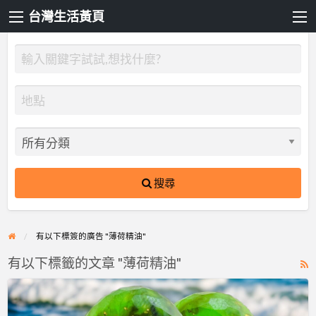
台灣生活黃頁
搜尋
有以下標簽的廣告 "薄荷精油"
有以下標籤的文章 "薄荷精油"
R
F
皂
f
籽