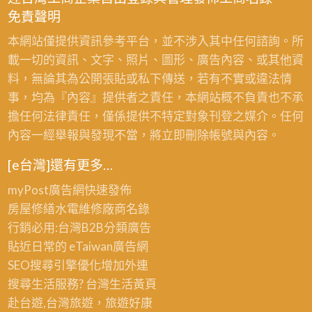
免責聲明
本網站僅提供資訊參考平台，並不涉入其中任何諮詢。所
載一切的資訊、文字、照片、圖形、廣告內容、或其他資
料，無論其為公開張貼或私下傳送，若有不實或違法情
事，均為『內容』提供者之責任，本網站概不負責也不承
擔任何法律責任，僅係提供不特定對象刊登之媒介。任何
內容一經舉報與發現不當，將立即刪除帳號與內容。
[e台灣]還有更多…
myPost廣告網
快速發佈
房屋修繕
水電維修廠商名錄
行銷必用:台灣B2B
分類廣告
貼近日常的
eTaiwan廣告網
SEO搜尋引擎優化
增加外連
搜尋生活服務? 台灣
生活黃頁
赴台遊,台灣旅遊
，旅遊好康