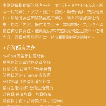
本網站僅提供資訊參考平台，並不涉入其中任何諮詢。所
載一切的資訊、文字、照片、圖形、廣告內容、或其他資
料，無論其為公開張貼或私下傳送，若有不實或違法情
事，均為『內容』提供者之責任，本網站概不負責也不承
擔任何法律責任，僅係提供不特定對象刊登之媒介。任何
內容一經舉報與發現不當，將立即刪除帳號與內容。
[e台灣]還有更多…
myPost廣告網
快速發佈
房屋修繕
水電維修廠商名錄
行銷必用:台灣B2B
分類廣告
貼近日常的
eTaiwan廣告網
SEO搜尋引擎優化
增加外連
搜尋生活服務? 台灣
生活黃頁
赴台遊,台灣旅遊
，旅遊好康
送禮伴手禮，台灣美食
伴手禮
推薦