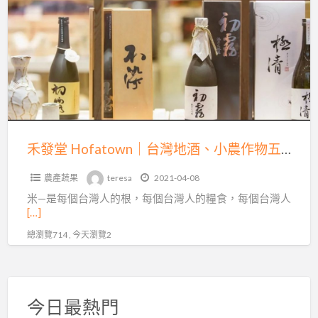
a
堂
t
Hofatown
｜
台
灣
地
酒、
小
禾發堂 Hofatown｜台灣地酒、小農作物五穀良品｜
農
農產蔬果
teresa
2021-04-08
作
米—是每個台灣人的根，每個台灣人的糧食，每個台灣人
物
[…]
五
總瀏覽714 , 今天瀏覽2
穀
良
品
｜
今日最熱門