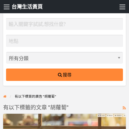
台灣生活黃頁
搜尋
有以下標簽的廣告 "胡蘿蔔"
有以下標籤的文章 "胡蘿蔔"
R
F
禾
f
發