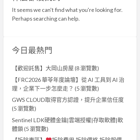
a
It seems we can't find what you're looking for.
t
Perhaps searching can help.
今日最熱門
【歡迎託售】大岡山房屋
(8 瀏覽數)
【FRC2026 華苓年度論壇】從 AI 工具到 AI 治
理，企業下一步怎麼走？
(5 瀏覽數)
GWS CLOUD取得官方認證，提升企業信任度
(5 瀏覽數)
Sentinel LDK硬體金鑰|雲端授權|存取軟體|軟
體鎖
(5 瀏覽數)