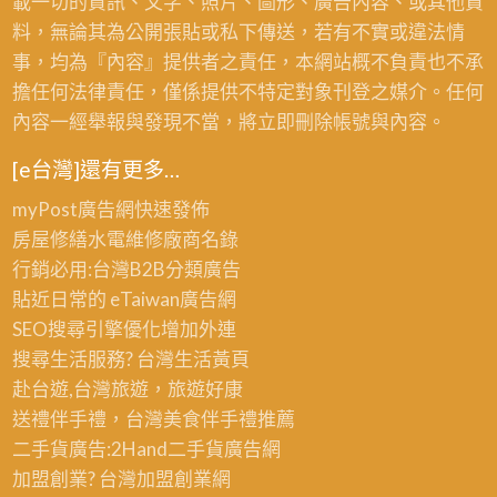
載一切的資訊、文字、照片、圖形、廣告內容、或其他資
料，無論其為公開張貼或私下傳送，若有不實或違法情
事，均為『內容』提供者之責任，本網站概不負責也不承
擔任何法律責任，僅係提供不特定對象刊登之媒介。任何
內容一經舉報與發現不當，將立即刪除帳號與內容。
[e台灣]還有更多…
myPost廣告網
快速發佈
房屋修繕
水電維修廠商名錄
行銷必用:台灣B2B
分類廣告
貼近日常的
eTaiwan廣告網
SEO搜尋引擎優化
增加外連
搜尋生活服務? 台灣
生活黃頁
赴台遊,台灣旅遊
，旅遊好康
送禮伴手禮，台灣美食
伴手禮
推薦
二手貨廣告:2Hand
二手貨
廣告網
加盟創業? 台灣
加盟創業
網