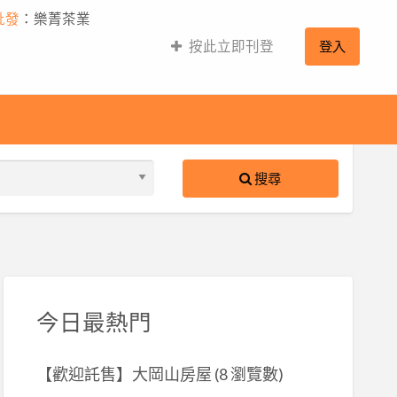
批發
：樂菁茶業
按此立即刊登
登入
搜尋
S
ed
今日最熱門
【歡迎託售】大岡山房屋
(8 瀏覽數)