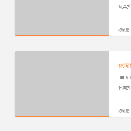
遊
玩具批
戲
批
發,
總瀏覽10
娛
樂
批
休
發,
閒
休
批
閒
發,
其
批
娛
休閒批
發
樂
相
批
關
發,
總瀏覽10
可
玩
免
具