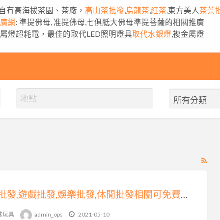
自有高海拔茶園、茶廠，
高山茶批發
,
烏龍茶
,
紅茶,
東方美人
茶葉
推廣網
: 準提佛母, 准提佛母,七俱胝大佛母準提菩薩的相關推廣
金屬燈超耗電，最佳的取代LED照明燈具
取代水銀燈
,複金屬燈
RS
Fe
for
玩具批發,遊戲批發,娛樂批發,休閒批發相關可免費刊登廣告在coolbuy.com.tw
ad
tag
味玩具
admin_ops
2021-05-10