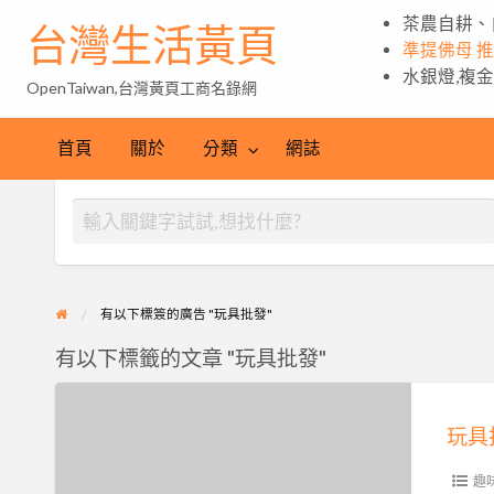
茶農自耕、
台灣生活黃頁
準提佛母 
水銀燈,複
OpenTaiwan,台灣黃頁工商名錄網
首頁
關於
分類
網誌
有以下標簽的廣告 "玩具批發"
有以下標籤的文章 "玩具批發"
玩
具
批
發,
趣