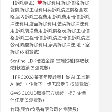
【拆除專區】
拆除費用,拆除價格,拆除
報價,拆除工程費用與拆除清運價格全攻
略,室內拆除工程費用,拆除費用報價,拆除
清運費用,店面拆除費用,裝潢拆除清運費
用,拆除裝潢費用,拆除價格表,拆除工程價
格,拆除工程報價,拆除清運報價,拆除清運
公司,隔間拆除費用,廚具拆除清運,地下室
拆除
(6 瀏覽數)
Sentinel LDK硬體金鑰|雲端授權|存取軟
體|軟體鎖
(5 瀏覽數)
【FRC2026 華苓年度論壇】從 AI 工具到
AI 治理，企業下一步怎麼走？
(5 瀏覽數)
GWS CLOUD取得官方認證，提升企業
信任度
(5 瀏覽數)
竹琦(興竹)食品有限公司
(4 瀏覽數)