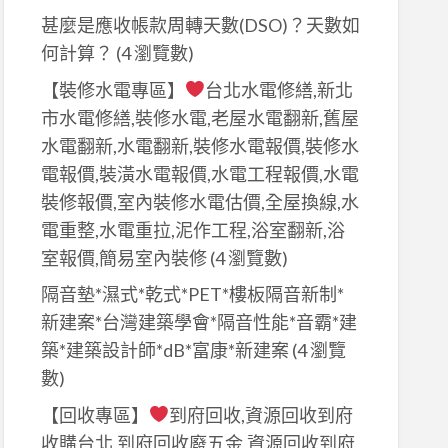
甚麼是應收帳款周轉天數(DSO)？天數如
何計算？​
(4 瀏覽數)
【裝修水電專區】
台北水電修繕,新北
市水電修繕,裝修水電,老屋水電翻新,舊屋
水電翻新,水電翻新,裝修水電報價,裝修水
電報價,裝潢水電報價,水電工程報價,水電
裝修報價,室內裝修水電估價,全屋換線,水
電重整,水電重拉,泥作工程,浴室翻新,浴
室報價,簡易室內裝修
(4 瀏覽數)
隔音墊*濕式*乾式*PET*樓板隔音新制*
新建案*台灣建築學會*隔音性能*音霸*建
築*建築設計師*dB*富康*新建案
(4 瀏覽
數)
【回收專區】
到府回收,資源回收到府
收購台北,到府回收廢五金,資源回收到府