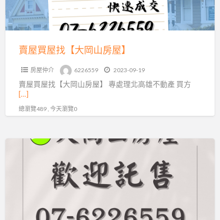
岡
山
房
屋】
賣屋買屋找【大岡山房屋】
房屋仲介
6226559
2023-09-19
賣屋買屋找【大岡山房屋】 專處理北高雄不動產 買方
[…]
總瀏覽489 , 今天瀏覽0
高
雄
岡
山
首
選