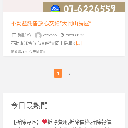
交
給”
大
不動產託售放心交給”大岡山房屋”
岡
房屋仲介
6226559
2023-08-28
山
不動產託售放心交給”大岡山房屋R
[…]
房
屋”
總瀏覽602 , 今天瀏覽0
1
→
今日最熱門
【拆除專區】
拆除費用,拆除價格,拆除報價,