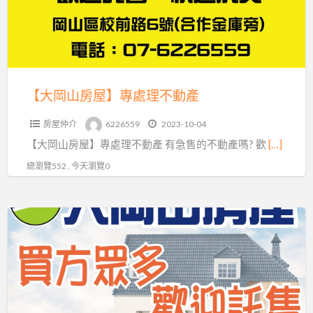
專
處
理
不
動
【大岡山房屋】專處理不動產
產
房屋仲介
6226559
2023-10-04
【大岡山房屋】專處理不動產 有急售的不動產嗎? 歡
[…]
總瀏覽552 , 今天瀏覽0
託
售
不
動
產
洽