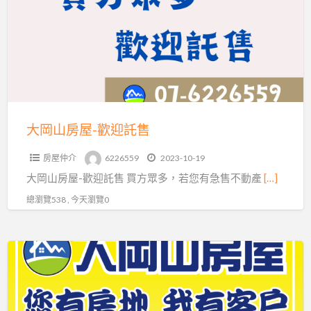
房
屋-
歡
迎
託
售
大岡山房屋-歡迎託售
房屋仲介
6226559
2023-10-19
大岡山房屋-歡迎託售 買方眾多，若您有急售不動產
[…]
總瀏覽538 , 今天瀏覽0
大
岡
山
房