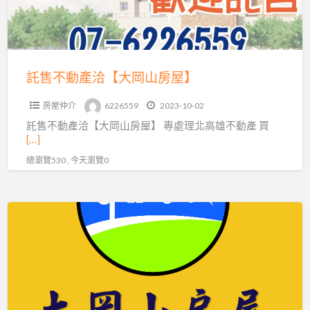
【大
岡
山
房
託售不動產洽【大岡山房屋】
屋】
房屋仲介
6226559
2023-10-02
託售不動產洽【大岡山房屋】 專處理北高雄不動產 買
[…]
總瀏覽530 , 今天瀏覽0
託
售
不
動
產-
北