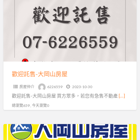
a
迎
t
託
售-
大
岡
山
房
屋
歡迎託售-大岡山房屋
房屋仲介
6226559
2023-10-30
歡迎託售-大岡山房屋 買方眾多，若您有急售不動產
[…]
總瀏覽659 , 今天瀏覽0
專
處