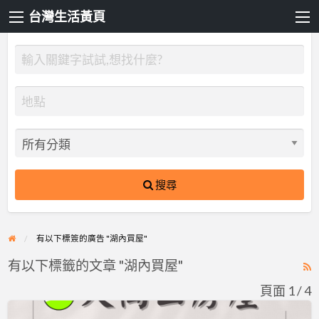
台灣生活黃頁
搜尋
有以下標簽的廣告 "湖內買屋"
有以下標籤的文章 "湖內買屋"
R
F
頁面 1 / 4
f
歡