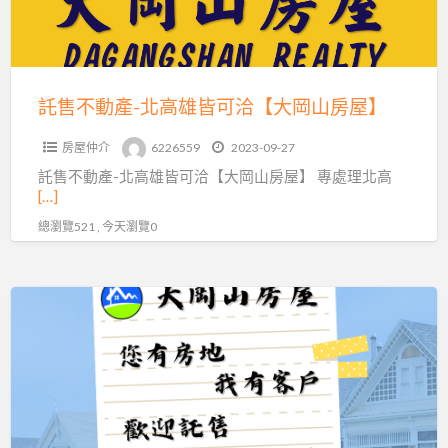
高
雄
皆
可
託售不動產-北高雄皆可洽【大岡山房屋】
洽
房屋仲介
6226559
2023-09-27
【大
託售不動產-北高雄皆可洽【大岡山房屋】 專處理北高
岡
[…]
山
總瀏覽521 , 今天瀏覽0
房
屋】
賣
屋
買
屋
找
【大