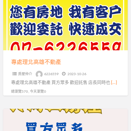
理
北
高
雄
不
動
產
專處理北高雄不動產
房屋仲介
6226559
2023-10-26
專處理北高雄不動產 買方眾多 歡迎託售 店長同時也
[…]
總瀏覽570 , 今天瀏覽0
大
岡
山