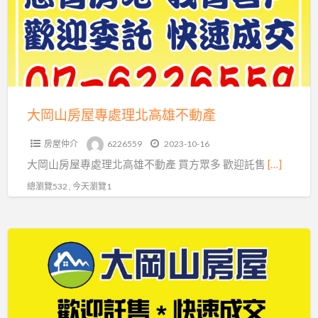
屋
專
處
理
北
高
大岡山房屋專處理北高雄不動產
雄
房屋仲介
6226559
2023-10-16
不
大岡山房屋專處理北高雄不動產 買方眾多 歡迎託售
[…]
動
產
總瀏覽532 , 今天瀏覽1
【大
岡
山
房
屋】