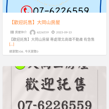
山
房
屋
【歡迎託售】大岡山房屋
房屋仲介
6226559
2023-09-13
【歡迎託售】大岡山房屋 專處理北高雄不動產 有急售
[…]
總瀏覽506 , 今天瀏覽0
北
高
雄
皆
服
務
【大