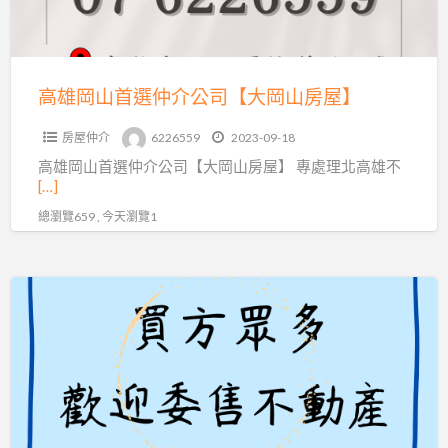
仲
介
公
司
高雄岡山首選仲介公司【大岡山房屋】
【大
房屋仲介
6226559
2023-09-18
岡
高雄岡山首選仲介公司【大岡山房屋】 專處理北高雄不
山
[…]
房
總瀏覽659 , 今天瀏覽1
屋】
【歡
迎
託
售】
大
岡