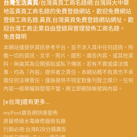
台灣生活黃頁
/台灣黃頁工商名錄網:台灣與大中華
地區黃頁工商名錄的免費登錄網站，歡迎免費網站
登錄工商名錄.黃頁,台灣黃頁免費登錄網站網址，歡
迎台灣工商企業自由登錄與管理發佈工商名錄。
免責聲明
本網站僅提供資訊參考平台，並不涉入其中任何諮詢。所
載一切的資訊、文字、照片、圖形、廣告內容、或其他資
料，無論其為公開張貼或私下傳送，若有不實或違法情
事，均為『內容』提供者之責任，本網站概不負責也不承
擔任何法律責任，僅係提供不特定對象刊登之媒介。任何
內容一經舉報與發現不當，將立即刪除帳號與內容。
[e台灣]還有更多…
myPost廣告網
快速發佈
房屋修繕
水電維修廠商名錄
行銷必用:台灣B2B
分類廣告