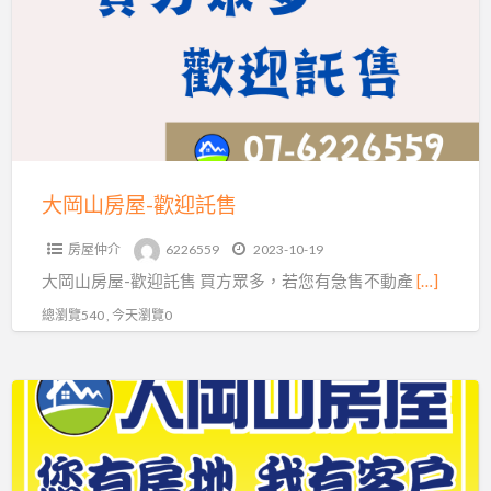
房
屋-
歡
迎
託
售
大岡山房屋-歡迎託售
房屋仲介
6226559
2023-10-19
大岡山房屋-歡迎託售 買方眾多，若您有急售不動產
[…]
總瀏覽540 , 今天瀏覽0
大
岡
山
房