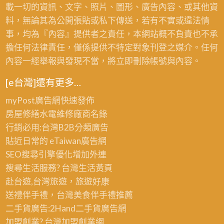
載一切的資訊、文字、照片、圖形、廣告內容、或其他資
料，無論其為公開張貼或私下傳送，若有不實或違法情
事，均為『內容』提供者之責任，本網站概不負責也不承
擔任何法律責任，僅係提供不特定對象刊登之媒介。任何
內容一經舉報與發現不當，將立即刪除帳號與內容。
[e台灣]還有更多…
myPost廣告網
快速發佈
房屋修繕
水電維修廠商名錄
行銷必用:台灣B2B
分類廣告
貼近日常的
eTaiwan廣告網
SEO搜尋引擎優化
增加外連
搜尋生活服務? 台灣
生活黃頁
赴台遊,台灣旅遊
，旅遊好康
送禮伴手禮，台灣美食
伴手禮
推薦
二手貨廣告:2Hand
二手貨
廣告網
加盟創業? 台灣
加盟創業
網