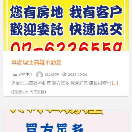
理
北
高
雄
不
動
產
專處理北高雄不動產
房屋仲介
6226559
2023-10-26
專處理北高雄不動產 買方眾多 歡迎託售 店長同時也
[…]
總瀏覽572 , 今天瀏覽1
大
岡
山