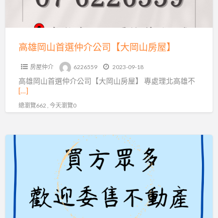
仲
介
公
司
高雄岡山首選仲介公司【大岡山房屋】
【大
房屋仲介
6226559
2023-09-18
岡
高雄岡山首選仲介公司【大岡山房屋】 專處理北高雄不
山
[…]
房
總瀏覽662 , 今天瀏覽0
屋】
【歡
迎
託
售】
大
岡