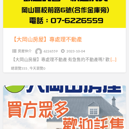
專
處
理
不
動
【大岡山房屋】專處理不動產
產
房屋仲介
6226559
2023-10-04
【大岡山房屋】專處理不動產 有急售的不動產嗎? 歡
[…]
總瀏覽555 , 今天瀏覽0
託
售
不
動
產
洽