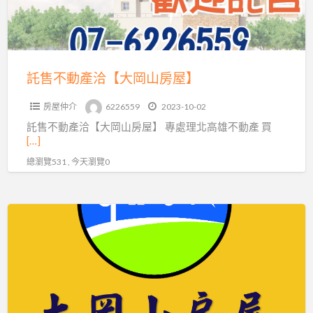
【大
岡
山
房
託售不動產洽【大岡山房屋】
屋】
房屋仲介
6226559
2023-10-02
託售不動產洽【大岡山房屋】 專處理北高雄不動產 買
[…]
總瀏覽531 , 今天瀏覽0
託
售
不
動
產-
北