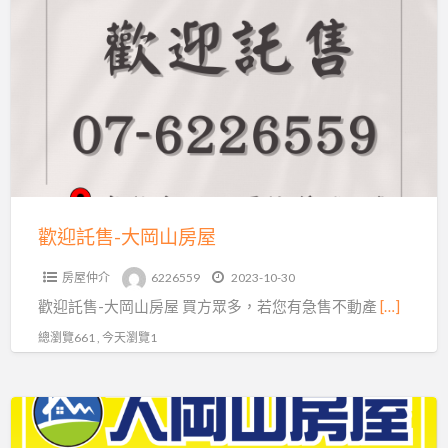
a
迎
t
託
售-
大
岡
山
房
屋
歡迎託售-大岡山房屋
房屋仲介
6226559
2023-10-30
歡迎託售-大岡山房屋 買方眾多，若您有急售不動產
[…]
總瀏覽661 , 今天瀏覽1
專
處