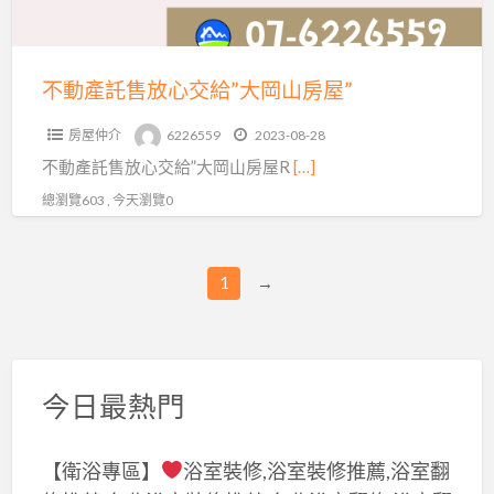
交
給”
大
不動產託售放心交給”大岡山房屋”
岡
房屋仲介
6226559
2023-08-28
山
不動產託售放心交給”大岡山房屋R
[…]
房
屋”
總瀏覽603 , 今天瀏覽0
1
→
今日最熱門
【衛浴專區】
浴室裝修,浴室裝修推薦,浴室翻