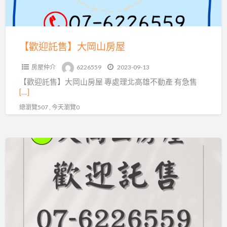
山
房
屋
【歡迎託售】大岡山房屋
房屋仲介
6226559
2023-09-13
【歡迎託售】大岡山房屋 專處理北高雄不動產 有急售
[…]
總瀏覽507 , 今天瀏覽0
北
高
雄
皆
服
務
【大