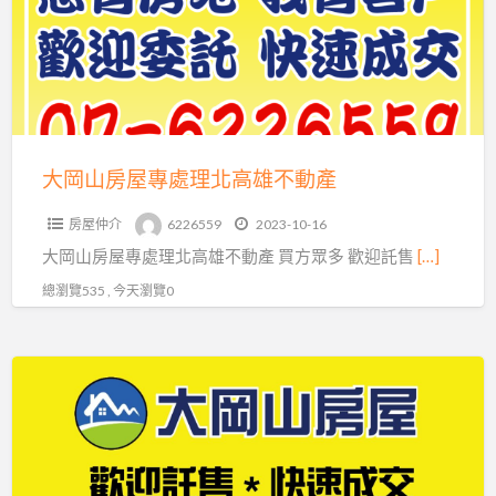
屋
專
處
理
北
高
大岡山房屋專處理北高雄不動產
雄
房屋仲介
6226559
2023-10-16
不
大岡山房屋專處理北高雄不動產 買方眾多 歡迎託售
[…]
動
產
總瀏覽535 , 今天瀏覽0
【大
岡
山
房
屋】