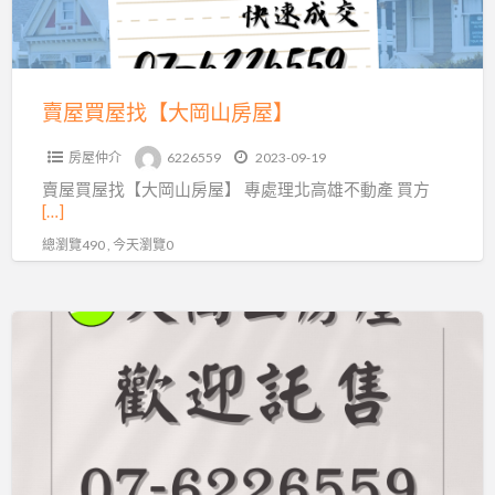
岡
山
房
屋】
賣屋買屋找【大岡山房屋】
房屋仲介
6226559
2023-09-19
賣屋買屋找【大岡山房屋】 專處理北高雄不動產 買方
[…]
總瀏覽490 , 今天瀏覽0
高
雄
岡
山
首
選