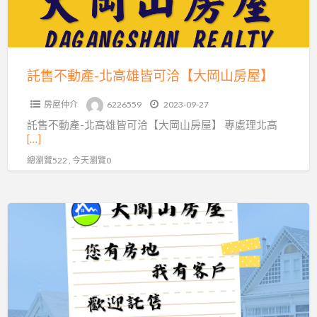
高
雄
皆
可
託售不動產-北高雄皆可洽【大岡山房屋】
洽
房屋仲介
6226559
2023-09-27
【大
託售不動產-北高雄皆可洽【大岡山房屋】 專處理北高
岡
[…]
山
總瀏覽522 , 今天瀏覽0
房
屋】
賣
屋
買
屋
找
【大