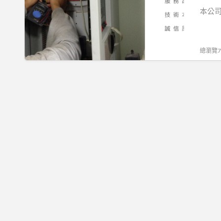
安
本公司
全
設
備
總瀏覽76
檢
修
有
限
公
司