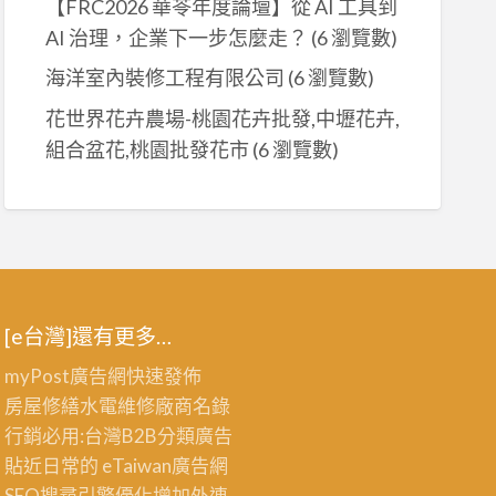
【FRC2026 華苓年度論壇】從 AI 工具到
AI 治理，企業下一步怎麼走？
(6 瀏覽數)
海洋室內裝修工程有限公司
(6 瀏覽數)
花世界花卉農場-桃園花卉批發,中壢花卉,
組合盆花,桃園批發花市
(6 瀏覽數)
[e台灣]還有更多…
myPost廣告網
快速發佈
房屋修繕
水電維修廠商名錄
行銷必用:台灣B2B
分類廣告
貼近日常的
eTaiwan廣告網
SEO搜尋引擎優化
增加外連