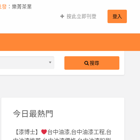
批發
：樂菁茶業
按此立即刊登
登入
搜尋
S
ed
今日最熱門
【漆博士】
台中油漆,台中油漆工程,台