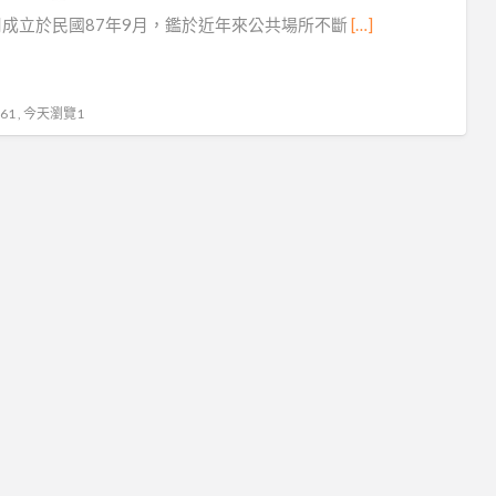
消
成立於民國87年9月，鑑於近年來公共場所不斷
[…]
防
檢
修
1 , 今天瀏覽1