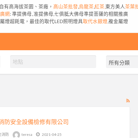
自有高海拔茶園、茶廠，
高山茶批發
,
烏龍茶
,
紅茶,
東方美人
茶葉
推廣網
: 準提佛母, 准提佛母,七俱胝大佛母準提菩薩的相關推廣
金屬燈超耗電，最佳的取代LED照明燈具
取代水銀燈
,複金屬燈
RS
Fe
for
消防安全設備檢修有限公司
ad
tag
全消防
teresa
2021-04-25