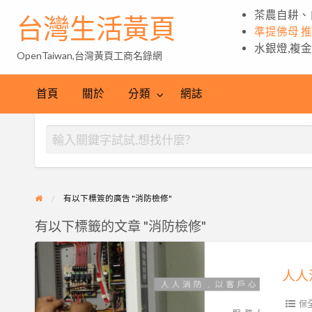
茶農自耕、
台灣生活黃頁
準提佛母 
水銀燈,複
OpenTaiwan,台灣黃頁工商名錄網
首頁
關於
分類
網誌
有以下標簽的廣告 "消防檢修"
有以下標籤的文章 "消防檢修"
人
人
人人
消
防
保