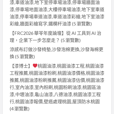
漆,車道油漆,地下室停車場油漆,停車場牆面油
市,
漆,停車場地面油漆,大樓停車場油漆,地下室車道
室
油漆,停車場車道油漆,車道油漆彩繪,地下室油漆
內
彩繪,牆面彩繪寫字,鐵欄杆油漆
(5 瀏覽數)
油
漆
【FRC2026 華苓年度論壇】從 AI 工具到 AI 治
新
理，企業下一步怎麼走？
(5 瀏覽數)
北
涼感布訂做沙發椅墊,沙發泡棉更換,沙發海棉更
市,
換
(5 瀏覽數)
室
【漆博士】
桃園油漆,桃園油漆工程,桃園油漆
內
工程推薦,桃園油漆粉刷,桃園油漆價格,桃園油漆
粉
推薦,桃園油漆粉刷推薦,桃園油漆估價,桃園油漆
刷,
行,室內油漆,室內粉刷,桃園粉刷油漆,桃園區油
新
北
漆,中壢油漆,龜山油漆,八德油漆,桃園油漆工程
油
行,桃園油漆報價,壁癌處理桃園,屋頂防水桃園
漆
(4 瀏覽數)