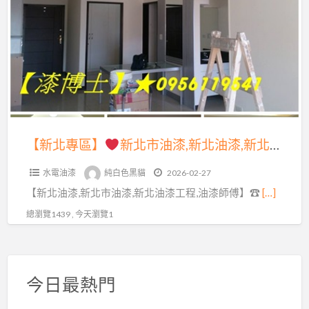
a
專
t
區】
新
北
市
油
漆,
【新北專區】
新北市油漆,新北油漆,新北油漆粉刷,新北油漆工程,新北油漆推薦,新北油漆工程行,新北市油漆粉刷,油漆工程新北市,室內油漆新北市,室內粉刷,新北油漆師傅推薦,油漆估價新北市,房間油漆新北市,壁癌處理新北市,油漆報價,台北油漆工程,屋頂防水,頂樓防水
新
水電油漆
純白色黑貓
2026-02-27
北
【新北油漆,新北市油漆,新北油漆工程,油漆師傅】☎
[…]
油
漆,
總瀏覽1439 , 今天瀏覽1
新
北
油
今日最熱門
漆
粉