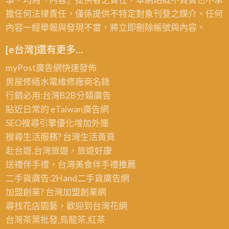
市,
擔任何法律責任，僅係提供不特定對象刊登之媒介。任何
壁
內容一經舉報與發現不當，將立即刪除帳號與內容。
癌
處
[e台灣]還有更多…
理
myPost廣告網
快速發佈
新
房屋修繕
水電維修廠商名錄
北
行銷必用:台灣B2B
分類廣告
市,
貼近日常的
eTaiwan廣告網
油
SEO搜尋引擎優化
增加外連
漆
搜尋生活服務? 台灣
生活黃頁
報
赴台遊,台灣旅遊
，旅遊好康
價,
送禮伴手禮，台灣美食
伴手禮
推薦
台
二手貨廣告:2Hand
二手貨
廣告網
北
加盟創業? 台灣
加盟創業
網
油
尋找花店園藝，歡迎到
台灣花網
漆
台灣茶葉批發
,烏龍茶,紅茶
工