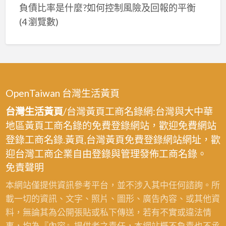
師
負債比率是什麼?如何控制風險及回報的平衡
傅
(4 瀏覽數)
推
薦,
油
漆
估
OpenTaiwan 台灣生活黃頁
價
新
台灣生活黃頁
/台灣黃頁工商名錄網:台灣與大中華
北
地區黃頁工商名錄的免費登錄網站，歡迎免費網站
市,
登錄工商名錄.黃頁,台灣黃頁免費登錄網站網址，歡
房
迎台灣工商企業自由登錄與管理發佈工商名錄。
間
免責聲明
油
本網站僅提供資訊參考平台，並不涉入其中任何諮詢。所
漆
載一切的資訊、文字、照片、圖形、廣告內容、或其他資
新
料，無論其為公開張貼或私下傳送，若有不實或違法情
北
事，均為『內容』提供者之責任，本網站概不負責也不承