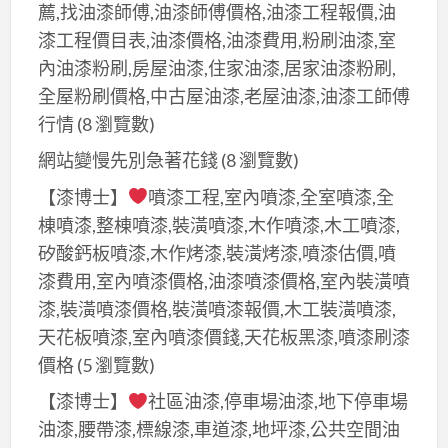
漆
薦,找油漆師傅,油漆師傅價格,油漆工程報價,油
工
漆工程價目表,油漆價格,油漆費用,粉刷油漆,室
程
內油漆粉刷,房屋油漆,住家油漆,居家油漆粉刷,
行,
全屋粉刷價格,中古屋油漆,老屋油漆,油漆工師傅
新
行情
(8 瀏覽數)
北
網站變慢先別急著花錢
(8 瀏覽數)
市
【漆博士】
噴漆工程,室內噴漆,全室噴漆,全
油
漆
棟噴漆,整棟噴漆,裝潢噴漆,木作噴漆,木工噴漆,
粉
矽酸鈣板噴漆,木作烤漆,裝潢烤漆,噴漆估價,噴
刷,
漆費用,室內噴漆價格,油漆噴漆價格,室內裝潢噴
油
漆,裝潢噴漆價格,裝潢噴漆報價,木工裝潢噴漆,
漆
天花板噴漆,室內噴漆價錢,天花板黑漆,噴漆刷漆
工
價格
(5 瀏覽數)
程
【漆博士】
社區油漆,停車場油漆,地下停車場
新
油漆,腰帶漆,標線漆,車道漆,地坪漆,公共空間油
北