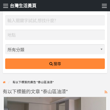
台灣生活黃頁
搜尋
有以下標簽的廣告 "泰山區油漆"
有以下標籤的文章 "泰山區油漆"
R
F
【新
f
北