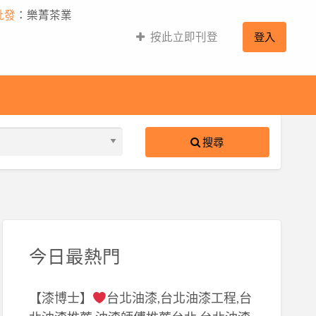
批發
：樂菁茶業
按此立即刊登
登入
搜尋
S
ed
今日最熱門
【漆博士】
台北油漆,台北油漆工程,台