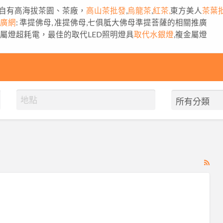
自有高海拔茶園、茶廠，
高山茶批發
,
烏龍茶
,
紅茶,
東方美人
茶葉
推廣網
: 準提佛母, 准提佛母,七俱胝大佛母準提菩薩的相關推廣
金屬燈超耗電，最佳的取代LED照明燈具
取代水銀燈
,複金屬燈
RS
Fe
for
ad
tag