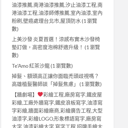
油漆推薦,南港油漆推薦,汐止油漆工程,南
港油漆工程,油漆師傅推薦,室內油漆,室內
粉刷,壁癌處理台北市,屋頂防水
(1 瀏覽
數)
上美沙發 炎夏首選！涼感布實木沙發椅
墊訂做，高密度泡棉舒適升級！
(1 瀏覽
數)
Te’Amo 紅茶沙龍
(1 瀏覽數)
掉髮、額頭高正讓你面臨禿頭歧視嗎？
高雄植髮醫師談「掉髮焦慮」
(1 瀏覽數)
【牆劇場】
彩繪工程,廠房寫字,鐵皮屋
彩繪,工廠外牆寫字,鐵皮浪板寫字,油漆寫
字彩繪,牆面彩繪廠商,彩繪廣告工程,大型
油漆字,彩繪LOGO,形象標語寫字,廠房寫
大字,油漆彩繪大字,寫字工程,招牌手繪大