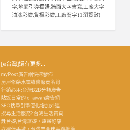
字,地面引導標語,牆面大字書寫,工廠大字
油漆彩繪,貨櫃彩繪,工廠寫字
(1 瀏覽數)
[e台灣]還有更多…
myPost廣告網
快速發佈
房屋修繕
水電維修廠商名錄
行銷必用:台灣B2B
分類廣告
貼近日常的
eTaiwan廣告網
SEO搜尋引擎優化
增加外連
搜尋生活服務? 台灣
生活黃頁
赴台遊,台灣旅遊
，旅遊好康
送禮伴手禮，台灣美食
伴手禮
推薦