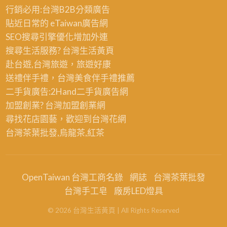
行銷必用:台灣B2B
分類廣告
貼近日常的
eTaiwan廣告網
SEO搜尋引擎優化
增加外連
搜尋生活服務? 台灣
生活黃頁
赴台遊,台灣旅遊
，旅遊好康
送禮伴手禮，台灣美食
伴手禮
推薦
二手貨廣告:2Hand
二手貨
廣告網
加盟創業? 台灣
加盟創業
網
尋找花店園藝，歡迎到
台灣花網
台灣茶葉批發
,烏龍茶,紅茶
OpenTaiwan 台灣工商名錄
網誌
台灣茶葉批發
台灣手工皂
廠房LED燈具
©
2026
台灣生活黃頁
| All Rights Reserved