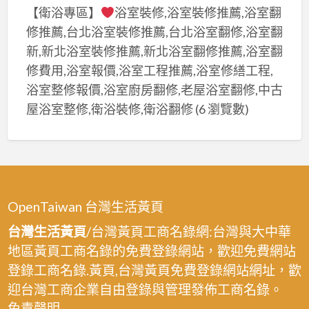
粉
工
【衛浴專區】
浴室裝修,浴室裝修推薦,浴室翻
刷
程
修推薦,台北浴室裝修推薦,台北浴室翻修,浴室翻
油
承
新,新北浴室裝修推薦,新北浴室翻修推薦,浴室翻
漆,
包,
修費用,浴室報價,浴室工程推薦,浴室修繕工程,
桃
室
浴室整修報價,浴室廚房翻修,老屋浴室翻修,中古
園
內
屋浴室整修,衛浴裝修,衛浴翻修
(6 瀏覽數)
區
油
油
漆
漆,
桃
中
園,
壢
室
OpenTaiwan 台灣生活黃頁
油
內
漆,
台灣生活黃頁
/台灣黃頁工商名錄網:台灣與大中華
粉
龜
地區黃頁工商名錄的免費登錄網站，歡迎免費網站
刷
山
登錄工商名錄.黃頁,台灣黃頁免費登錄網站網址，歡
桃
油
園,
迎台灣工商企業自由登錄與管理發佈工商名錄。
漆,
桃
免責聲明