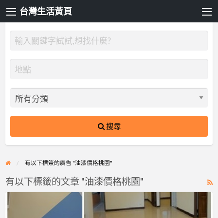
台灣生活黃頁
搜尋
有以下標簽的廣告 "油漆價格桃園"
有以下標籤的文章 "油漆價格桃園"
R
F
【漆
f
博