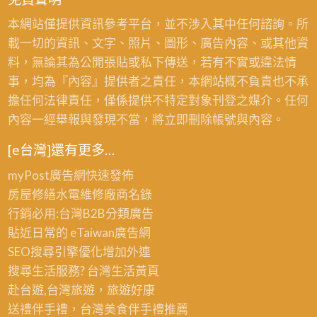
八
園
本網站僅提供資訊參考平台，並不涉入其中任何諮詢。所
德
粉
載一切的資訊、文字、照片、圖形、廣告內容、或其他資
油
刷,
料，無論其為公開張貼或私下傳送，若有不實或違法情
漆,
桃
事，均為『內容』提供者之責任，本網站概不負責也不承
桃
園
擔任何法律責任，僅係提供不特定對象刊登之媒介。任何
園
壁
內容一經舉報與發現不當，將立即刪除帳號與內容。
油
癌
漆
[e台灣]還有更多…
處
工
理
myPost廣告網
快速發佈
程
房屋修繕
水電維修廠商名錄
行,
行銷必用:台灣B2B
分類廣告
桃
貼近日常的
eTaiwan廣告網
園
SEO搜尋引擎優化
增加外連
油
搜尋生活服務? 台灣
生活黃頁
漆
赴台遊,台灣旅遊
，旅遊好康
報
送禮伴手禮，台灣美食
伴手禮
推薦
價,