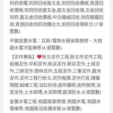
價
到府收購,到府回收廢五金,到府回收價格,資源回
價,
格,
收價格,到府回收廢五金,廢五金回收場,五金回收
桃
桃
到府,廢五金回收價格,中古機械回收,到府廢鐵回
園
園
收,資源回收到府收購台北,到府回收場新北
(7 瀏
油
油
覽數)
漆
漆
行,
平鎮金豐水電：瓦斯/電熱水器安裝檢修、大桃
行,
室
園水電冷氣維修
(6 瀏覽數)
油
內
漆
【泥作專區】
新北泥作工程,新北市泥作工程,
油
工
板橋泥作,中和泥作,新店泥作,新莊泥作,土城泥
漆,
程
作,三峽泥作,樹林泥作,五股泥作,三重泥作,蘆洲
室
桃
泥作,泥作工程行新北,泥作報價,泥作打底,磚牆
內
園,
隔間,磁磚工程,浴缸拆除,廁所翻新,廁所裝修,浴
粉
桃
室泥作,土木師傅,水泥師傅,屋頂防水
(6 瀏覽數)
刷,
園
桃
金豐水電工程-桃園居家修繕, 桃園水電, 桃園水
油
園
電維修, 桃園衛浴設備安裝
(6 瀏覽數)
漆