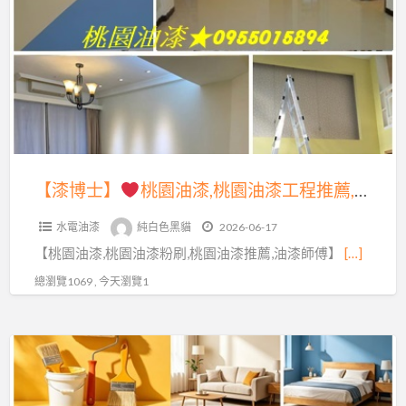
a
士】
t
桃
園
油
漆,
桃
園
【漆博士】
桃園油漆,桃園油漆工程推薦,桃園油漆粉刷,桃園油漆粉刷推薦,桃園油漆工程行,桃園油漆推薦,桃園區油漆,中壢油漆,油漆估價桃園,油漆報價桃園,桃園油漆價格,桃園油漆行,油漆工程桃園,桃園油漆工程承包,室內油漆桃園,室內粉刷桃園,桃園粉刷,桃園壁癌處理
油
水電油漆
純白色黑貓
2026-06-17
漆
【桃園油漆,桃園油漆粉刷,桃園油漆推薦,油漆師傅】
[…]
工
程
總瀏覽1069 , 今天瀏覽1
推
薦,
【漆
桃
博
園
士】
油