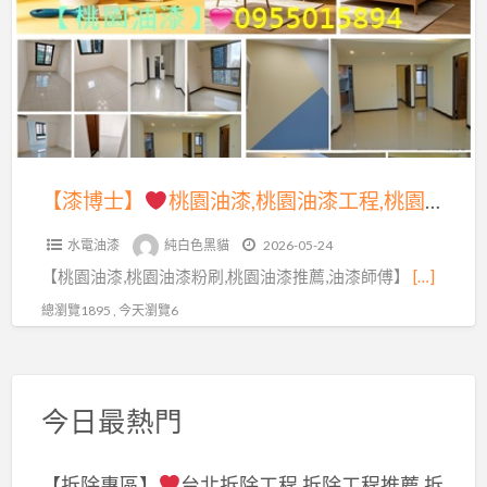
漆
桃
粉
園
刷,
油
桃
漆,
園
桃
油
園
【漆博士】
桃園油漆,桃園油漆工程,桃園油漆工程推薦,桃園油漆粉刷,桃園油漆價格,桃園油漆推薦,桃園油漆粉刷推薦,桃園油漆估價,桃園油漆行,室內油漆,室內粉刷,桃園粉刷油漆,桃園區油漆,中壢油漆,龜山油漆,八德油漆,桃園油漆工程行,桃園油漆報價,壁癌處理桃園,屋頂防水桃園
漆
油
粉
水電油漆
純白色黑貓
2026-05-24
漆
刷
【桃園油漆,桃園油漆粉刷,桃園油漆推薦,油漆師傅】
[…]
工
推
程,
總瀏覽1895 , 今天瀏覽6
薦,
桃
桃
園
園
油
油
今日最熱門
漆
漆
工
工
【拆除專區】
台北拆除工程,拆除工程推薦,拆
程