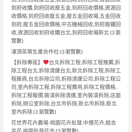
大
漆,
里
到府收購,到府回收廢五金,到府回收價格,資源回
里
大
油
收價格,到府回收廢五金,廢五金回收場,五金回收
油
甲
漆,
到府,廢五金回收價格,中古機械回收,到府廢鐵回
漆,
油
潭
收,資源回收到府收購台北,到府回收場新北
(3 瀏
潭
漆,
子
子
覽數)
北
油
油
屯
凍頂茶葉生產合作社
(3 瀏覽數)
漆,
漆,
油
沙
【拆除專區】
台北拆除工程,拆除工程推薦,拆
大
漆,
鹿
除工程台北,拆除清運台北,新北拆除工程,拆除工
雅
台
區
程廠商,台北拆除公司,拆除清運公司,拆除工程公
油
中
油
司,室內拆除工程,拆除工程費用,拆除工程價格,
漆,
北
漆,
拆除工程報價,裝潢拆除清運,室內裝潢拆除,店面
沙
區
梧
拆除,辦公室拆除,台北市拆除,新北市拆除,新北
鹿
油
棲
室內拆除
(3 瀏覽數)
區
漆,
油
油
花世界花卉農場-桃園花卉批發,中壢花卉,組合
西
漆,
漆,
盆花,桃園批發花市
(3 瀏覽數)
區