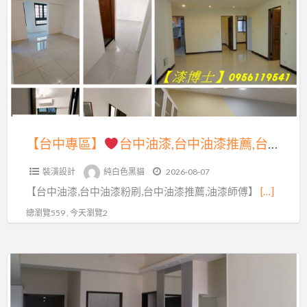
a
專
t
區】
台
中
油
漆,
台
【台中專區】
台中油漆,台中油漆推薦,台中市油漆,台中油漆工程推薦,台中油漆粉刷推薦,西屯油漆,台中南區油漆,豐原油漆,太平油漆,北屯油漆,台中北區油漆,西區油漆,大里油漆,潭子油漆,大雅油漆,沙鹿區油漆,梧棲油漆,台中油漆工班,台中壁癌處理,台中油漆工
中
裝潢設計
純白色黑貓
2026-08-07
油
【台中油漆,台中油漆粉刷,台中油漆推薦,油漆師傅】
[…]
漆
推
總瀏覽559 , 今天瀏覽2
薦,
台
【台
中
中
市
專
油