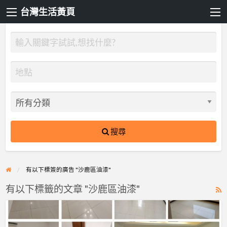
台灣生活黃頁
搜尋
有以下標簽的廣告 "沙鹿區油漆"
有以下標籤的文章 "沙鹿區油漆"
R
F
【台
f
中