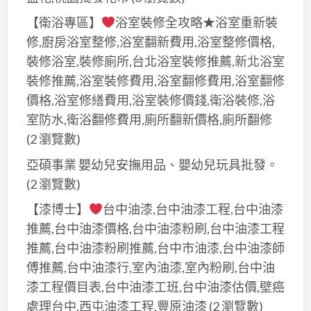
大
梧
油
甲
【衛浴專區】
浴室裝修全攻略★浴室重新裝
棲
漆,
油
修,廚房浴室整修,浴室翻新費用,浴室整修價格,
油
台
漆,
裝修浴室,裝修廁所,台北浴室裝修推薦,新北浴室
漆,
中
北
裝修推薦,浴室裝修費用,浴室翻修費用,浴室翻修
台
南
屯
價格,浴室修繕費用,浴室裝修價錢,衛浴裝修,浴
中
區
油
室防水,衛浴翻修費用,廁所翻新價格,廁所翻修
油
油
漆,
(2 瀏覽數)
漆
漆,
台
工
亞碩事業 嬰幼兒安撫用品、嬰幼兒玩具批發。
台
中
班,
(2 瀏覽數)
中
北
台
油
【漆博士】
台中油漆,台中油漆工程,台中油漆
區
中
漆
油
推薦,台中油漆價格,台中油漆粉刷,台中油漆工程
壁
工
漆,
推薦,台中油漆粉刷推薦,台中市油漆,台中油漆師
癌
程
西
傅推薦,台中油漆行,室內油漆,室內粉刷,台中油
處
價
區
漆工程價目表,台中油漆工班,台中油漆估價,壁癌
理,
目
油
處理台中,西屯油漆工程,豐原油漆
(2 瀏覽數)
台