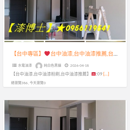
區】
漆,
台
台
中
中
油
油
漆
漆,
工
台
【台中專區】
台中油漆,台中油漆推薦,台中油漆粉刷推薦,室內油漆台中,室內粉刷台中,台中市油漆,西屯油漆,豐原油漆,太平油漆,大里油漆,潭子油漆,沙鹿區油漆,梧棲油漆,大甲油漆,北屯油漆,台中北區油漆,西區油漆,台中南區油漆,台中油漆工程價目表,壁癌處理台中
程
中
推
水電油漆
純白色黑貓
2026-04-18
油
薦,
【台中油漆,台中油漆粉刷,台中油漆推薦】
:09
[…]
漆
台
推
總瀏覽386 , 今天瀏覽0
中
薦,
油
台
漆
【台
中
粉
中
油
刷
專
漆
推
區】
粉