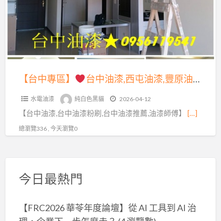
薦,
刷
西
台
推
屯
中
薦,
油
油
室
漆,
漆,
內
台
西
【台中專區】
台中油漆,西屯油漆,豐原油漆,太平油漆,大里油漆,潭子油漆,沙鹿區油漆,梧棲油漆,大甲油漆,北屯油漆,台中北區油漆,西區油漆,台中南區油漆,台中油漆工程價目表,台中油漆推薦,台中油漆價格,台中油漆師傅,台中油漆粉刷推薦,室內油漆台中,壁癌處理台中
油
中
屯
漆
南
水電油漆
純白色黑貓
2026-04-12
油
台
區
【台中油漆,台中油漆粉刷,台中油漆推薦,油漆師傅】
[…]
漆,
中,
油
豐
總瀏覽336 , 今天瀏覽0
室
漆,
原
內
豐
油
粉
原
漆,
刷
今日最熱門
油
太
台
漆,
平
中,
太
【FRC2026 華苓年度論壇】從 AI 工具到 AI 治
油
台
平