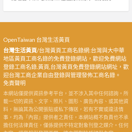
表,
漆,
中
台
台
油
中
中
漆
油
南
工
漆
區
OpenTaiwan 台灣生活黃頁
推
油
薦,
台灣生活黃頁
/台灣黃頁工商名錄網:台灣與大中華
漆,
台
地區黃頁工商名錄的免費登錄網站，歡迎免費網站
台
中
登錄工商名錄.黃頁,台灣黃頁免費登錄網站網址，歡
中
油
迎台灣工商企業自由登錄與管理發佈工商名錄。
油
漆
免責聲明
漆
價
工
本網站僅提供資訊參考平台，並不涉入其中任何諮詢。所
格,
程
載一切的資訊、文字、照片、圖形、廣告內容、或其他資
台
價
料，無論其為公開張貼或私下傳送，若有不實或違法情
中
目
事，均為『內容』提供者之責任，本網站概不負責也不承
油
表,
擔任何法律責任，僅係提供不特定對象刊登之媒介。任何
漆
壁