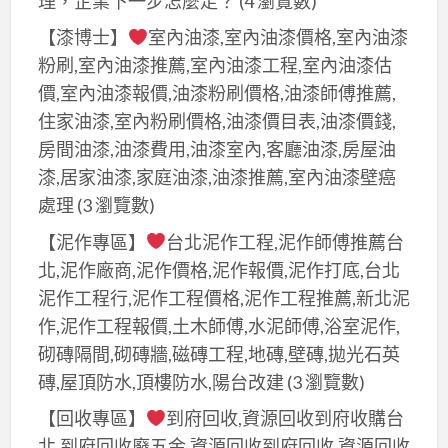
理，企業下一步怎麼走？
(4 瀏覽數)
漆,
中
油
大
市
【漆博士】
室內油漆,室內油漆價格,室內油漆
漆,
里
油
粉刷,室內油漆推薦,室內油漆工程,室內油漆估
北
油
漆,
價,室內油漆報價,油漆粉刷價格,油漆師傅推薦,
屯
漆,
西
住家油漆,室內粉刷價格,油漆價目表,油漆價錢,
油
潭
屯
房間油漆,油漆費用,油漆室內,客廳油漆,房屋油
漆,
子
油
漆,居家油漆,家庭油漆,油漆推薦,室內油漆壁癌
台
油
漆,
處理
(3 瀏覽數)
中
漆,
豐
北
【泥作專區】
台北泥作工程,泥作師傅推薦台
沙
原
區
北,泥作廠商,泥作價格,泥作報價,泥作打底,台北
鹿
油
油
泥作工程行,泥作工程價格,泥作工程推薦,新北泥
區
漆,
漆,
油
作,泥作工程報價,土木師傅,水泥師傅,浴室泥作,
太
西
漆,
砌磚隔間,砌磚牆,磁磚工程,地磚,壁磚,拋光石英
平
區
梧
磚,屋頂防水,頂樓防水,陽台改建
(3 瀏覽數)
油
油
棲
漆,
【回收專區】
到府回收,資源回收到府收購台
漆,
油
大
北,到府回收廢五金,資源回收到府回收,資源回收