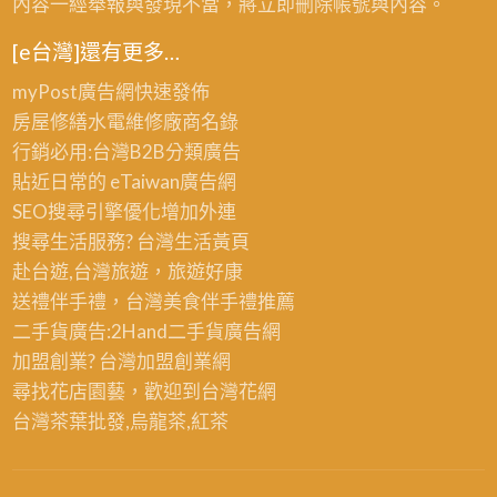
內容一經舉報與發現不當，將立即刪除帳號與內容。
師
癌
傅,
[e台灣]還有更多…
處
台
理
myPost廣告網
快速發佈
中
台
房屋修繕
水電維修廠商名錄
油
中
行銷必用:台灣B2B
分類廣告
漆
貼近日常的
eTaiwan廣告網
粉
SEO搜尋引擎優化
增加外連
刷
搜尋生活服務? 台灣
生活黃頁
推
赴台遊,台灣旅遊
，旅遊好康
薦,
送禮伴手禮，台灣美食
伴手禮
推薦
室
二手貨廣告:2Hand
二手貨
廣告網
內
加盟創業? 台灣
加盟創業
網
油
尋找花店園藝，歡迎到
台灣花網
漆
台灣茶葉批發
,烏龍茶,紅茶
台
中,