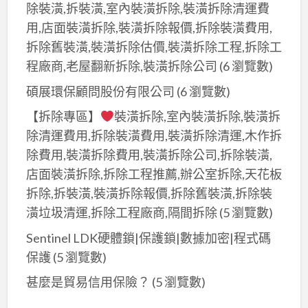
電
除裝潢,拆裝潢,室內裝潢拆除,裝潢拆除清運費
潢
裝
用,店面裝潢拆除,裝潢拆除報價,拆除裝潢費用,
水
修
拆除舊裝潢,裝潢拆除估價,裝潢拆除工程,拆除工
電
報
程廠商,老屋翻新拆除,裝潢拆除公司
(6 瀏覽數)
報
價,
價,
碩展環保顧問股份有限公司
(6 瀏覽數)
室
水
內
【拆除專區】
裝潢拆除,室內裝潢拆除,裝潢拆
電
裝
除清運費用,拆除裝潢費用,裝潢拆除清運,木作拆
工
修
除費用,裝潢拆除費用,裝潢拆除公司,拆除裝潢,
程
水
店面裝潢拆除,拆除工程推薦,辦公室拆除,天花板
報
電,
拆除,拆裝潢,裝潢拆除報價,拆除舊裝潢,拆除裝
價,
全
潢垃圾清運,拆除工程廠商,隔間拆除
(5 瀏覽數)
水
屋
電
Sentinel LDK硬體鎖|保護鎖|數據加密|程式碼
換
裝
保護
(5 瀏覽數)
線,
修
浴
甚麼是貿易信用保險？
(5 瀏覽數)
報
室