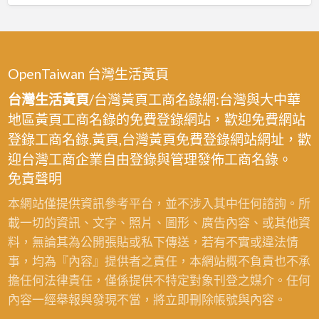
價,
翻
室
新,
內
浴
裝
室
OpenTaiwan 台灣生活黃頁
修
翻
台灣生活黃頁
/台灣黃頁工商名錄網:台灣與大中華
水
修,
電
地區黃頁工商名錄的免費登錄網站，歡迎免費網站
簡
估
登錄工商名錄.黃頁,台灣黃頁免費登錄網站網址，歡
易
價,
迎台灣工商企業自由登錄與管理發佈工商名錄。
室
全
免責聲明
內
屋
裝
本網站僅提供資訊參考平台，並不涉入其中任何諮詢。所
換
修,
載一切的資訊、文字、照片、圖形、廣告內容、或其他資
線,
全
料，無論其為公開張貼或私下傳送，若有不實或違法情
水
屋
事，均為『內容』提供者之責任，本網站概不負責也不承
電
翻
擔任何法律責任，僅係提供不特定對象刊登之媒介。任何
重
新
內容一經舉報與發現不當，將立即刪除帳號與內容。
整,
台