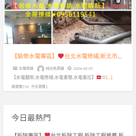
電
老
專
屋
區】
翻
新
台
水
北
電,
水
【裝修水電專區】
台北水電修繕,新北市水電修繕,裝修水電,老屋水電翻新,舊屋水電翻新,水電翻新,裝修水電報價,裝修水電報價,裝潢水電報價,水電工程報價,水電裝修報價,室內裝修水電估價,全屋換線,水電重整,水電重拉,泥作工程,浴室翻新,浴室報價,簡易室內裝修
室
電
內
水電修繕
純白色黑貓
2026-02-07
修
修
【水電翻新,水電修繕,水電重整,水電重拉】
:0
[…]
繕,
繕,
新
總瀏覽713 , 今天瀏覽1
水
北
電
市
修
水
繕,
今日最熱門
電
台
修
北
【拆除專區】
台北拆除工程,拆除工程推薦,拆
繕,