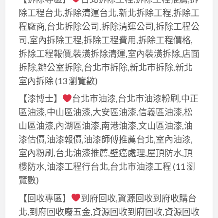
室
除工程台北,拆除清運台北,新北拆除工程,拆除工
裝
內
修
程廠商,台北拆除公司,拆除清運公司,拆除工程公
裝
水
司,室內拆除工程,拆除工程費用,拆除工程價格,
修,
電,
拆除工程報價,裝潢拆除清運,室內裝潢拆除,店面
舊
老
拆除,辦公室拆除,台北市拆除,新北市拆除,新北
屋
屋
室內拆除
(13 瀏覽數)
水
水
電
【漆博士】
台北市油漆,台北市油漆粉刷,中正
電
翻
區油漆,中山區油漆,大安區油漆,信義區油漆,松
翻
新,
山區油漆,內湖區油漆,南港油漆,文山區油漆,油
新,
水
漆估價,油漆報價,油漆師傅推薦台北,室內油漆,
舊
電
室內粉刷,台北油漆推薦,壁癌處理,屋頂防水,頂
屋
翻
樓防水,油漆工程行台北,台北市油漆工程
(11 瀏
水
新,
覽數)
電
裝
翻
【回收專區】
到府回收,資源回收到府收購台
修
新,
北,到府回收廢五金,資源回收到府回收,資源回收
水