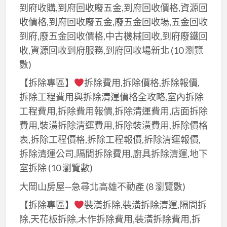
水
到府收購,到府回收廢五金,到府回收價格,資源回
電
電
收價格,到府回收廢五金,廢五金回收場,五金回收
報
翻
到府,廢五金回收價格,中古機械回收,到府廢鐵回
價,
新,
收,資源回收到府服務,到府回收場新北
(10 瀏覽
裝
裝
數)
潢
修
水
【拆除專區】
拆除費用,拆除價格,拆除報價,
水
電
拆除工程費用與拆除清運價格全攻略,室內拆除
電
報
工程費用,拆除費用報價,拆除清運費用,店面拆除
報
價,
費用,裝潢拆除清運費用,拆除裝潢費用,拆除價格
價,
水
表,拆除工程價格,拆除工程報價,拆除清運報價,
裝
電
拆除清運公司,隔間拆除費用,廚具拆除清運,地下
修
工
室拆除
(10 瀏覽數)
水
程
電
大岡山房屋─急尋北高雄不動產
(8 瀏覽數)
報
報
價,
【拆除專區】
裝潢拆除,裝潢拆除清運,隔間拆
價,
水
除,天花板拆除,木作拆除費用,裝潢拆除費用,拆
裝