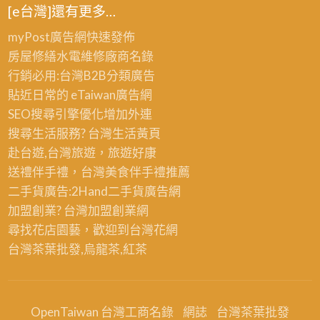
[e台灣]還有更多…
水
北,
電
浴
myPost廣告網
快速發佈
重
室
房屋修繕
水電維修廠商名錄
拉,
整
行銷必用:台灣B2B
分類廣告
泥
修
貼近日常的
eTaiwan廣告網
作
估
SEO搜尋引擎優化
增加外連
工
價,
搜尋生活服務? 台灣
生活黃頁
程,
屋
赴台遊,台灣旅遊
，旅遊好康
浴
頂
送禮伴手禮，台灣美食
伴手禮
推薦
室
防
二手貨廣告:2Hand
二手貨
廣告網
翻
水,
加盟創業? 台灣
加盟創業
網
新,
頂
尋找花店園藝，歡迎到
台灣花網
浴
樓
台灣茶葉批發
,烏龍茶,紅茶
室
防
報
水
價,
OpenTaiwan 台灣工商名錄
網誌
台灣茶葉批發
簡