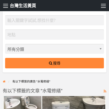
台灣生活黃頁
搜尋
有以下標簽的廣告 "水電修繕"
有以下標籤的文章 "水電修繕"
R
F
【水
f
電