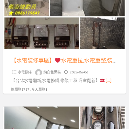
a
裝
t
修
專
區】
水
電
重
【水電裝修專區】
水電重拉,水電重整,裝修水電,老屋翻新水電,室內修繕,水電修繕,台北室內裝修,舊屋水電翻新,水電翻新,裝修水電報價,裝潢水電報價,水電工程報價,水電裝修報價,室內裝修水電,全屋換線,浴室翻新,浴室翻修,簡易室內裝修,全屋翻新台北,浴室整修估價,屋頂防水,頂樓防水
拉,
水電修繕
純白色黑貓
2026-06-06
水
【台北水電翻新,水電修繕,修繕工程,浴室翻新】
[…]
電
重
總瀏覽1717 , 今天瀏覽1
整,
裝
【裝
修
修
水
水
電,