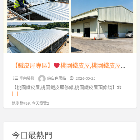
a
屋
t
專
區】
桃
園
鐵
皮
【鐵皮屋專區】
桃園鐵皮屋,桃園鐵皮屋推薦,桃園鐵皮屋頂,桃園鐵皮屋翻修,桃園鐵皮屋修繕,桃園鐵皮屋廠商,桃園鐵皮屋搭建,搭鐵皮屋桃園,桃園區鐵皮屋工程,中壢鐵皮屋修繕,桃園鐵皮屋施工,桃園鐵皮屋加蓋,桃園鐵皮廠房,桃園浪板工廠,桃園浪板工程,桃園鐵皮屋工程
屋,
室內裝修
純白色黑貓
2026-05-25
桃
【桃園鐵皮屋,桃園鐵皮屋修繕,桃園鐵皮屋頂修繕】☎
園
[…]
鐵
總瀏覽989 , 今天瀏覽2
皮
屋
推
薦,
今日最熱門
桃