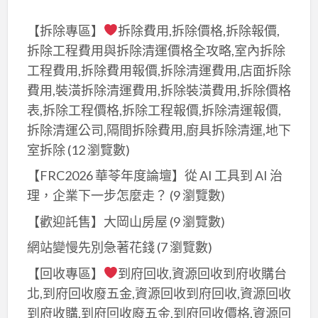
園
【拆除專區】
拆除費用,拆除價格,拆除報價,
鐵
拆除工程費用與拆除清運價格全攻略,室內拆除
皮
工程費用,拆除費用報價,拆除清運費用,店面拆除
屋
費用,裝潢拆除清運費用,拆除裝潢費用,拆除價格
頂,
表,拆除工程價格,拆除工程報價,拆除清運報價,
桃
拆除清運公司,隔間拆除費用,廚具拆除清運,地下
園
室拆除
(12 瀏覽數)
鐵
皮
【FRC2026 華苓年度論壇】從 AI 工具到 AI 治
屋
理，企業下一步怎麼走？
(9 瀏覽數)
翻
【歡迎託售】大岡山房屋
(9 瀏覽數)
修,
桃
網站變慢先別急著花錢
(7 瀏覽數)
園
【回收專區】
到府回收,資源回收到府收購台
鐵
北,到府回收廢五金,資源回收到府回收,資源回收
皮
到府收購,到府回收廢五金,到府回收價格,資源回