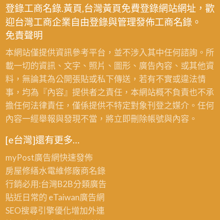
鐵
登錄工商名錄.黃頁,台灣黃頁免費登錄網站網址，歡
皮
迎台灣工商企業自由登錄與管理發佈工商名錄。
屋
免責聲明
修
本網站僅提供資訊參考平台，並不涉入其中任何諮詢。所
繕,
載一切的資訊、文字、照片、圖形、廣告內容、或其他資
桃
料，無論其為公開張貼或私下傳送，若有不實或違法情
園
事，均為『內容』提供者之責任，本網站概不負責也不承
鐵
擔任何法律責任，僅係提供不特定對象刊登之媒介。任何
皮
內容一經舉報與發現不當，將立即刪除帳號與內容。
屋
施
[e台灣]還有更多…
工,
myPost廣告網
快速發佈
桃
房屋修繕
水電維修廠商名錄
園
行銷必用:台灣B2B
分類廣告
鐵
貼近日常的
eTaiwan廣告網
皮
SEO搜尋引擎優化
增加外連
屋