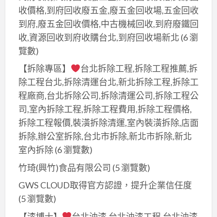
屋
收價格,到府回收廢五金,廢五金回收場,五金回收
修
到府,廢五金回收價格,中古機械回收,到府廢鐵回
繕,
收,資源回收到府收購台北,到府回收場新北
(6 瀏
桃
覽數)
園
【拆除專區】
台北拆除工程,拆除工程推薦,拆
鐵
除工程台北,拆除清運台北,新北拆除工程,拆除工
皮
屋
程廠商,台北拆除公司,拆除清運公司,拆除工程公
廠
司,室內拆除工程,拆除工程費用,拆除工程價格,
商,
拆除工程報價,裝潢拆除清運,室內裝潢拆除,店面
桃
拆除,辦公室拆除,台北市拆除,新北市拆除,新北
園
室內拆除
(6 瀏覽數)
鐵
竹琦(興竹)食品有限公司
(5 瀏覽數)
皮
GWS CLOUD取得官方認證，提升企業信任度
屋
(5 瀏覽數)
搭
建,
【漆博士】
台北油漆,台北油漆工程,台北油漆