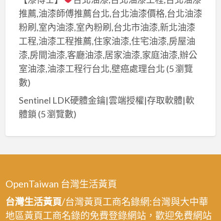
搭
推薦,油漆師傅推薦台北,台北油漆價格,台北油漆
鐵
粉刷,室內油漆,室內粉刷,台北市油漆,新北油漆
皮
工程,油漆工程推薦,住家油漆,住宅油漆,房屋油
屋
漆,房間油漆,客廳油漆,居家油漆,家庭油漆,辦公
桃
室油漆,油漆工程行台北,壁癌處理台北
(5 瀏覽
園,
數)
桃
Sentinel LDK硬體金鑰|雲端授權|存取軟體|軟
園
體鎖
(5 瀏覽數)
區
鐵
皮
屋
工
程,
OpenTaiwan 台灣生活黃頁
中
台灣生活黃頁
/台灣黃頁工商名錄網:台灣與大中華
壢
地區黃頁工商名錄的免費登錄網站，歡迎免費網站