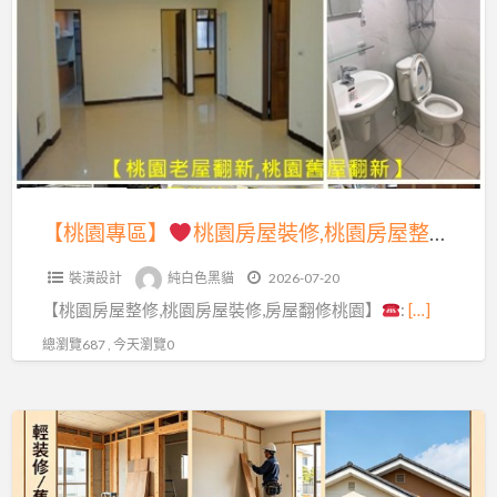
a
專
t
區】
桃
園
房
屋
裝
【桃園專區】
桃園房屋裝修,桃園房屋整修,房屋整修估價桃園,桃園房屋翻修,桃園老屋翻新,桃園室內裝修推薦,房屋修繕桃園區,中壢房屋修繕推薦,房子整修桃園,老屋裝修桃園,桃園舊屋裝修,桃園老屋修繕,桃園舊屋修繕,桃園裝修工程推薦,全屋翻新,全屋裝修,桃園統包工程,中壢統包,八德統包
修,
裝潢設計
純白色黑貓
2026-07-20
桃
【桃園房屋整修,桃園房屋裝修,房屋翻修桃園】
:
[…]
園
房
總瀏覽687 , 今天瀏覽0
屋
整
【桃
修,
園
房
專
屋