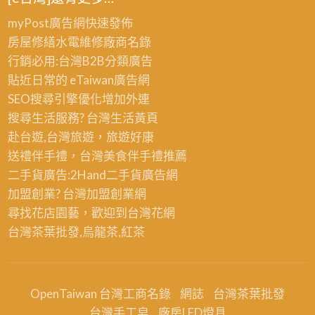
整
園
包
修,
myPost廣告網
快速發佈
舊
工
房
房屋修繕
水電維修廠商名錄
屋
程,
屋
行銷必用:台灣B2B
分類廣告
翻
中
翻
貼近日常的
eTaiwan廣告網
新
壢
修
SEO搜尋引擎優化
增加外連
推
統
桃
搜尋生活服務? 台灣
生活黃頁
薦,
包,
園
赴台遊,台灣旅遊
，旅遊好康
桃
龜
送禮伴手禮，台灣美食
伴手禮
推薦
園
山
二手貨廣告:2Hand
二手貨
廣告網
舊
統
加盟創業? 台灣
加盟創業
網
屋
包,
尋找花店園藝，歡迎到
台灣花網
翻
桃
台灣茶葉批發
,烏龍茶,紅茶
修,
園
桃
統
園
包
統
OpenTaiwan 台灣工商名錄
網誌
台灣茶葉批發
推
包
台灣手工皂
廠房LED燈具