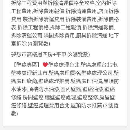
歌
拆除工程費用與拆除清運價格全攻略,室內拆除
房
修,
推
全
室
工程費用,拆除費用報價,拆除清運費用,店面拆除
屋
平
薦,
屋
內
費用,裝潢拆除清運費用,拆除裝潢費用,拆除價格
裝
鎮
室
裝
裝
表,拆除工程價格,拆除工程報價,拆除清運報價,
修,
室
內
修,
修,
拆除清運公司,隔間拆除費用,廚具拆除清運,地下
桃
內
裝
桃
龍
室拆除
(4 瀏覽數)
園
裝
修
園
潭
裝
修,
夢想市高樓層四房+平車
(3 瀏覽數)
推
統
室
修
大
薦
包
內
【壁癌專區】
壁癌處理台北,壁癌處理台北市,
工
溪
桃
工
裝
壁癌處理新北市,壁癌處理價格,壁癌處理公司,壁
程
室
園,
程,
修,
癌處理廠商,壁癌處理推薦,壁癌處理估價,屋頂防
推
內
桃
中
平
水油漆,頂樓防水油漆,室內壁癌,壁癌油漆,壁癌
薦,
裝
園
壢
鎮
修繕,房間壁癌,牆壁壁癌處理,壁癌整修,房屋壁
室
修,
舊
統
室
癌修繕,壁癌處理費用台北,屋頂防水推薦
(3 瀏覽
內
楊
屋
包,
內
數)
裝
梅
翻
八
裝
修
室
新
德
修,
推
內