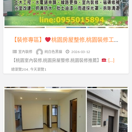
屋
薦,
桃
中
裝
桃
園
壢
修,
園
房
房
桃
輕
屋
屋
園
裝
整
修
【裝修專區】
桃園房屋整修,桃園裝修工程,桃園室內裝修,桃園裝修推薦,桃園輕裝修,桃園室內裝修推薦,桃園裝修工程推薦,桃園輕裝修推薦,室內裝修推薦桃園,桃園舊屋翻新推薦,桃園舊屋翻修,桃園房屋裝修,桃園統包工程,中壢統包,龜山統包,桃園統包推薦,衛浴修繕桃園
室
修
修,
繕
內
推
室內裝修
純白色黑貓
2026-03-12
桃
推
裝
薦,
【桃園室內裝修,桃園房屋整修,桃園裝修推薦】
:
[…]
園
薦,
修
桃
裝
房
總瀏覽204 , 今天瀏覽1
推
園
修
子
薦,
區
工
整
桃
【裝
室
程,
修
園
修
內
桃
桃
輕
專
裝
園
園,
裝
區】
修,
室
老
修
桃
內
屋
推
桃
園