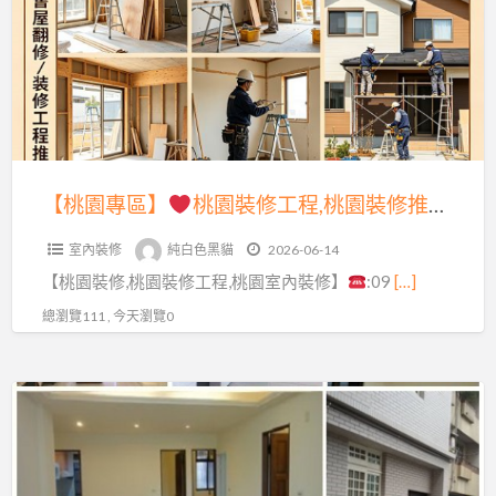
區】
整
修
桃
估
園
價
裝
桃
修
園,
工
【桃園專區】
桃園裝修工程,桃園裝修推薦,桃園房屋裝修,桃園房屋整修,桃園室內裝修推薦,桃園輕裝修推薦,桃園區室內裝修,桃園統包,中壢裝修,中壢室內裝修,龜山室內裝修,八德裝修,鶯歌室內裝修,龍潭室內裝修,平鎮室內裝修,大溪室內裝修,楊梅室內裝修,房屋翻修桃園
桃
程,
園
室內裝修
純白色黑貓
2026-06-14
桃
房
【桃園裝修,桃園裝修工程,桃園室內裝修】
:09
[…]
園
屋
裝
總瀏覽111 , 今天瀏覽0
翻
修
修,
推
桃
【桃
薦,
園
園
桃
老
專
園
屋
區】
房