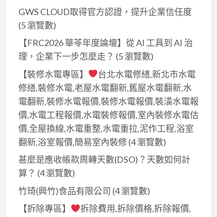
程,
裝
裝
園
壢
GWS CLOUD取得官方認證，提升企業信任度
桃
修,
修
舊
室
(5 瀏覽數)
園
八
推
屋
內
裝
德
【FRC2026 華苓年度論壇】從 AI 工具到 AI 治
薦,
修
裝
修
裝
理，企業下一步怎麼走？
(5 瀏覽數)
桃
繕,
修,
推
修,
園
桃
【裝修水電專區】
台北水電修繕,新北市水電
龜
薦,
鶯
裝
園
修繕,裝修水電,老屋水電翻新,舊屋水電翻新,水
山
桃
歌
修
裝
電翻新,裝修水電報價,裝修水電報價,裝潢水電報
室
園
室
工
修
價,水電工程報價,水電裝修報價,室內裝修水電估
內
室
內
程
工
價,全屋換線,水電重整,水電重拉,泥作工程,浴室
裝
內
裝
推
程
翻新,浴室報價,簡易室內裝修
(4 瀏覽數)
修,
裝
修,
薦,
推
八
修
龍
甚麼是應收帳款周轉天數(DSO)？天數如何計
桃
薦,
德
推
潭
算？​
(4 瀏覽數)
園
全
裝
薦,
室
輕
屋
竹琦(興竹)食品有限公司
(4 瀏覽數)
修,
桃
內
裝
翻
鶯
【拆除專區】
拆除費用,拆除價格,拆除報價,
園
裝
修
新,