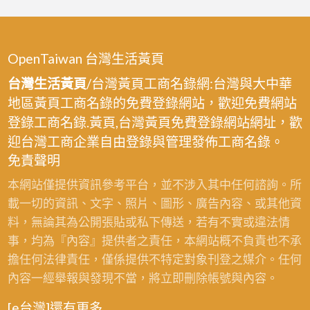
推
統
大
薦
裝
薦,
包
溪
桃
修,
桃
室
園,
房
OpenTaiwan 台灣生活黃頁
園
內
桃
屋
舊
台灣生活黃頁
/台灣黃頁工商名錄網:台灣與大中華
裝
園
翻
屋
地區黃頁工商名錄的免費登錄網站，歡迎免費網站
修,
裝
修
翻
登錄工商名錄.黃頁,台灣黃頁免費登錄網站網址，歡
楊
修
桃
修,
迎台灣工商企業自由登錄與管理發佈工商名錄。
梅
公
園
桃
免責聲明
室
司,
園
內
本網站僅提供資訊參考平台，並不涉入其中任何諮詢。所
修
房
裝
載一切的資訊、文字、照片、圖形、廣告內容、或其他資
繕
屋
修,
料，無論其為公開張貼或私下傳送，若有不實或違法情
工
裝
桃
事，均為『內容』提供者之責任，本網站概不負責也不承
程
修,
園
擔任何法律責任，僅係提供不特定對象刊登之媒介。任何
桃
桃
房
內容一經舉報與發現不當，將立即刪除帳號與內容。
園,
園
屋
桃
統
[e台灣]還有更多…