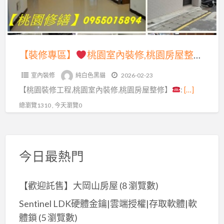
裝
裝
薦,
園
統
修,
修
桃
室
包,
桃
桃
園
內
中
園
園,
區
裝
壢
【裝修專區】
桃園室內裝修,桃園房屋整修,桃園裝修工程,桃園裝修推薦,桃園室內裝修推薦,桃園房屋裝修,桃園裝修工程推薦,室內裝修推薦桃園,桃園裝修公司,修繕工程桃園,桃園舊屋翻新推薦,桃園舊屋翻修,桃園統包工程,中壢統包,龜山統包,桃園統包推薦,桃園工程行推薦,桃園統包
裝
桃
室
修,
裝
修
園
內
室內裝修
純白色黑貓
2026-02-23
桃
修,
推
舊
裝
【桃園裝修工程,桃園室內裝修,桃園房屋整修】
:
[…]
園
中
薦,
屋
修,
房
壢
總瀏覽1310 , 今天瀏覽0
桃
裝
桃
屋
室
園
修,
園
整
內
輕
桃
統
修,
裝
裝
園
今日最熱門
包,
桃
修,
修,
老
中
園
龜
桃
屋
壢
【歡迎託售】大岡山房屋
(8 瀏覽數)
裝
山
園
修
裝
修
室
Sentinel LDK硬體金鑰|雲端授權|存取軟體|軟
室
繕,
修,
工
內
內
桃
體鎖
(5 瀏覽數)
中