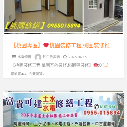
翻
屋
新,
桃
裝
桃
園
修,
園
裝
桃
室
修
園
內
工
【桃園專區】
桃園裝修工程,桃園裝修推薦,桃園房屋裝修,桃園室內裝修推薦,桃園輕裝修推薦,桃園區室內裝修,桃園統包,中壢裝修,中壢室內裝修,龜山室內裝修,八德裝修,鶯歌室內裝修,龍潭室內裝修,平鎮室內裝修,大溪室內裝修,楊梅室內裝修,桃園房屋整修,房屋翻修桃園
房
裝
程,
屋
修
水電修繕
純白色黑貓
2026-04-15
桃
整
推
【桃園裝修工程,桃園室內裝修,桃園輕裝修】
:0
[…]
園
修,
薦,
裝
總瀏覽466 , 今天瀏覽2
桃
房
修
園
屋
推
室
【裝
修
薦,
內
修
繕
桃
裝
專
桃
園
修
區】
園
房
推
區,