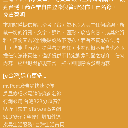
迎台灣工商企業自由登錄與管理發佈工商名錄。
免責聲明
本網站僅提供資訊參考平台，並不涉入其中任何諮詢。所
載一切的資訊、文字、照片、圖形、廣告內容、或其他資
料，無論其為公開張貼或私下傳送，若有不實或違法情
事，均為『內容』提供者之責任，本網站概不負責也不承
擔任何法律責任，僅係提供不特定對象刊登之媒介。任何
內容一經舉報與發現不當，將立即刪除帳號與內容。
[e台灣]還有更多…
myPost廣告網
快速發佈
房屋修繕
水電維修廠商名錄
行銷必用:台灣B2B
分類廣告
貼近日常的
eTaiwan廣告網
SEO搜尋引擎優化
增加外連
搜尋生活服務? 台灣
生活黃頁