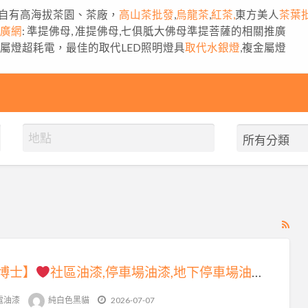
自有高海拔茶園、茶廠，
高山茶批發
,
烏龍茶
,
紅茶,
東方美人
茶葉
推廣網
: 準提佛母, 准提佛母,七俱胝大佛母準提菩薩的相關推廣
金屬燈超耗電，最佳的取代LED照明燈具
取代水銀燈
,複金屬燈
RS
Fe
for
博士】
社區油漆,停車場油漆,地下停車場油漆,腰帶漆,標線漆,車道漆,地坪漆,公共空間油漆,車道油漆,地下室停車場油漆,停車場牆面油漆,停車場地面油漆,大樓停車場油漆,地下室車道油漆,停車場車道油漆,車道油漆彩繪,地下室油漆彩繪,牆面彩繪寫字,鐵欄杆油漆
ad
tag
電油漆
純白色黑貓
2026-07-07