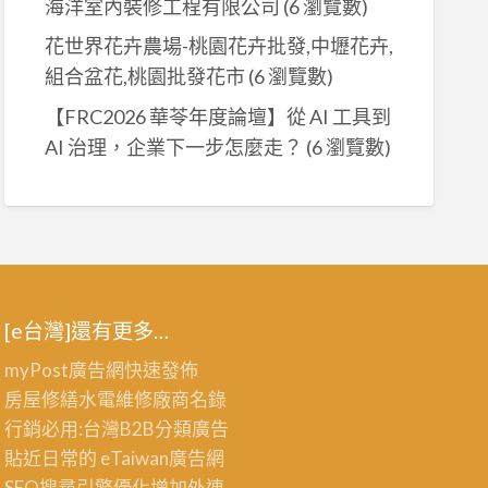
海洋室內裝修工程有限公司
(6 瀏覽數)
花世界花卉農場-桃園花卉批發,中壢花卉,
組合盆花,桃園批發花市
(6 瀏覽數)
【FRC2026 華苓年度論壇】從 AI 工具到
AI 治理，企業下一步怎麼走？
(6 瀏覽數)
[e台灣]還有更多…
myPost廣告網
快速發佈
房屋修繕
水電維修廠商名錄
行銷必用:台灣B2B
分類廣告
貼近日常的
eTaiwan廣告網
SEO搜尋引擎優化
增加外連