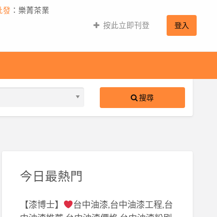
批發
：樂菁茶業
按此立即刊登
登入
搜尋
S
ed
今日最熱門
【漆博士】
台中油漆,台中油漆工程,台