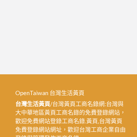
線
面
漆,
油
車
漆,
道
停
漆,
車
地
場
坪
地
漆,
面
停
油
車
漆,
場
大
腰
OpenTaiwan 台灣生活黃頁
樓
帶
台灣生活黃頁
/台灣黃頁工商名錄網:台灣與
停
漆,
大中華地區黃頁工商名錄的免費登錄網站，
車
地
歡迎免費網站登錄工商名錄.黃頁,台灣黃頁
場
下
免費登錄網站網址，歡迎台灣工商企業自由
油
室