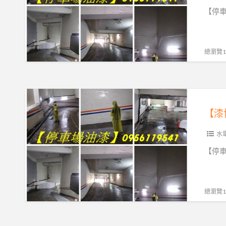
社
【停車
區
油
漆,
總瀏覽13
停
車
場
【漆
油
博
【漆
漆,
士】
地
水
下
停
【停車
停
車
車
場
場
油
總瀏覽10
油
漆,
漆,
地