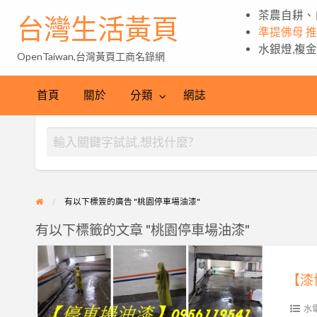
茶農自耕、
台灣生活黃頁
準提佛母 
水銀燈,複
OpenTaiwan,台灣黃頁工商名錄網
首頁
關於
分類
網誌
有以下標簽的廣告 "桃園停車場油漆"
有以下標籤的文章 "桃園停車場油漆"
【漆
博
【漆
士】
水