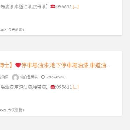
桃
場油漆,車道油漆,腰帶漆】
:095611
[…]
園
停
車
02 , 今天瀏覽1
場
油
漆
博士】
停車場油漆,地下停車場油漆,車道油漆,地下室停車場油漆,停車場牆面油漆,大樓停車場油漆,標線漆,車道漆,地坪漆,停車場腰帶漆,地下室車道油漆,停車場車道油漆,車道油漆彩繪,地下室油漆彩繪,社區大門油漆,車庫油漆,社區公共空間油漆,Epoxy地板漆
電油漆
純白色黑貓
2026-05-30
場油漆,車道油漆,腰帶漆】
:095611
[…]
62 , 今天瀏覽1