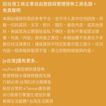
迎台灣工商企業自由登錄與管理發佈工商名錄。
免責聲明
本網站僅提供資訊參考平台，並不涉入其中任何諮詢。所
載一切的資訊、文字、照片、圖形、廣告內容、或其他資
料，無論其為公開張貼或私下傳送，若有不實或違法情
事，均為『內容』提供者之責任，本網站概不負責也不承
擔任何法律責任，僅係提供不特定對象刊登之媒介。任何
內容一經舉報與發現不當，將立即刪除帳號與內容。
[e台灣]還有更多…
myPost廣告網
快速發佈
房屋修繕
水電維修廠商名錄
行銷必用:台灣B2B
分類廣告
貼近日常的
eTaiwan廣告網
SEO搜尋引擎優化
增加外連
搜尋生活服務? 台灣
生活黃頁