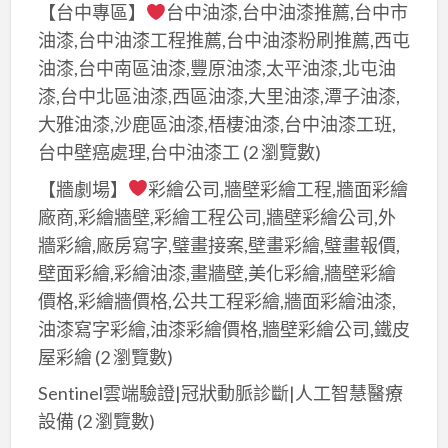
【台中專區】
台中油漆,台中油漆推薦,台中市
油漆,台中油漆工程推薦,台中油漆粉刷推薦,西屯
油漆,台中南區油漆,豐原油漆,太平油漆,北屯油
漆,台中北區油漆,西區油漆,大里油漆,潭子油漆,
大雅油漆,沙鹿區油漆,梧棲油漆,台中油漆工班,
台中壁癌處理,台中油漆工
(2 瀏覽數)
【牆劇場】
彩繪公司,牆壁彩繪工程,牆面彩繪
廠商,彩繪牆壁,彩繪工程公司,牆壁彩繪公司,外
牆彩繪,廠房寫字,璧畫接案,壁畫彩繪,璧畫報價,
壁面彩繪,彩繪油漆,畫牆壁,美化彩繪,牆壁彩繪
價格,彩繪牆價格,公共工程彩繪,牆面彩繪油漆,
油漆寫字彩繪,油漆彩繪價格,牆壁彩繪公司,鐵皮
屋彩繪
(2 瀏覽數)
Sentinel雲端驗證|冠狀動脈診斷|人工智慧醫療
設備
(2 瀏覽數)