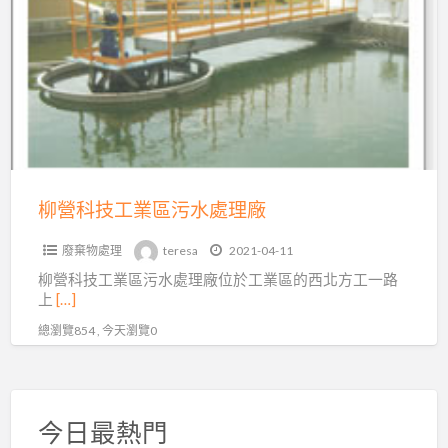
a
科
t
技
工
業
區
污
水
處
柳營科技工業區污水處理廠
理
廢棄物處理
teresa
2021-04-11
廠
柳營科技工業區污水處理廠位於工業區的西北方工一路
上
[…]
總瀏覽854 , 今天瀏覽0
今日最熱門