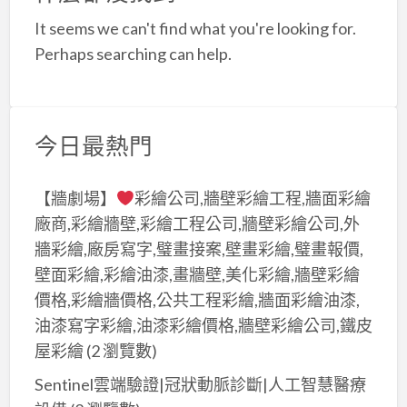
a
It seems we can't find what you're looking for.
t
Perhaps searching can help.
今日最熱門
【牆劇場】
彩繪公司,牆壁彩繪工程,牆面彩繪
廠商,彩繪牆壁,彩繪工程公司,牆壁彩繪公司,外
牆彩繪,廠房寫字,璧畫接案,壁畫彩繪,璧畫報價,
壁面彩繪,彩繪油漆,畫牆壁,美化彩繪,牆壁彩繪
價格,彩繪牆價格,公共工程彩繪,牆面彩繪油漆,
油漆寫字彩繪,油漆彩繪價格,牆壁彩繪公司,鐵皮
屋彩繪
(2 瀏覽數)
Sentinel雲端驗證|冠狀動脈診斷|人工智慧醫療