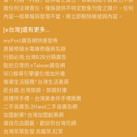
擔任何法律責任，僅係提供不特定對象刊登之媒介。任何
內容一經舉報與發現不當，將立即刪除帳號與內容。
[e台灣]還有更多…
myPost廣告網
快速發佈
房屋修繕
水電維修廠商名錄
行銷必用:台灣B2B
分類廣告
貼近日常的
eTaiwan廣告網
SEO搜尋引擎優化
增加外連
搜尋生活服務? 台灣
生活黃頁
赴台遊,台灣旅遊
，旅遊好康
送禮伴手禮，台灣美食
伴手禮
推薦
二手貨廣告:2Hand
二手貨
廣告網
加盟創業? 台灣
加盟創業
網
尋找花店園藝，歡迎到
台灣花網
台灣茶葉批發
,烏龍茶,紅茶