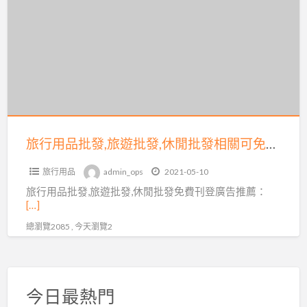
a
用
t
品
批
發,
旅
遊
批
發,
旅行用品批發,旅遊批發,休閒批發相關可免費刊登廣告在coolbuy.com.tw
休
旅行用品
admin_ops
2021-05-10
閒
旅行用品批發,旅遊批發,休閒批發免費刊登廣告推薦：
批
[…]
發
總瀏覽2085 , 今天瀏覽2
相
關
可
免
今日最熱門
費