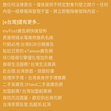
擔任何法律責任，僅係提供不特定對象刊登之媒介。任何
內容一經舉報與發現不當，將立即刪除帳號與內容。
[e台灣]還有更多…
myPost廣告網
快速發佈
房屋修繕
水電維修廠商名錄
行銷必用:台灣B2B
分類廣告
貼近日常的
eTaiwan廣告網
SEO搜尋引擎優化
增加外連
搜尋生活服務? 台灣
生活黃頁
赴台遊,台灣旅遊
，旅遊好康
送禮伴手禮，台灣美食
伴手禮
推薦
二手貨廣告:2Hand
二手貨
廣告網
加盟創業? 台灣
加盟創業
網
尋找花店園藝，歡迎到
台灣花網
台灣茶葉批發
,烏龍茶,紅茶