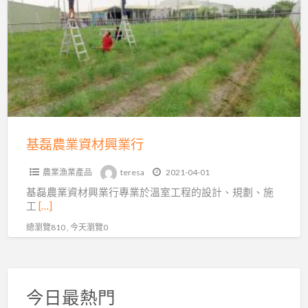
a
農
t
業
資
材
興
業
行
基磊農業資材興業行
農業漁業產品
teresa
2021-04-01
基磊農業資材興業行專業於溫室工程的設計、規劃、施
工
[…]
總瀏覽810 , 今天瀏覽0
今日最熱門