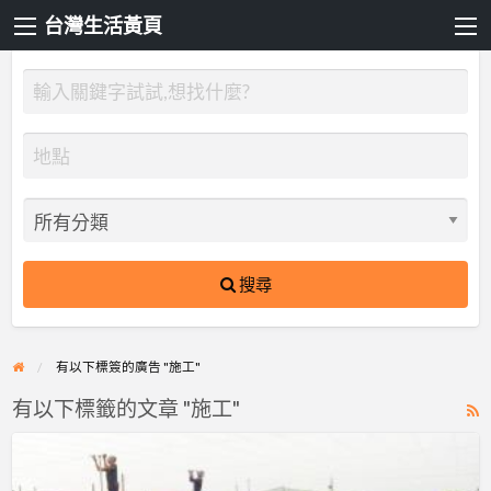
台灣生活黃頁
搜尋
有以下標簽的廣告 "施工"
有以下標籤的文章 "施工"
R
F
基
f
磊