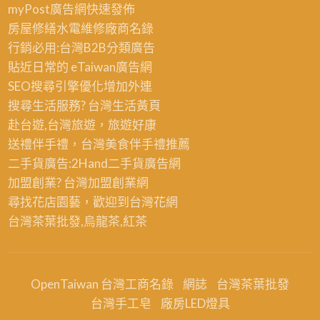
myPost廣告網
快速發佈
房屋修繕
水電維修廠商名錄
行銷必用:台灣B2B
分類廣告
貼近日常的
eTaiwan廣告網
SEO搜尋引擎優化
增加外連
搜尋生活服務? 台灣
生活黃頁
赴台遊,台灣旅遊
，旅遊好康
送禮伴手禮，台灣美食
伴手禮
推薦
二手貨廣告:2Hand
二手貨
廣告網
加盟創業? 台灣
加盟創業
網
尋找花店園藝，歡迎到
台灣花網
台灣茶葉批發
,烏龍茶,紅茶
OpenTaiwan 台灣工商名錄
網誌
台灣茶葉批發
台灣手工皂
廠房LED燈具