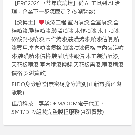
【FRC2026 華苓年度論壇】從 AI 工具到 AI 治
理，企業下一步怎麼走？
(5 瀏覽數)
【漆博士】
噴漆工程,室內噴漆,全室噴漆,全
棟噴漆,整棟噴漆,裝潢噴漆,木作噴漆,木工噴漆,
矽酸鈣板噴漆,木作烤漆,裝潢烤漆,噴漆估價,噴
漆費用,室內噴漆價格,油漆噴漆價格,室內裝潢噴
漆,裝潢噴漆價格,裝潢噴漆報價,木工裝潢噴漆,
天花板噴漆,室內噴漆價錢,天花板黑漆,噴漆刷漆
價格
(5 瀏覽數)
FIDO身分驗證|無密碼身分識別|正新電腦
(4 瀏
覽數)
佳頡科技：專業OEM/ODM電子代工，
SMT/DIP/組裝完整製程服務
(4 瀏覽數)