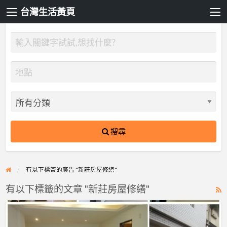
台灣生活黃頁
搜尋
有以下標簽的廣告 "新莊房屋修繕"
有以下標籤的文章 "新莊房屋修繕"
R
F
【修
f
繕