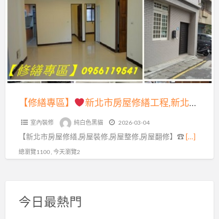
a
專
t
區】
新
北
市
房
屋
【修繕專區】
新北市房屋修繕工程,新北市裝修工程,室內修繕,室內修繕台北,新北市室內修繕,新北市裝潢推薦,房屋裝修,房屋整修,室內裝修,房屋修繕工程,舊屋翻新,舊屋翻修,老屋翻新,裝修工程,裝潢裝修,居家修繕,室內整修,房屋整修估價,修繕房屋,修繕房子,屋頂防水,頂樓防水
修
室內裝修
純白色黑貓
2026-03-04
繕
【新北市房屋修繕,房屋裝修,房屋整修,房屋翻修】☎
[…]
工
程,
總瀏覽1100 , 今天瀏覽2
新
北
市
今日最熱門
裝
修