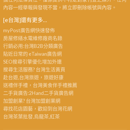
修
內容一經舉報與發現不當，將立即刪除帳號與內容。
繕,
室
[e台灣]還有更多…
內
myPost廣告網
快速發佈
整
房屋修繕
水電維修廠商名錄
修,
行銷必用:台灣B2B
分類廣告
房
貼近日常的
eTaiwan廣告網
屋
SEO搜尋引擎優化
增加外連
整
搜尋生活服務? 台灣
生活黃頁
修
赴台遊,台灣旅遊
，旅遊好康
估
送禮伴手禮，台灣美食
伴手禮
推薦
價,
二手貨廣告:2Hand
二手貨
廣告網
修
加盟創業? 台灣
加盟創業
網
繕
尋找花店園藝，歡迎到
台灣花網
房
台灣茶葉批發
,烏龍茶,紅茶
屋,
修