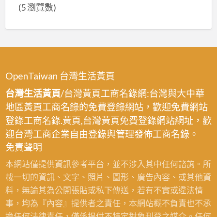
屋
(5 瀏覽數)
翻
修,
老
屋
翻
OpenTaiwan 台灣生活黃頁
新,
裝
台灣生活黃頁
/台灣黃頁工商名錄網:台灣與大中華
修
地區黃頁工商名錄的免費登錄網站，歡迎免費網站
工
登錄工商名錄.黃頁,台灣黃頁免費登錄網站網址，歡
程,
迎台灣工商企業自由登錄與管理發佈工商名錄。
裝
免責聲明
潢
本網站僅提供資訊參考平台，並不涉入其中任何諮詢。所
裝
載一切的資訊、文字、照片、圖形、廣告內容、或其他資
修,
料，無論其為公開張貼或私下傳送，若有不實或違法情
居
事，均為『內容』提供者之責任，本網站概不負責也不承
家
擔任何法律責任，僅係提供不特定對象刊登之媒介。任何