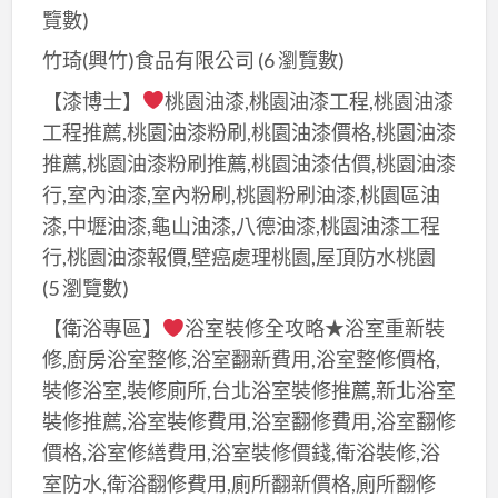
覽數)
修,
室
竹琦(興竹)食品有限公司
(6 瀏覽數)
內
【漆博士】
桃園油漆,桃園油漆工程,桃園油漆
裝
工程推薦,桃園油漆粉刷,桃園油漆價格,桃園油漆
修,
推薦,桃園油漆粉刷推薦,桃園油漆估價,桃園油漆
房
行,室內油漆,室內粉刷,桃園粉刷油漆,桃園區油
屋
漆,中壢油漆,龜山油漆,八德油漆,桃園油漆工程
修
行,桃園油漆報價,壁癌處理桃園,屋頂防水桃園
繕
(5 瀏覽數)
工
程,
【衛浴專區】
浴室裝修全攻略★浴室重新裝
舊
修,廚房浴室整修,浴室翻新費用,浴室整修價格,
屋
裝修浴室,裝修廁所,台北浴室裝修推薦,新北浴室
翻
裝修推薦,浴室裝修費用,浴室翻修費用,浴室翻修
新,
價格,浴室修繕費用,浴室裝修價錢,衛浴裝修,浴
舊
室防水,衛浴翻修費用,廁所翻新價格,廁所翻修