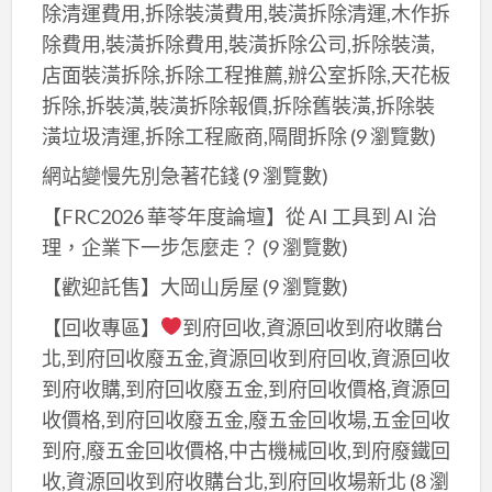
內
除清運費用,拆除裝潢費用,裝潢拆除清運,木作拆
修
除費用,裝潢拆除費用,裝潢拆除公司,拆除裝潢,
繕,
店面裝潢拆除,拆除工程推薦,辦公室拆除,天花板
新
拆除,拆裝潢,裝潢拆除報價,拆除舊裝潢,拆除裝
北
潢垃圾清運,拆除工程廠商,隔間拆除
(9 瀏覽數)
市
網站變慢先別急著花錢
(9 瀏覽數)
裝
【FRC2026 華苓年度論壇】從 AI 工具到 AI 治
潢
推
理，企業下一步怎麼走？
(9 瀏覽數)
薦,
【歡迎託售】大岡山房屋
(9 瀏覽數)
房
【回收專區】
到府回收,資源回收到府收購台
屋
北,到府回收廢五金,資源回收到府回收,資源回收
裝
到府收購,到府回收廢五金,到府回收價格,資源回
修,
收價格,到府回收廢五金,廢五金回收場,五金回收
房
到府,廢五金回收價格,中古機械回收,到府廢鐵回
屋
收,資源回收到府收購台北,到府回收場新北
(8 瀏
整