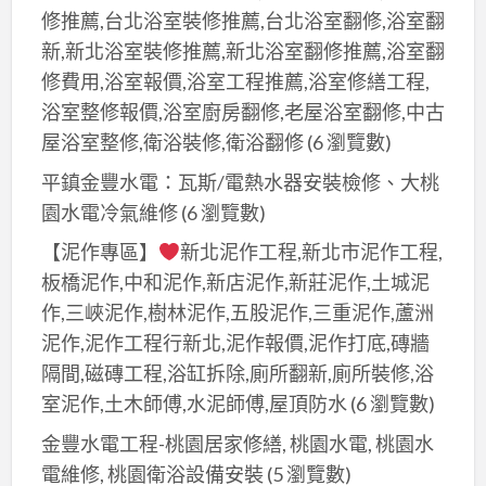
修推薦,台北浴室裝修推薦,台北浴室翻修,浴室翻
新,新北浴室裝修推薦,新北浴室翻修推薦,浴室翻
修費用,浴室報價,浴室工程推薦,浴室修繕工程,
浴室整修報價,浴室廚房翻修,老屋浴室翻修,中古
屋浴室整修,衛浴裝修,衛浴翻修
(6 瀏覽數)
平鎮金豐水電：瓦斯/電熱水器安裝檢修、大桃
園水電冷氣維修
(6 瀏覽數)
【泥作專區】
新北泥作工程,新北市泥作工程,
板橋泥作,中和泥作,新店泥作,新莊泥作,土城泥
作,三峽泥作,樹林泥作,五股泥作,三重泥作,蘆洲
泥作,泥作工程行新北,泥作報價,泥作打底,磚牆
隔間,磁磚工程,浴缸拆除,廁所翻新,廁所裝修,浴
室泥作,土木師傅,水泥師傅,屋頂防水
(6 瀏覽數)
金豐水電工程-桃園居家修繕, 桃園水電, 桃園水
電維修, 桃園衛浴設備安裝
(5 瀏覽數)