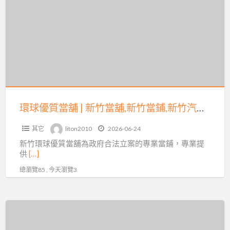
a
優
t
質
當
舖
|
新
竹
當
環球優質當舖 | 新竹當舖,新竹當鋪,新竹汽車借款,新竹機車借款,免留車,票貼,支票借款,工商融資
舖,
其它
liton2010
2026-06-24
新
新竹環球優質當舖為政府合法立案的專業當鋪，專業提
竹
供
[…]
當
總瀏覽85 , 今天瀏覽3
鋪,
新
竹
專
汽
營
車