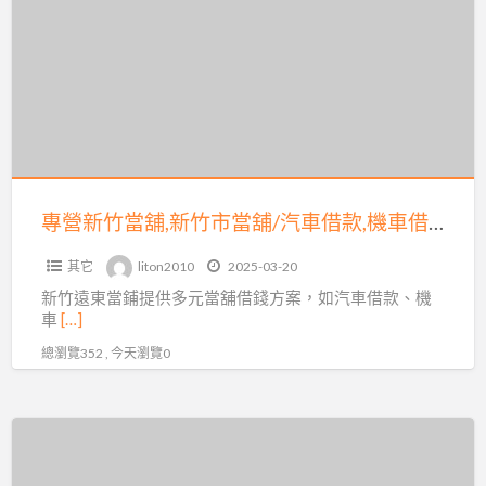
新
借
竹
款,
當
新
舖,
竹
新
機
竹
車
市
借
當
專營新竹當舖,新竹市當舖/汽車借款,機車借款,免留車-新竹遠東當鋪
款,
舖/
免
其它
liton2010
2025-03-20
汽
留
新竹遠東當鋪提供多元當舖借錢方案，如汽車借款、機
車
車,
車
[…]
借
票
總瀏覽352 , 今天瀏覽0
款,
貼,
機
支
車
新
票
借
竹
借
款,