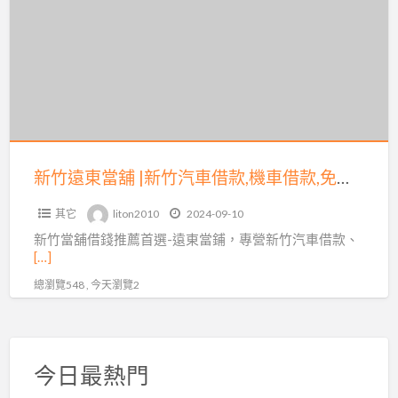
遠
款,
免
東
工
留
當
商
車-
舖
融
新
|
資
竹
新
遠
竹
東
汽
新竹遠東當舖 |新竹汽車借款,機車借款,免留車
當
車
鋪
其它
liton2010
2024-09-10
借
新竹當舖借錢推薦首選-遠東當鋪，專營新竹汽車借款、
款,
[…]
機
總瀏覽548 , 今天瀏覽2
車
借
款,
免
今日最熱門
留