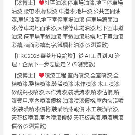
【漆博士】
社區油漆,停車場油漆,地下停車場
油漆,腰帶漆,標線漆,車道漆,地坪漆,公共空間油
漆,車道油漆,地下室停車場油漆,停車場牆面油
漆,停車場地面油漆,大樓停車場油漆,地下室車道
油漆,停車場車道油漆,車道油漆彩繪,地下室油漆
彩繪,牆面彩繪寫字,鐵欄杆油漆
(5 瀏覽數)
【FRC2026 華苓年度論壇】從 AI 工具到 AI 治
理，企業下一步怎麼走？
(5 瀏覽數)
【漆博士】
噴漆工程,室內噴漆,全室噴漆,全
棟噴漆,整棟噴漆,裝潢噴漆,木作噴漆,木工噴漆,
矽酸鈣板噴漆,木作烤漆,裝潢烤漆,噴漆估價,噴
漆費用,室內噴漆價格,油漆噴漆價格,室內裝潢噴
漆,裝潢噴漆價格,裝潢噴漆報價,木工裝潢噴漆,
天花板噴漆,室內噴漆價錢,天花板黑漆,噴漆刷漆
價格
(5 瀏覽數)