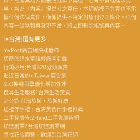
料，無論其為公開張貼或私下傳送，若有不實或違法情
事，均為『內容』提供者之責任，本網站概不負責也不承
擔任何法律責任，僅係提供不特定對象刊登之媒介。任何
內容一經舉報與發現不當，將立即刪除帳號與內容。
[e台灣]還有更多…
myPost廣告網
快速發佈
房屋修繕
水電維修廠商名錄
行銷必用:台灣B2B
分類廣告
貼近日常的
eTaiwan廣告網
SEO搜尋引擎優化
增加外連
搜尋生活服務? 台灣
生活黃頁
赴台遊,台灣旅遊
，旅遊好康
送禮伴手禮，台灣美食
伴手禮
推薦
二手貨廣告:2Hand
二手貨
廣告網
加盟創業? 台灣
加盟創業
網
尋找花店園藝，歡迎到
台灣花網