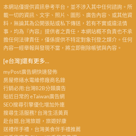
本網站僅提供資訊參考平台，並不涉入其中任何諮詢。所
載一切的資訊、文字、照片、圖形、廣告內容、或其他資
料，無論其為公開張貼或私下傳送，若有不實或違法情
事，均為『內容』提供者之責任，本網站概不負責也不承
擔任何法律責任，僅係提供不特定對象刊登之媒介。任何
內容一經舉報與發現不當，將立即刪除帳號與內容。
[e台灣]還有更多…
myPost廣告網
快速發佈
房屋修繕
水電維修廠商名錄
行銷必用:台灣B2B
分類廣告
貼近日常的
eTaiwan廣告網
SEO搜尋引擎優化
增加外連
搜尋生活服務? 台灣
生活黃頁
赴台遊,台灣旅遊
，旅遊好康
送禮伴手禮，台灣美食
伴手禮
推薦