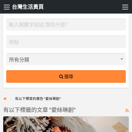
台灣生活黃頁
搜尋
有以下標簽的廣告 "愛絲琳創"
有以下標籤的文章 "愛絲琳創"
R
F
愛
f
絲