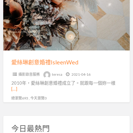
a
琳
t
創
意
婚
禮
IsleenWed
愛絲琳創意婚禮IsleenWed
攝影錄音服務
teresa
2021-04-16
2010年，愛絲琳創意婚禮成立了。就跟每一個妳一樣
[…]
總瀏覽693 , 今天瀏覽0
今日最熱門