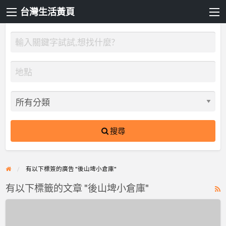
台灣生活黃頁
搜尋
有以下標簽的廣告 "後山埤小倉庫"
有以下標籤的文章 "後山埤小倉庫"
R
F
易
f
儲