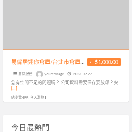
a
居
t
迷
你
倉
庫/
台
北
市
易儲居迷你倉庫/台北市倉庫出租/松山個人倉庫/忠孝個人倉庫/後山埤站租倉庫
$1,000.00
倉
倉儲服務
yourstorage
2023-09-27
庫
您有空間不足的問題嗎？ 公司資料需要保存要放哪？安
出
[…]
租/
總瀏覽499 , 今天瀏覽1
松
山
個
人
今日最熱門
倉