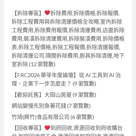
庫/
【拆除專區】
拆除費用,拆除價格,拆除報價,
忠
拆除工程費用與拆除清運價格全攻略,室內拆除
孝
工程費用,拆除費用報價,拆除清運費用,店面拆除
個
費用,裝潢拆除清運費用,拆除裝潢費用,拆除價格
人
表,拆除工程價格,拆除工程報價,拆除清運報價,
倉
拆除清運公司,隔間拆除費用,廚具拆除清運,地下
庫/
室拆除
(12 瀏覽數)
後
山
【FRC2026 華苓年度論壇】從 AI 工具到 AI 治
埤
理，企業下一步怎麼走？
(9 瀏覽數)
站
【歡迎託售】大岡山房屋
(9 瀏覽數)
租
倉
網站變慢先別急著花錢
(7 瀏覽數)
庫
竹琦(興竹)食品有限公司
(6 瀏覽數)
【回收專區】
到府回收,資源回收到府收購台