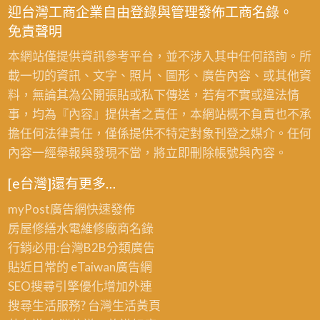
迎台灣工商企業自由登錄與管理發佈工商名錄。
免責聲明
本網站僅提供資訊參考平台，並不涉入其中任何諮詢。所
載一切的資訊、文字、照片、圖形、廣告內容、或其他資
料，無論其為公開張貼或私下傳送，若有不實或違法情
事，均為『內容』提供者之責任，本網站概不負責也不承
擔任何法律責任，僅係提供不特定對象刊登之媒介。任何
內容一經舉報與發現不當，將立即刪除帳號與內容。
[e台灣]還有更多…
myPost廣告網
快速發佈
房屋修繕
水電維修廠商名錄
行銷必用:台灣B2B
分類廣告
貼近日常的
eTaiwan廣告網
SEO搜尋引擎優化
增加外連
搜尋生活服務? 台灣
生活黃頁