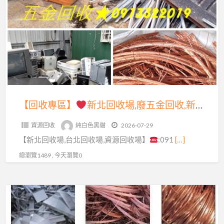
a
專
t
區】
新
北
回
收
場,
【回收專區】
新北回收場,廢五金回收,新北市資源回收場,五金回收,廢鐵五金回收場,資源回收價格,廢金屬回收,廢鐵回收,回收價格,到府回收廢五金,廢五金回收場,新北廢五金回收,回收場新北市,廢五金回收價格,廢鐵回收場,中古機械回收,鋼筋回收,電纜線回收,鐵皮屋回收
廢
資源回收
純白色黑貓
2026-07-29
五
【新北回收場,台北回收場,資源回收場】
:091
[…]
金
回
總瀏覽1489 , 今天瀏覽0
收,
新
【回
北
收
市
專
資