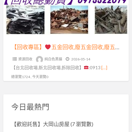
源
場,
回
五
新
收
金
北
價
回
市
格,
收,
資
廢
廢
【回收專區】
五金回收,廢五金回收,廢五金回收場,回收廢五金,廢五金回收場台北,廢五金回收價格,廢金屬回收,五金回收場,廢鐵五金回收場,新北廢五金回收,中古機械回收,廢銅回收,廢鐵回收,電纜線回收,五金廢料回收,鋼筋回收,鐵皮屋拆除回收,紅銅回收,鐵皮回收
源
金
五
回
屬
資源回收
純白色黑貓
2026-05-14
金
收
回
【台北回收場,新北回收場,拆除回收】
:0913
[…]
回
場,
收,
收,
總瀏覽1724 , 今天瀏覽0
廢
廢
廢
五
鐵
五
金
回
金
回
今日最熱門
收,
回
收
回
收
場,
收
【歡迎託售】大岡山房屋
(7 瀏覽數)
場,
廢
價