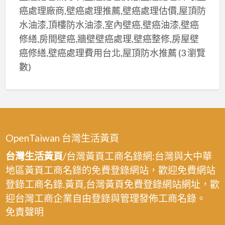
金
格,
癌處理廠商,壁癌處理推薦,壁癌處理估價,屋頂防
回
回
廢
水油漆,頂樓防水油漆,室內壁癌,壁癌油漆,壁癌
收
收,
鐵
場,
修繕,房間壁癌,牆壁壁癌處理,壁癌整修,房屋壁
回
回
新
癌修繕,壁癌處理費用台北,屋頂防水推薦
(3 瀏覽
收
收
北
數)
場
場,
廢
新
中
五
北
古
金
市,
機
回
五
械
收,
OpenTaiwan 台灣生活黃頁
金
回
中
回
台灣生活黃頁
/台灣黃頁工商名錄網:台灣與大中華
收,
古
收,
鋼
地區黃頁工商名錄的免費登錄網站，歡迎免費網站
機
廢
筋
登錄工商名錄.黃頁,台灣黃頁免費登錄網站網址，歡
械
五
回
迎台灣工商企業自由登錄與管理發佈工商名錄。
回
金
收,
免責聲明
收,
回
電