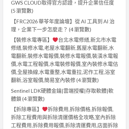
回
GWS CLOUD取得官方認證，提升企業信任度
五
格,
收
金
(5 瀏覽數)
到
廢
到
府
【FRC2026 華苓年度論壇】從 AI 工具到 AI 治
五
府
回
理，企業下一步怎麼走？
(4 瀏覽數)
金,
回
收
廢
【裝修水電專區】
台北水電修繕,新北市水電
收,
廢
五
修繕,裝修水電,老屋水電翻新,舊屋水電翻新,水
回
五
金
電翻新,裝修水電報價,裝修水電報價,裝潢水電報
收
金,
回
價,水電工程報價,水電裝修報價,室內裝修水電估
價
廢
收
價,全屋換線,水電重整,水電重拉,泥作工程,浴室
格,
五
場
翻新,浴室報價,簡易室內裝修
(4 瀏覽數)
廢
金
台
金
Sentinel LDK硬體金鑰|雲端授權|存取軟體|軟
回
北,
屬
體鎖
(4 瀏覽數)
收
廢
回
場,
五
【拆除專區】
拆除費用,拆除價格,拆除報價,
收,
新
金
拆除工程費用與拆除清運價格全攻略,室內拆除
鐵
北
回
工程費用,拆除費用報價,拆除清運費用,店面拆除
皮