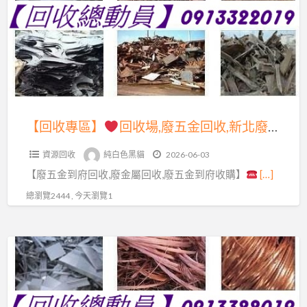
區】
源
回
回
收
收
場,
場,
五
廢
金
五
【回收專區】
回收場,廢五金回收,新北廢五金回收場,新北市資源回收場,廢五金回收場,廢五金到府回收,回收價格,廢金屬回收,鐵皮屋回收,廢鐵回收,回收廢五金,新北廢五金回收,回收場新北市,五金回收,廢五金回收價格,廢鐵回收場,中古機械回收,鋼筋回收,電纜線回收,新北回收場
回
金
收,
資源回收
純白色黑貓
2026-06-03
回
廢
【廢五金到府回收,廢金屬回收,廢五金到府收購】
[…]
收,
鐵
新
總瀏覽2444 , 今天瀏覽1
五
北
金
廢
回
【回
五
收
收
金
場,
專
回
資
區】
收