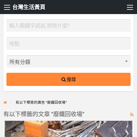
台灣生活黃頁
搜尋
有以下標簽的廣告 "廢鐵回收場"
有以下標籤的文章 "廢鐵回收場"
R
F
【回
f
收