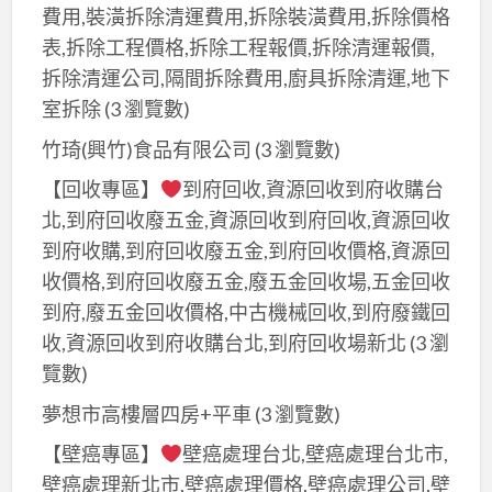
廢
收
費用,裝潢拆除清運費用,拆除裝潢費用,拆除價格
屋
五
價
表,拆除工程價格,拆除工程報價,拆除清運報價,
回
金
格,
拆除清運公司,隔間拆除費用,廚具拆除清運,地下
收,
回
廢
室拆除
(3 瀏覽數)
廢
收,
金
鐵
竹琦(興竹)食品有限公司
(3 瀏覽數)
回
屬
回
收
【回收專區】
到府回收,資源回收到府收購台
回
收,
場
北,到府回收廢五金,資源回收到府回收,資源回收
收,
回
新
五
到府收購,到府回收廢五金,到府回收價格,資源回
收
北
金
收價格,到府回收廢五金,廢五金回收場,五金回收
廢
市,
回
到府,廢五金回收價格,中古機械回收,到府廢鐵回
五
廢
收
收,資源回收到府收購台北,到府回收場新北
(3 瀏
金,
五
場,
覽數)
新
金
廢
北
夢想市高樓層四房+平車
(3 瀏覽數)
回
鐵
廢
收
【壁癌專區】
壁癌處理台北,壁癌處理台北市,
五
五
價
壁癌處理新北市,壁癌處理價格,壁癌處理公司,壁
金