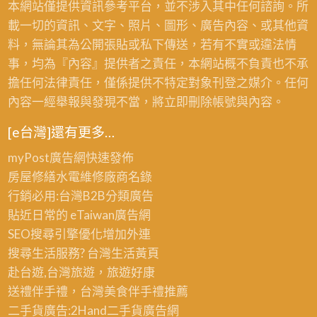
廢
本網站僅提供資訊參考平台，並不涉入其中任何諮詢。所
收
纜
銅
載一切的資訊、文字、照片、圖形、廣告內容、或其他資
價
線
回
料，無論其為公開張貼或私下傳送，若有不實或違法情
格,
回
收,
事，均為『內容』提供者之責任，本網站概不負責也不承
廢
收,
廢
擔任何法律責任，僅係提供不特定對象刊登之媒介。任何
鐵
鐵
鐵
內容一經舉報與發現不當，將立即刪除帳號與內容。
回
皮
回
收
[e台灣]還有更多…
屋
收,
場,
回
電
myPost廣告網
快速發佈
中
收
纜
房屋修繕
水電維修廠商名錄
古
線
行銷必用:台灣B2B
分類廣告
機
回
貼近日常的
eTaiwan廣告網
械
收,
SEO搜尋引擎優化
增加外連
回
五
搜尋生活服務? 台灣
生活黃頁
收,
金
赴台遊,台灣旅遊
，旅遊好康
鋼
廢
送禮伴手禮，台灣美食
伴手禮
推薦
筋
料
二手貨廣告:2Hand
二手貨
廣告網
回