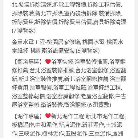
繪,
室
北,裝潢拆除清運,拆除工程報價,拆除工程估價,
漆,
商
油
拆除裝潢,新北市拆除,室內裝潢拆除,裝潢拆除,
大
業
漆,
拆除費用,拆除估價,拆除費用估價,廚具拆除清運
樓
大
公
(7 瀏覽數)
辦
樓
共
公
金豐水電工程-桃園居家修繕, 桃園水電, 桃園水
噴
空
室
電維修, 桃園衛浴設備安裝
(6 瀏覽數)
漆,
間
油
辦
【衛浴專區】
浴室裝修,浴室裝修推薦,浴室翻
油
漆,
公
修推薦,台北浴室裝修推薦,台北浴室翻修,浴室翻
漆,
公
室
新,新北浴室裝修推薦,新北浴室翻修推薦,浴室翻
彩
司
油
繪
修費用,浴室報價,浴室工程推薦,浴室修繕工程,
油
漆,
油
浴室整修報價,浴室廚房翻修,老屋浴室翻修,中古
漆,
大
漆,
屋浴室整修,衛浴裝修,衛浴翻修
(6 瀏覽數)
公
樓
大
共
【泥作專區】
新北泥作工程,新北市泥作工程,
辦
樓
空
板橋泥作,中和泥作,新店泥作,新莊泥作,土城泥
公
油
間
作,三峽泥作,樹林泥作,五股泥作,三重泥作,蘆洲
室
漆