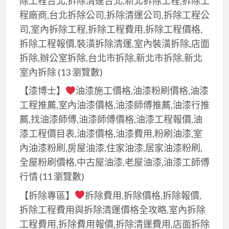
除工程台北,拆除清運台北,新北拆除工程,拆除工
商
全
工
業
程廠商,台北拆除公司,拆除清運公司,拆除工程公
棟
程
大
司,室內拆除工程,拆除工程費用,拆除工程價格,
油
油
樓
拆除工程報價,裝潢拆除清運,室內裝潢拆除,店面
漆,
漆,
油
拆除,辦公室拆除,台北市拆除,新北市拆除,新北
商
店
漆,
室內拆除
(13 瀏覽數)
場
面
商
油
【漆博士】
油漆施工價格,油漆粉刷價格,油漆
油
業
漆,
工程推薦,室內油漆價格,油漆師傅推薦,油漆行推
漆,
空
商
薦,找油漆師傅,油漆師傅價格,油漆工程報價,油
公
間
業
漆工程價目表,油漆價格,油漆費用,粉刷油漆,室
司
油
空
油
內油漆粉刷,房屋油漆,住家油漆,居家油漆粉刷,
漆,
間
漆,
全屋粉刷價格,中古屋油漆,老屋油漆,油漆工師傅
公
油
公
行情
(11 瀏覽數)
共
漆,
共
空
【拆除專區】
拆除費用,拆除價格,拆除報價,
公
空
間
拆除工程費用與拆除清運價格全攻略,室內拆除
共
間
油
工程費用,拆除費用報價,拆除清運費用,店面拆除
工