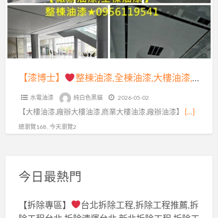
漆,
整
大
全
棟
樓
棟
油
油
油
漆,
漆,
漆,
全
廠
商
棟
【漆博士】
整棟油漆,全棟油漆,大樓油漆,大樓噴漆,商業大樓油漆,商業空間油漆,公共空間油漆,廠辦大樓油漆,商場油漆粉刷,辦公室油漆,大樓辦公室油漆,公司油漆,公共空間彩繪,彩繪油漆,專櫃油漆,賣場油漆,廠辦油漆,店面油漆翻新,公共工程油漆,公共工程彩繪,石頭漆,透天油漆
辦
場
油
油
油
水電油漆
純白色黑貓
2026-05-02
漆,
漆,
漆,
【大樓油漆,廠辦大樓油漆,商業大樓油漆,廠辦油漆】
[…]
大
整
商
樓
總瀏覽168 , 今天瀏覽2
棟
業
油
油
空
漆,
漆,
間
大
整
今日最熱門
油
樓
棟
漆,
噴
噴
公
【拆除專區】
台北拆除工程,拆除工程推薦,拆
漆,
漆,
共