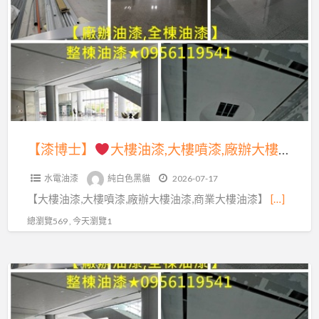
a
士】
t
大
樓
油
漆,
大
樓
【漆博士】
大樓油漆,大樓噴漆,廠辦大樓油漆,商業大樓油漆,廠辦油漆,整棟油漆,整棟噴漆,全棟油漆,商場油漆,商業空間油漆,公共工程油漆,店面油漆,公司油漆,公共空間彩繪,商業大樓噴漆,辦公室油漆,大樓辦公室油漆,公共空間油漆,彩繪油漆,大樓油漆價格,公共工程彩繪油漆
噴
水電油漆
純白色黑貓
2026-07-17
漆,
【大樓油漆,大樓噴漆,廠辦大樓油漆,商業大樓油漆】
[…]
廠
辦
總瀏覽569 , 今天瀏覽1
大
樓
【漆
油
博
漆,
士】
商