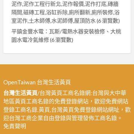
彩
泥作,泥作工程行新北,泥作報價,泥作打底,磚牆
油
價
繪,
隔間,磁磚工程,浴缸拆除,廁所翻新,廁所裝修,浴
漆,
格,
彩
室泥作,土木師傅,水泥師傅,屋頂防水
(6 瀏覽數)
公
公
繪
共
平鎮金豐水電：瓦斯/電熱水器安裝檢修、大桃
共
油
空
工
園水電冷氣維修
(6 瀏覽數)
漆,
間
程
專
油
彩
櫃
漆,
繪
油
彩
油
漆,
繪
漆
OpenTaiwan 台灣生活黃頁
賣
油
場
台灣生活黃頁
/台灣黃頁工商名錄網:台灣與大中華
漆,
油
地區黃頁工商名錄的免費登錄網站，歡迎免費網站
大
漆,
登錄工商名錄.黃頁,台灣黃頁免費登錄網站網址，歡
樓
廠
油
迎台灣工商企業自由登錄與管理發佈工商名錄。
辦
漆
免責聲明
油
價