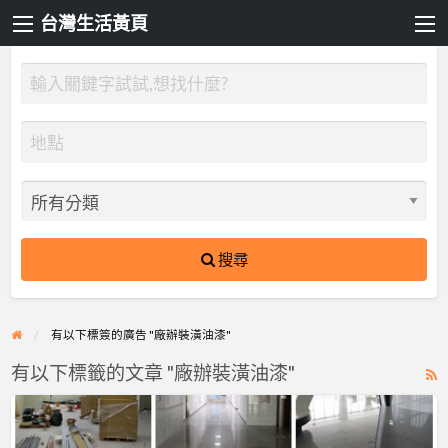
台灣生活黃頁
搜尋
有以下標簽的廣告 "廠辦裝潢油漆"
有以下標籤的文章 "廠辦裝潢油漆"
R
F
【漆
f
博