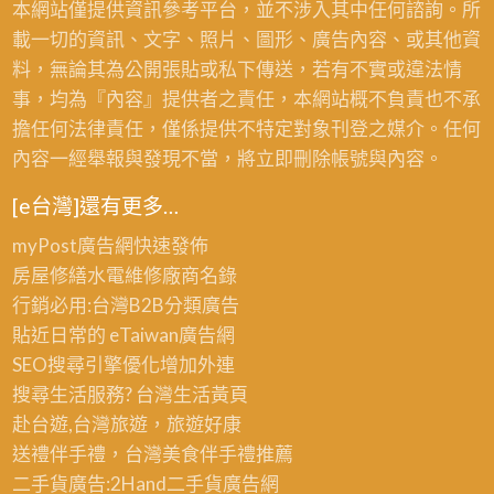
本網站僅提供資訊參考平台，並不涉入其中任何諮詢。所
漆,
格,
載一切的資訊、文字、照片、圖形、廣告內容、或其他資
店
公
料，無論其為公開張貼或私下傳送，若有不實或違法情
面
共
事，均為『內容』提供者之責任，本網站概不負責也不承
油
工
擔任何法律責任，僅係提供不特定對象刊登之媒介。任何
漆
程
內容一經舉報與發現不當，將立即刪除帳號與內容。
翻
彩
新,
[e台灣]還有更多…
繪
公
油
myPost廣告網
快速發佈
共
漆
房屋修繕
水電維修廠商名錄
工
行銷必用:台灣B2B
分類廣告
程
貼近日常的
eTaiwan廣告網
油
SEO搜尋引擎優化
增加外連
漆,
搜尋生活服務? 台灣
生活黃頁
公
赴台遊,台灣旅遊
，旅遊好康
共
送禮伴手禮，台灣美食
伴手禮
推薦
工
二手貨廣告:2Hand
二手貨
廣告網