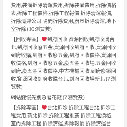
彩
漆,
費用,裝潢拆除清運費用,拆除裝潢費用,拆除價格
程
繪,
廠
表,拆除工程價格,拆除工程報價,拆除清運報價,
油
商
辦
拆除清運公司,隔間拆除費用,廚具拆除清運,地下
漆,
業
大
室拆除
(10 瀏覽數)
店
大
樓
面
樓
【回收專區】
到府回收,資源回收到府收購台
油
油
噴
北,到府回收廢五金,資源回收到府回收,資源回收
漆,
漆,
漆,
到府收購,到府回收廢五金,到府回收價格,資源回
商
公
辦
收價格,到府回收廢五金,廢五金回收場,五金回收
場
司
公
到府,廢五金回收價格,中古機械回收,到府廢鐵回
油
油
室
收,資源回收到府收購台北,到府回收場新北
(7 瀏
漆
漆,
油
覽數)
粉
公
漆,
刷,
網站變慢先別急著花錢
(7 瀏覽數)
共
大
辦
空
【拆除專區】
台北拆除,拆除工程台北,拆除工
樓
公
間
程費用,新北拆除,拆除工程推薦,拆除工程價格,
辦
室
彩
公
室內拆除工程,拆除清運,拆除報價,拆除清運台
油