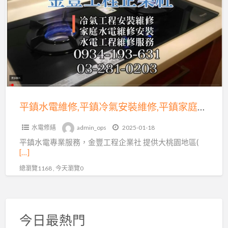
a
水
t
電
維
修,
平
鎮
冷
氣
平鎮水電維修,平鎮冷氣安裝維修,平鎮家庭水電快速服務
安
水電修繕
admin_ops
2025-01-18
裝
平鎮水電專業服務，金豐工程企業社 提供大桃園地區(
維
[…]
修,
總瀏覽1168 , 今天瀏覽0
平
鎮
家
庭
今日最熱門
水