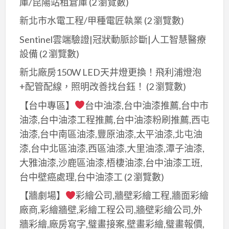
庫/昆陽站租倉庫
(2 瀏覽數)
新北市水電工程/甲種電匠執業
(2 瀏覽數)
Sentinel雲端驗證|冠狀動脈診斷|人工智慧醫療
設備
(2 瀏覽數)
新北廠房150W LED天井燈更換！飛利浦燈泡
+配管配線，照明改善找台鈺！
(2 瀏覽數)
【台中專區】
台中油漆,台中油漆推薦,台中市
油漆,台中油漆工程推薦,台中油漆粉刷推薦,西屯
油漆,台中南區油漆,豐原油漆,太平油漆,北屯油
漆,台中北區油漆,西區油漆,大里油漆,潭子油漆,
大雅油漆,沙鹿區油漆,梧棲油漆,台中油漆工班,
台中壁癌處理,台中油漆工
(2 瀏覽數)
【牆劇場】
彩繪公司,牆壁彩繪工程,牆面彩繪
廠商,彩繪牆壁,彩繪工程公司,牆壁彩繪公司,外
牆彩繪,廠房寫字,璧畫接案,壁畫彩繪,璧畫報價,