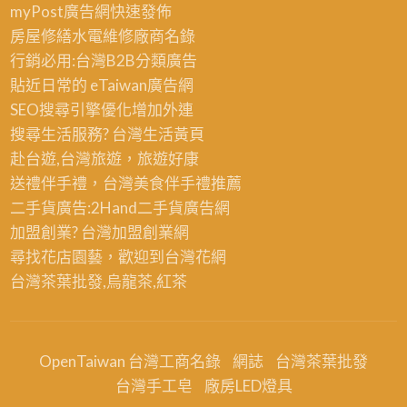
myPost廣告網
快速發佈
房屋修繕
水電維修廠商名錄
行銷必用:台灣B2B
分類廣告
貼近日常的
eTaiwan廣告網
SEO搜尋引擎優化
增加外連
搜尋生活服務? 台灣
生活黃頁
赴台遊,台灣旅遊
，旅遊好康
送禮伴手禮，台灣美食
伴手禮
推薦
二手貨廣告:2Hand
二手貨
廣告網
加盟創業? 台灣
加盟創業
網
尋找花店園藝，歡迎到
台灣花網
台灣茶葉批發
,烏龍茶,紅茶
OpenTaiwan 台灣工商名錄
網誌
台灣茶葉批發
台灣手工皂
廠房LED燈具