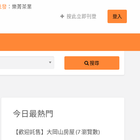
批發
：樂菁茶業
按此立即刊登
登入
搜尋
S
ed
今日最熱門
【歡迎託售】大岡山房屋
(7 瀏覽數)