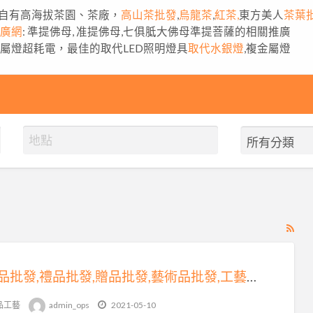
自有高海拔茶園、茶廠，
高山茶批發
,
烏龍茶
,
紅茶,
東方美人
茶葉
推廣網
: 準提佛母, 准提佛母,七俱胝大佛母準提菩薩的相關推廣
金屬燈超耗電，最佳的取代LED照明燈具
取代水銀燈
,複金屬燈
RS
Fe
for
禮贈品批發,禮品批發,贈品批發,藝術品批發,工藝品批發相關可免費刊登廣告在coolbuy.com.tw
ad
tag
品工藝
admin_ops
2021-05-10