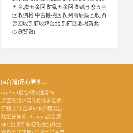
五金,廢五金回收場,五金回收到府,廢五金
回收價格,中古機械回收,到府廢鐵回收,資
源回收到府收購台北,到府回收場新北
(3 瀏覽數)
[e台灣]還有更多…
myPost廣告網
快速發佈
房屋修繕
水電維修廠商名錄
行銷必用:台灣B2B
分類廣告
貼近日常的
eTaiwan廣告網
SEO搜尋引擎優化
增加外連
搜尋生活服務? 台灣
生活黃頁