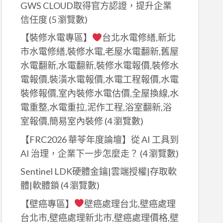
GWS CLOUD取得官方認證，提升企業
信任度
(5 瀏覽數)
【裝修水電專區】
台北水電修繕,新北
市水電修繕,裝修水電,老屋水電翻新,舊屋
水電翻新,水電翻新,裝修水電報價,裝修水
電報價,裝潢水電報價,水電工程報價,水電
裝修報價,室內裝修水電估價,全屋換線,水
電重整,水電重拉,泥作工程,浴室翻新,浴
室報價,簡易室內裝修
(4 瀏覽數)
【FRC2026 華苓年度論壇】從 AI 工具到
AI 治理，企業下一步怎麼走？
(4 瀏覽數)
Sentinel LDK硬體金鑰|雲端授權|存取軟
體|軟體鎖
(4 瀏覽數)
【壁癌專區】
壁癌處理台北,壁癌處理
台北市,壁癌處理新北市,壁癌處理價格,壁