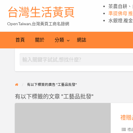
茶農自耕、
台灣生活黃頁
準提佛母 
水銀燈,複
OpenTaiwan,台灣黃頁工商名錄網
首頁
關於
分類
網誌
有以下標簽的廣告 "工藝品批發"
有以下標籤的文章 "工藝品批發"
禮
贈
品
批
禮