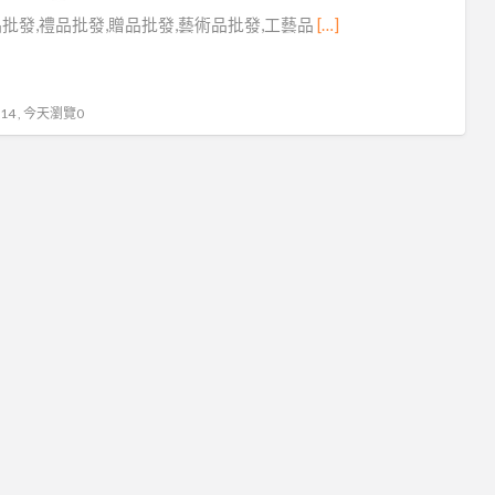
工
批發,禮品批發,贈品批發,藝術品批發,工藝品
[…]
藝
品
批
4 , 今天瀏覽0
發